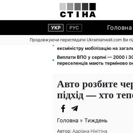
Головна
УКР
РУС
Продовжуючи переглядати Ukrainianwall.com Ви 
Федоров звільнений і без броню
ексміністру мобілізацію на зага
Виплати ВПО у серпні — 2000 і 30
переселенців мають терміново о
Авто розбите че
підхід — хто те
Головна
»
Тиждень
Автор:
Адріана Нікітіна