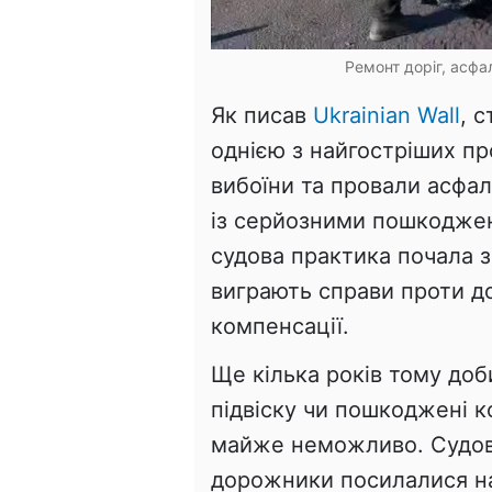
Ремонт доріг, асфа
Як писав
Ukrainian Wall
, 
однією з найгостріших пр
вибоїни та провали асфа
із серйозними пошкодже
судова практика почала з
виграють справи проти д
компенсації.
Ще кілька років тому доб
підвіску чи пошкоджені к
майже неможливо. Судові
дорожники посилалися на 