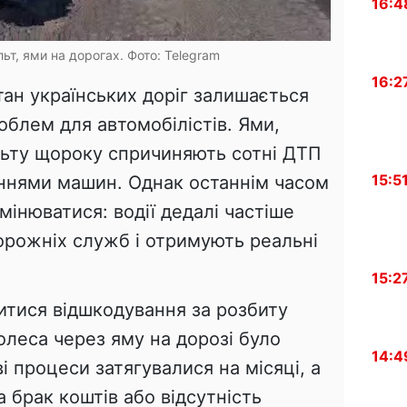
16:4
льт, ями на дорогах. Фото: Telegram
16:2
стан українських доріг залишається
облем для автомобілістів. Ями,
льту щороку спричиняють сотні ДТП
15:5
ннями машин. Однак останнім часом
мінюватися: водії дедалі частіше
орожніх служб і отримують реальні
15:2
итися відшкодування за розбиту
олеса через яму на дорозі було
14:4
 процеси затягувалися на місяці, а
брак коштів або відсутність