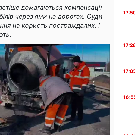
 частіше домагаються компенсації
17:5
ілів через ями на дорогах. Суди
ння на користь постраждалих, і
ють.
17:2
17:0
16:5