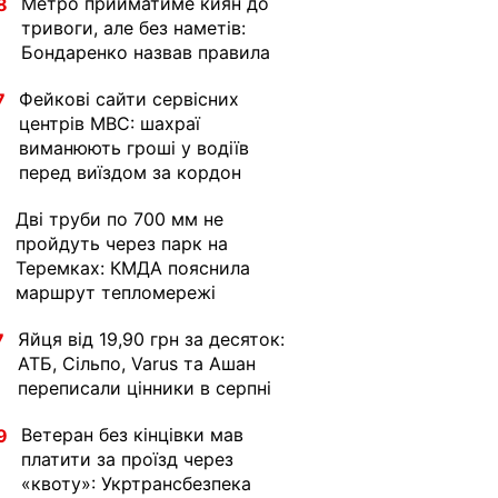
Метро прийматиме киян до
8
тривоги, але без наметів:
Бондаренко назвав правила
Фейкові сайти сервісних
7
центрів МВС: шахраї
виманюють гроші у водіїв
перед виїздом за кордон
Дві труби по 700 мм не
1
пройдуть через парк на
Теремках: КМДА пояснила
маршрут тепломережі
Яйця від 19,90 грн за десяток:
7
АТБ, Сільпо, Varus та Ашан
переписали цінники в серпні
Ветеран без кінцівки мав
9
платити за проїзд через
«квоту»: Укртрансбезпека