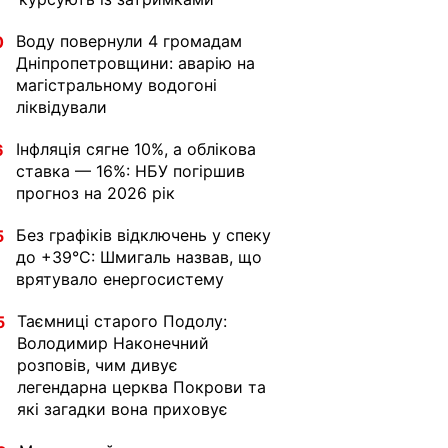
Воду повернули 4 громадам
0
Дніпропетровщини: аварію на
магістральному водогоні
ліквідували
Інфляція сягне 10%, а облікова
6
ставка — 16%: НБУ погіршив
прогноз на 2026 рік
Без графіків відключень у спеку
5
до +39°C: Шмигаль назвав, що
врятувало енергосистему
Таємниці старого Подолу:
5
Володимир Наконечний
розповів, чим дивує
легендарна церква Покрови та
які загадки вона приховує