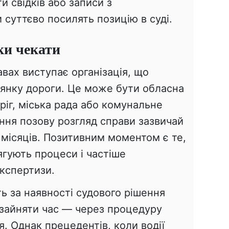
и свідків або записи з
 суттєво посилять позицію в суді.
ки чекати
авах виступає організація, що
лянку дороги. Це може бути обласна
іг, міська рада або комунальне
ння позову розгляд справи зазвичай
 місяців. Позитивним моментом є те,
ягують процеси і частіше
кспертизи.
ть за наявності судового рішення
зайняти час — через процедуру
. Однак прецедентів, коли водії