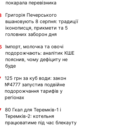
покарала перевізника
Григорія Печерського
8
вшановують 8 серпня: традиції
іконописця, прикмети та 5
головних заборон дня
Імпорт, молочка та овочі
5
подорожчають: аналітик КШЕ
пояснив, чому дефіциту не
буде
125 грн за куб води: закон
7
№4777 запустив подвійне
подорожчання тарифів у
регіонах
80 Гкал для Теремків-1 і
7
Теремків-2: котельня
працюватиме під час блекауту