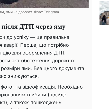
льт, ями на дорогах. Фото: Telegram
 після ДТП через яму
ч до успіху — це правильна
ля аварії. Перше, що потрібно
ліцію для оформлення ДТП.
ласти акт обстеження дорожніх
 розміри ями. Без цього документа
зко знижуються.
ото- та відеофіксація. Необхідно
ірюванням глибини (підійде
тка), а також пошкоджень