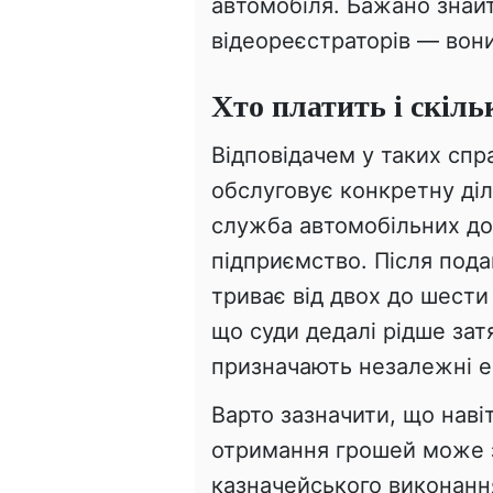
автомобіля. Бажано знайт
відеореєстраторів — вони
Хто платить і скіль
Відповідачем у таких спр
обслуговує конкретну ді
служба автомобільних дор
підприємство. Після пода
триває від двох до шести
що суди дедалі рідше зат
призначають незалежні е
Варто зазначити, що наві
отримання грошей може 
казначейського виконання