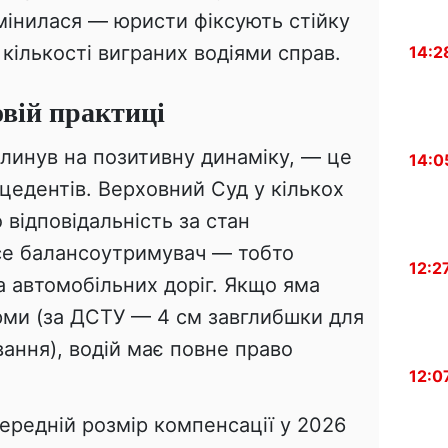
змінилася — юристи фіксують стійку
кількості виграних водіями справ.
14:2
овій практиці
линув на позитивну динаміку, — це
14:0
цедентів. Верховний Суд у кількох
 відповідальність за стан
се балансоутримувач — тобто
12:2
 автомобільних доріг. Якщо яма
ми (за ДСТУ — 4 см завглибшки для
вання), водій має повне право
12:0
ередній розмір компенсації у 2026