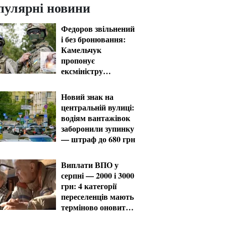
пулярні новини
Федоров звільнений
і без бронювання:
Камельчук
пропонує
ексміністру
мобілізацію на
загальних умовах
Новий знак на
центральній вулиці:
водіям вантажівок
заборонили зупинку
— штраф до 680 грн
Виплати ВПО у
серпні — 2000 і 3000
грн: 4 категорії
переселенців мають
терміново оновити
дані