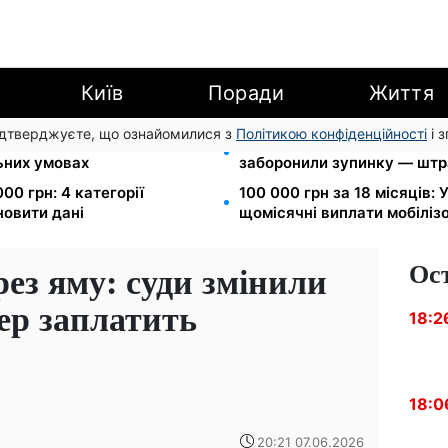
Київ
Поради
Життя
підтверджуєте, що ознайомилися з
Політикою конфіденційності
і 
вання: Камельчук пропонує
Новий знак на центральній
льних умовах
заборонили зупинку — штр
00 грн: 4 категорії
100 000 грн за 18 місяців:
новити дані
щомісячні виплати мобіліз
Ос
рез яму: суди змінили
пер заплатить
18:2
18:0
20:21 07.06.2026