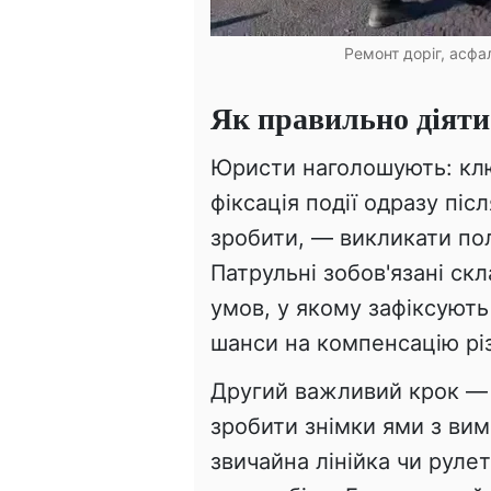
Ремонт доріг, асфа
Як правильно діяти
Юристи наголошують: клю
фіксація події одразу піс
зробити, — викликати по
Патрульні зобов'язані ск
умов, у якому зафіксують
шанси на компенсацію рі
Другий важливий крок — ф
зробити знімки ями з вим
звичайна лінійка чи руле