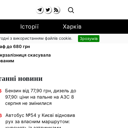
Історії
Харків
згодні з використанням файлів cookie.
Зрозумів
 вулиці: водіям вантажівок
аф до 680 грн
 Укрзалізниця скасувала
ованим
танні новини
Бензин від 77,90 грн, дизель до
6
97,90: ціни на пальне на АЗС 8
серпня не змінилися
Автобус №54 у Києві відновив
6
рух за власним маршрутом:
курсують із затримками