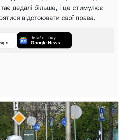
тає дедалі більше, і це стимулює
оятися відстоювати свої права.
Читайте нас у
Google News
ogle
1