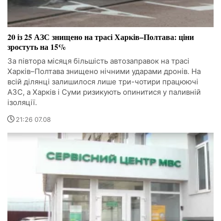
20 із 25 АЗС знищено на трасі Харків–Полтава: ціни
зростуть на 15%
За півтора місяця більшість автозаправок на трасі
Харків–Полтава знищено нічними ударами дронів. На
всій ділянці залишилося лише три-чотири працюючі
АЗС, а Харків і Суми ризикують опинитися у паливній
ізоляції.
21:26 07.08