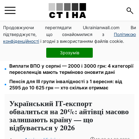
Продовжуючи переглядати Ukrainianwall.com Ви
172 940 грн захистять житло від арешту за
підтверджуєте, що ознайомилися з
Політикою
комуналку: з жовтня поріг — 432 тисячі
конфіденційності
і згодні з використанням файлів cookie.
Новий знак на центральній вулиці: водіям
вантажівок заборонили зупинку — штраф до 680
Зрозумів
грн
Виплати ВПО у серпні — 2000 і 3000 грн: 4 категорії
переселенців мають терміново оновити дані
Пенсія для III групи інвалідності з 1 вересня: від
2595 до 10 625 грн — хто скільки отримає
Український ІТ-експорт
обвалиться на 20%: айтівці масово
залишають країну — що
відбувається у 2026