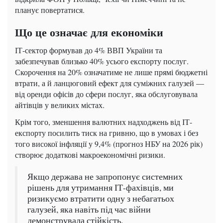
планує повертатися.
Що це означає для економіки
ІТ-сектор формував до 4% ВВП України та
забезпечував близько 40% усього експорту послуг.
Скорочення на 20% означатиме не лише прямі бюджетні
втрати, а й ланцюговий ефект для суміжних галузей —
від оренди офісів до сфери послуг, яка обслуговувала
айтівців у великих містах.
Крім того, зменшення валютних надходжень від ІТ-
експорту посилить тиск на гривню, що в умовах і без
того високої інфляції у 9,4% (прогноз НБУ на 2026 рік)
створює додаткові макроекономічні ризики.
Якщо держава не запропонує системних
рішень для утримання ІТ-фахівців, ми
ризикуємо втратити одну з небагатьох
галузей, яка навіть під час війни
демонструвала стійкість.