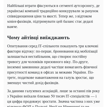
Найбільші втрати фіксуються в сегменті аутсорсингу, де
українські компанії традиційно конкурували за рахунок
співвідношення ціни та якості. Тепер же, з відтоком
senior-фахівців, підтримувати цей баланс стає дедалі
важче.
Чому айтівці виїжджають
Опитування серед ІТ-спільноти показують три ключові
фактори відтоку: по-перше, бронювання від мобілізації
залишається нестабільним, що створює постійну
тривогу для чоловіків призовного віку. По-друге,
іноземні замовники дедалі частіше вимагають фізичної
присутності команд в офісах за межами України. По-
третє, податкове навантаження на галузь зростає, що
зменшує чистий дохід фахівців.
За даними галузевих асоціацій, лише за останні пів року
з України виїхали близько 50 тисяч ІТ-спеціалістів — і
ця цифра продовжує зростати. Значна частина з них уже
відкрила ФОП у Польщі, Чехії чи Німеччині та не