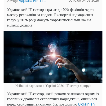
Автор:
Адріана Нікітіна
10:00 04.06.2026
Український ІТ-сектор втрачає до 20% фахівців через
масову релокацію за кордон. Експортні надходження
галузі у 2026 році можуть скоротитися більш ніж на 1
мільярд доларів.
Найвищі зарплати в Україні 2026: IT-сектор лідирує
Український ІТ-сектор, який роками залишався одним із
головних драйверів експортних надходжень, опинився
перед серйозним викликом. Як повідомляє
Ukrainian