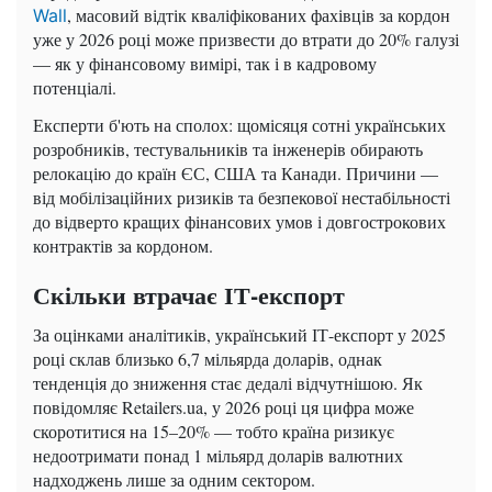
, масовий відтік кваліфікованих фахівців за кордон
Wall
уже у 2026 році може призвести до втрати до 20% галузі
— як у фінансовому вимірі, так і в кадровому
потенціалі.
Експерти б'ють на сполох: щомісяця сотні українських
розробників, тестувальників та інженерів обирають
релокацію до країн ЄС, США та Канади. Причини —
від мобілізаційних ризиків та безпекової нестабільності
до відверто кращих фінансових умов і довгострокових
контрактів за кордоном.
Скільки втрачає ІТ-експорт
За оцінками аналітиків, український ІТ-експорт у 2025
році склав близько 6,7 мільярда доларів, однак
тенденція до зниження стає дедалі відчутнішою. Як
повідомляє Retailers.ua, у 2026 році ця цифра може
скоротитися на 15–20% — тобто країна ризикує
недоотримати понад 1 мільярд доларів валютних
надходжень лише за одним сектором.