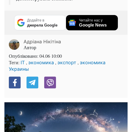
Додайте в
Читайте нас у
Google News
джерела Google
Адріана Нікітіна
Автор
Опубліковано:
04.06 10:00
Теги:
,
,
,
IT
экономика
экспорт
экономика
Украины