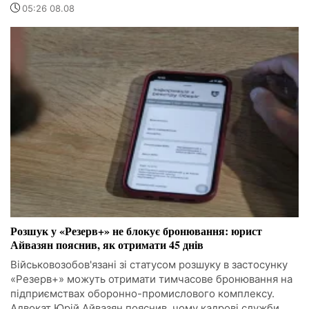
05:26 08.08
Розшук у «Резерв+» не блокує бронювання: юрист
Айвазян пояснив, як отримати 45 днів
Військовозобов'язані зі статусом розшуку в застосунку
«Резерв+» можуть отримати тимчасове бронювання на
підприємствах оборонно-промислового комплексу.
Адвокат Юрій Айвазян пояснив, чому кадрові служби