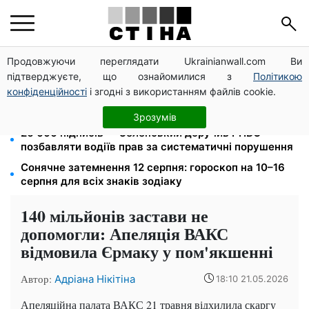
Продовжуючи переглядати Ukrainianwall.com Ви
Яйця від 19,90 грн за десяток: АТБ, Сільпо, Varus та
підтверджуєте, що ознайомилися з
Політикою
Ашан переписали цінники в серпні
конфіденційності
і згодні з використанням файлів cookie.
172 940 грн захистять житло від арешту за
комуналку: з жовтня поріг — 432 тисячі
Зрозумів
26 000 підписів — Зеленський доручив РНБО
позбавляти водіїв прав за систематичні порушення
Сонячне затемнення 12 серпня: гороскоп на 10–16
серпня для всіх знаків зодіаку
140 мільйонів застави не
допомогли: Апеляція ВАКС
відмовила Єрмаку у пом'якшенні
Автор:
Адріана Нікітіна
18:10 21.05.2026
Апеляційна палата ВАКС 21 травня відхилила скаргу