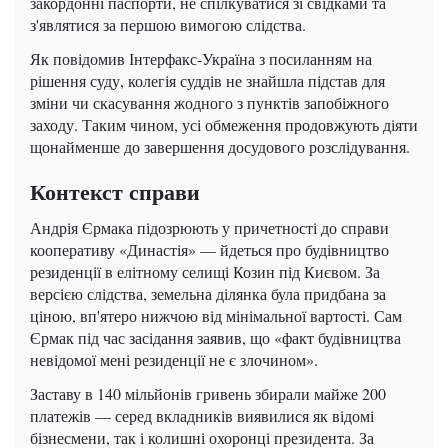
закордонні паспорти, не спілкуватися зі свідками та
з'являтися за першою вимогою слідства.
Як повідомив Інтерфакс-Україна з посиланням на
рішення суду, колегія суддів не знайшла підстав для
зміни чи скасування жодного з пунктів запобіжного
заходу. Таким чином, усі обмеження продовжують діяти
щонайменше до завершення досудового розслідування.
Контекст справи
Андрія Єрмака підозрюють у причетності до справи
кооперативу «Династія» — йдеться про будівництво
резиденції в елітному селищі Козин під Києвом. За
версією слідства, земельна ділянка була придбана за
ціною, вп'ятеро нижчою від мінімальної вартості. Сам
Єрмак під час засідання заявив, що «факт будівництва
невідомої мені резиденції не є злочином».
Заставу в 140 мільйонів гривень збирали майже 200
платежів — серед вкладників виявилися як відомі
бізнесмени, так і колишні охоронці президента. За