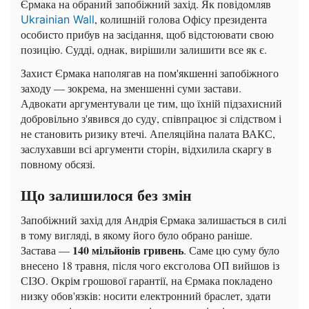
Єрмака на обраний запобіжний захід. Як повідомляв
, колишній голова Офісу президента
Ukrainian Wall
особисто прибув на засідання, щоб відстоювати свою
позицію. Судді, однак, вирішили залишити все як є.
Захист Єрмака наполягав на пом'якшенні запобіжного
заходу — зокрема, на зменшенні суми застави.
Адвокати аргументували це тим, що їхній підзахисний
добровільно з'явився до суду, співпрацює зі слідством і
не становить ризику втечі. Апеляційна палата ВАКС,
заслухавши всі аргументи сторін, відхилила скаргу в
повному обсязі.
Що залишилося без змін
Запобіжний захід для Андрія Єрмака залишається в силі
в тому вигляді, в якому його було обрано раніше.
140 мільйонів гривень
Застава —
. Саме цю суму було
внесено 18 травня, після чого ексголова ОП вийшов із
СІЗО. Окрім грошової гарантії, на Єрмака покладено
низку обов'язків: носити електронний браслет, здати