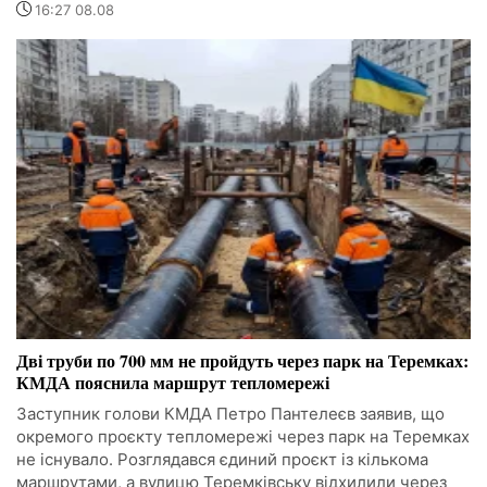
16:27 08.08
Дві труби по 700 мм не пройдуть через парк на Теремках:
КМДА пояснила маршрут тепломережі
Заступник голови КМДА Петро Пантелеєв заявив, що
окремого проєкту тепломережі через парк на Теремках
не існувало. Розглядався єдиний проєкт із кількома
маршрутами, а вулицю Теремківську відхилили через