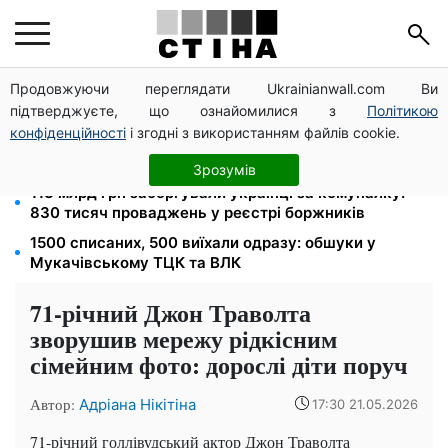
Продовжуючи переглядати Ukrainianwall.com Ви
100 000 грн за 18 місяців: Укрзалізниця скасувала
підтверджуєте, що ознайомилися з
Політикою
щомісячні виплати мобілізованим
конфіденційності
і згодні з використанням файлів cookie.
120 грн на день лише на дорогу: кияни масово
звільняються через тариф 30 грн за проїзд
Зрозумів
113 млрд грн заборгували українці за комуналку:
830 тисяч проваджень у реєстрі боржників
1500 списаних, 500 виїхали одразу: обшуки у
Мукачівському ТЦК та ВЛК
71-річний Джон Траволта
зворушив мережу рідкісним
сімейним фото: дорослі діти поруч
Автор:
Адріана Нікітіна
17:30 21.05.2026
71-річний голлівудський актор Джон Траволта