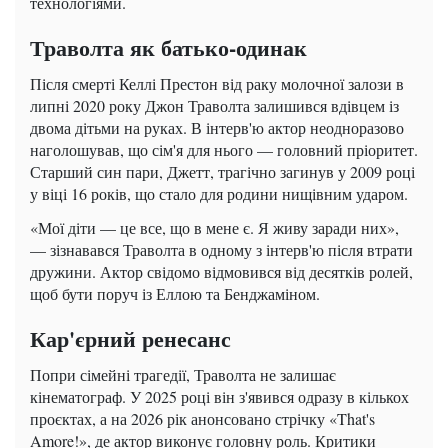
технологіями.
Траволта як батько-одинак
Після смерті Келлі Престон від раку молочної залози в
липні 2020 року Джон Траволта залишився вдівцем із
двома дітьми на руках. В інтерв'ю актор неодноразово
наголошував, що сім'я для нього — головний пріоритет.
Старший син пари, Джетт, трагічно загинув у 2009 році
у віці 16 років, що стало для родини нищівним ударом.
«Мої діти — це все, що в мене є. Я живу заради них»,
— зізнавався Траволта в одному з інтерв'ю після втрати
дружини. Актор свідомо відмовився від десятків ролей,
щоб бути поруч із Еллою та Бенджаміном.
Кар'єрний ренесанс
Попри сімейні трагедії, Траволта не залишає
кінематограф. У 2025 році він з'явився одразу в кількох
проєктах, а на 2026 рік анонсовано стрічку «That's
Amore!», де актор виконує головну роль. Критики