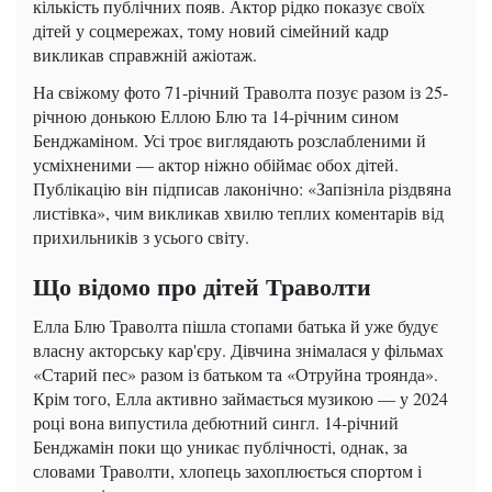
кількість публічних появ. Актор рідко показує своїх
дітей у соцмережах, тому новий сімейний кадр
викликав справжній ажіотаж.
На свіжому фото 71-річний Траволта позує разом із 25-
річною донькою Еллою Блю та 14-річним сином
Бенджаміном. Усі троє виглядають розслабленими й
усміхненими — актор ніжно обіймає обох дітей.
Публікацію він підписав лаконічно: «Запізніла різдвяна
листівка», чим викликав хвилю теплих коментарів від
прихильників з усього світу.
Що відомо про дітей Траволти
Елла Блю Траволта пішла стопами батька й уже будує
власну акторську кар'єру. Дівчина знімалася у фільмах
«Старий пес» разом із батьком та «Отруйна троянда».
Крім того, Елла активно займається музикою — у 2024
році вона випустила дебютний сингл. 14-річний
Бенджамін поки що уникає публічності, однак, за
словами Траволти, хлопець захоплюється спортом і