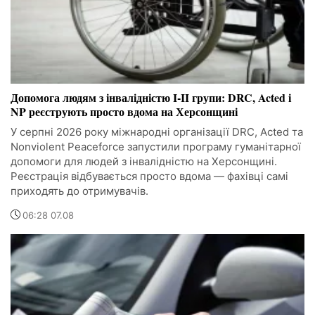
Допомога людям з інвалідністю I-II групи: DRC, Acted і
NP реєструють просто вдома на Херсонщині
У серпні 2026 року міжнародні організації DRC, Acted та
Nonviolent Peaceforce запустили програму гуманітарної
допомоги для людей з інвалідністю на Херсонщині.
Реєстрація відбувається просто вдома — фахівці самі
приходять до отримувачів.
06:28 07.08