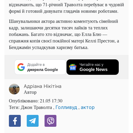
відзначають, що 71-річний Траволта перебуває в чудовій
формі й готовий дивувати глядачів новими роботами.
Шанувальники актора активно коментують сімейний
кадр, залишаючи десятки тисяч лайків та теплих
побажань. Багато хто відзначає, що Елла Блю —
справжня копія своєї покійної матері Келлі Престон, а
Бенджамін успадкував харизму батька.
Додайте в
Читайте нас у
Google News
джерела Google
Адріана Нікітіна
Автор
Опубліковано:
21.05 17:30
Теги: Джон Траволта ,
,
Голливуд
актор