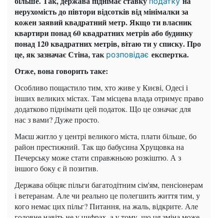
більше.
Так, держава піднімає ставку
на
податку
нерухомість до півтори відсотків від мінімалки за
кожен заявий квадратний метр.
Якщо ти власник
квартири понад 60 квадратних метрів або будинку
понад 120 квадратних метрів,
вітаю ти у списку. Про
це, як зазначає Стіна, так
експертка.
розповідає
Отже, вона говорить таке:
Особливо пощастило тим, хто живе у Києві, Одесі і
інших великих містах.
Там місцева влада отримує право
додатково піднімати цей податок.
Що це означає для
нас з вами?
Дуже просто.
Маєш житло у центрі великого міста, плати більше, бо
район престижний.
Так що бабусина Хрущовка на
Печерську може стати справжньою розкіштю.
А з
іншого боку є й позитив.
Держава обіцяє пільги багатодітним сім'ям, пенсіонерам
і ветеранам.
Але чи реально це полегшить життя тим, у
кого немає цих пільг?
Питання, на жаль, відкрите.
Але
головне навіть не у цифрах, а у тому, що ця зміна може