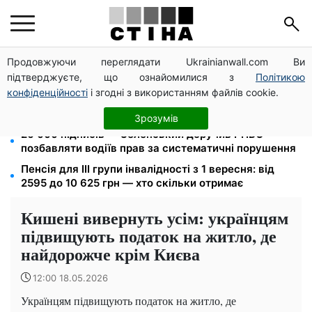
Продовжуючи переглядати Ukrainianwall.com Ви
125 грн за куб води: закон №4777 запустив подвійне
підтверджуєте, що ознайомилися з
Політикою
подорожчання тарифів у регіонах
конфіденційності
і згодні з використанням файлів cookie.
Пенсія по інвалідності III групи з вересня: від 2595
до 10 625 грн — хто скільки отримає
Зрозумів
26 000 підписів — Зеленський доручив РНБО
позбавляти водіїв прав за систематичні порушення
Пенсія для III групи інвалідності з 1 вересня: від
2595 до 10 625 грн — хто скільки отримає
Кишені вивернуть усім: українцям
підвищують податок на житло, де
найдорожче крім Києва
12:00 18.05.2026
Українцям підвищують податок на житло, де