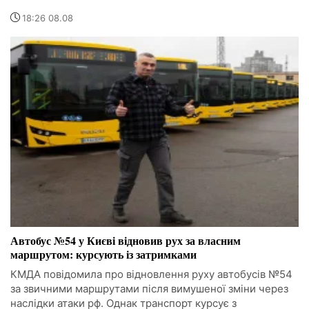
18:26 08.08
Автобус №54 у Києві відновив рух за власним
маршрутом: курсують із затримками
КМДА повідомила про відновлення руху автобусів №54
за звичними маршрутами після вимушеної зміни через
наслідки атаки рф. Однак транспорт курсує з