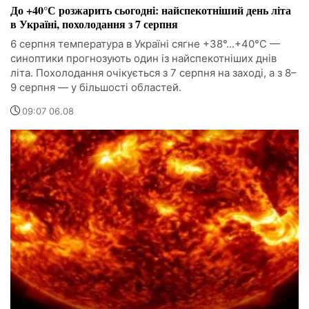
До +40°С розжарить сьогодні: найспекотніший день літа
в Україні, похолодання з 7 серпня
6 серпня температура в Україні сягне +38°...+40°С —
синоптики прогнозують один із найспекотніших днів
літа. Похолодання очікується з 7 серпня на заході, а з 8–
9 серпня — у більшості областей.
09:07 06.08