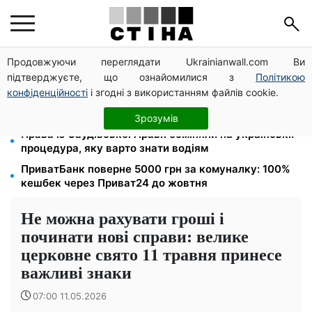
Продовжуючи переглядати Ukrainianwall.com Ви
Тарифи на воду злетіли до 91,24 грн/куб, газ може
підтверджуєте, що ознайомилися з
Політикою
сягнути 15 грн: комунальні ціни в серпні
конфіденційності
і згодні з використанням файлів cookie.
Субсидії скасують, пільги на комуналку відкличуть:
ПФУ перевіряє доходи пенсіонерів у серпні
Зрозумів
Права із Саудівської Аравії обміняли на українські:
процедура, яку варто знати водіям
ПриватБанк поверне 5000 грн за комуналку: 100%
кешбек через Приват24 до жовтня
Не можна рахувати гроші і
починати нові справи: велике
церковне свято 11 травня принесе
важливі знаки
07:00 11.05.2026