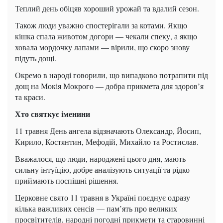
Теплий день обіцяв хороший урожай та вдалий сезон.
Також люди уважно спостерігали за котами. Якщо
кішка спала животом догори — чекали спеку, а якщо
ховала мордочку лапами — вірили, що скоро знову
підуть дощі.
Окремо в народі говорили, що випадково потрапити під
дощ на Мокія Мокрого — добра прикмета для здоров’я
та краси.
Хто святкує іменини
11 травня День ангела відзначають Олександр, Йосип,
Кирило, Костянтин, Мефодій, Михайло та Ростислав.
Вважалося, що люди, народжені цього дня, мають
сильну інтуїцію, добре аналізують ситуації та рідко
приймають поспішні рішення.
Церковне свято 11 травня в Україні поєднує одразу
кілька важливих сенсів — пам’ять про великих
просвітителів, народні погодні прикмети та старовинні