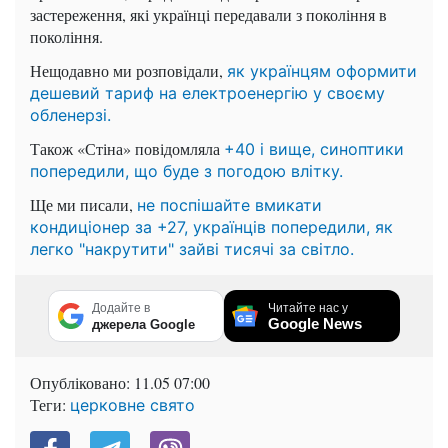
застереження, які українці передавали з покоління в
покоління.
Нещодавно ми розповідали,
як українцям оформити
дешевий тариф на електроенергію у своєму
обленерзі.
Також «Стіна» повідомляла
+40 і вище, синоптики
попередили, що буде з погодою влітку.
Ще ми писали,
не поспішайте вмикати
кондиціонер за +27, українців попередили, як
легко "накрутити" зайві тисячі за світло.
Додайте в
Читайте нас у
Google News
джерела Google
Опубліковано:
11.05 07:00
Теги:
церковне свято