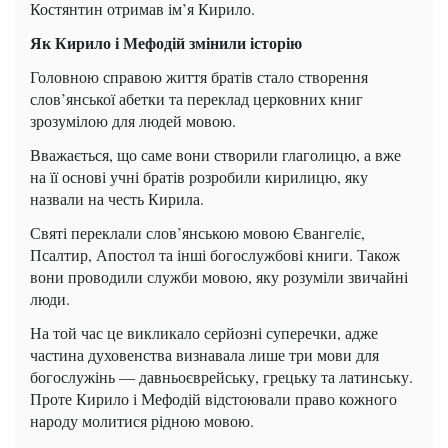
Костянтин отримав ім’я Кирило.
Як Кирило і Мефодій змінили історію
Головною справою життя братів стало створення
слов’янської абетки та переклад церковних книг
зрозумілою для людей мовою.
Вважається, що саме вони створили глаголицю, а вже
на її основі учні братів розробили кирилицю, яку
назвали на честь Кирила.
Святі переклали слов’янською мовою Євангеліє,
Псалтир, Апостол та інші богослужбові книги. Також
вони проводили служби мовою, яку розуміли звичайні
люди.
На той час це викликало серйозні суперечки, адже
частина духовенства визнавала лише три мови для
богослужінь — давньоєврейську, грецьку та латинську.
Проте Кирило і Мефодій відстоювали право кожного
народу молитися рідною мовою.