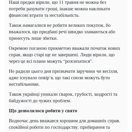
Наші предки вірили, що 11 травня не можна без
потреби рахувати гроші, інакше можна накликати
фінансові втрати та нестабільність.
Також намагалися не робити великих покупок, бо
вважалося, що придбані речі швидко зламаються або
принесуть лише збитки.
Окремою поганою прикметою вважали початок нових
справ, якщо старі ще не завершені. Люди вірили, що
через це всі плани можуть “розсипатися”.
Не радили цього дня призначати заручини чи весілля,
адже існувало повір’я, що такі союзи можуть бути
нестабільними.
Також українці уникали сварок, грубості, заздрості та
байдужості до чужих проблем.
Що дозволялося робити у свято
Водночас день вважався хорошим для домашніх справ,
спокійної роботи по господарству, прибирання та