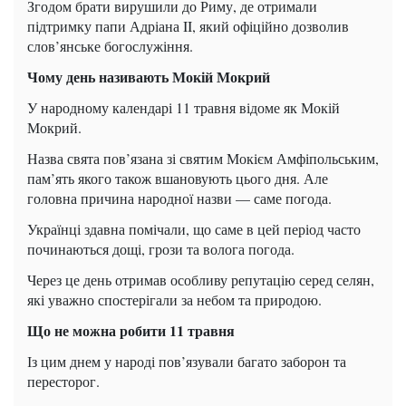
Згодом брати вирушили до Риму, де отримали
підтримку папи Адріана II, який офіційно дозволив
слов’янське богослужіння.
Чому день називають Мокій Мокрий
У народному календарі 11 травня відоме як Мокій
Мокрий.
Назва свята пов’язана зі святим Мокієм Амфіпольським,
пам’ять якого також вшановують цього дня. Але
головна причина народної назви — саме погода.
Українці здавна помічали, що саме в цей період часто
починаються дощі, грози та волога погода.
Через це день отримав особливу репутацію серед селян,
які уважно спостерігали за небом та природою.
Що не можна робити 11 травня
Із цим днем у народі пов’язували багато заборон та
пересторог.