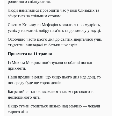
родинного спілкування.
Люди намагалися проводити час у колі близьких та
збиратися за спільним столом.
Святим Кирилу та Мефодію молилися про мудрість,
успіх у навчанні, добру пам’ять та допомогу у науці.
Особливо часто цього дня до святих зверталися учні,
студенти, викладачі та батьки школярів.
Прикмети на 11 травня
Із Мокієм Мокрим пов’язували особливі погодні
прикмети.
Наші предки вірили, що якщо цього дня йде дощ, то
попереду буде ще сорок дощів.
Багряний світанок вважався знаком грозового та
неспокійного літа.
Якщо туман стелиться низько над землею — чекали
сирого літа.