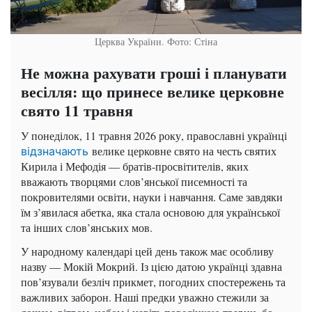
Церква України. Фото: Стіна
Не можна рахувати гроші і планувати
весілля: що принесе велике церковне
свято 11 травня
У понеділок, 11 травня 2026 року, православні українці
велике церковне свято на честь святих
відзначають
Кирила і Мефодія — братів-просвітителів, яких
вважають творцями слов’янської писемності та
покровителями освіти, науки і навчання. Саме завдяки
їм з’явилася абетка, яка стала основою для української
та інших слов’янських мов.
У народному календарі цей день також має особливу
назву — Мокій Мокрий. Із цією датою українці здавна
пов’язували безліч прикмет, погодних спостережень та
важливих заборон. Наші предки уважно стежили за