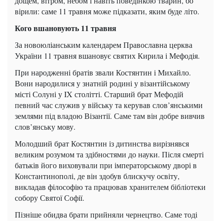
дощем, вітром, небом і навіть поведінкою тварин, бо
вірили: саме 11 травня може підказати, яким буде літо.
Кого вшановують 11 травня
За новоюліанським календарем Православна церква
України 11 травня вшановує святих Кирила і Мефодія.
При народженні братів звали Костянтин і Михайло.
Вони народилися у знатній родині у візантійському
місті Солуні у IX столітті. Старший брат Мефодій
певний час служив у війську та керував слов’янськими
землями під владою Візантії. Саме там він добре вивчив
слов’янську мову.
Молодший брат Костянтин із дитинства вирізнявся
великим розумом та здібностями до науки. Після смерті
батьків його виховували при імператорському дворі в
Константинополі, де він здобув блискучу освіту,
викладав філософію та працював хранителем бібліотеки
собору Святої Софії.
Пізніше обидва брати прийняли чернецтво. Саме тоді