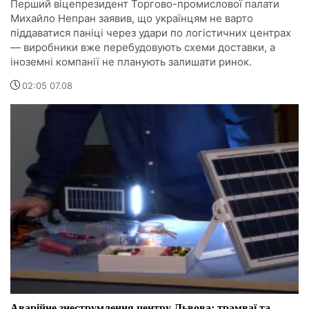
Перший віцепрезидент Торгово-промислової палати
Михайло Непран заявив, що українцям не варто
піддаватися паніці через удари по логістичних центрах
— виробники вже перебудовують схеми доставки, а
іноземні компанії не планують залишати ринок.
02:05 07.08
Аварійне знеструмлення центру Львова: трамваї та