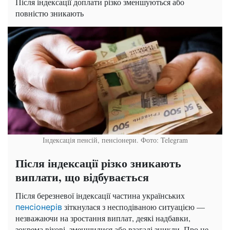
Після індексації доплати різко зменшуються або
повністю зникають
Індексація пенсій, пенсіонери. Фото: Telegram
Після індексації різко зникають
виплати, що відбувається
Після березневої індексації частина українських
зіткнулася з несподіваною ситуацією —
пенсіонерів
незважаючи на зростання виплат, деякі надбавки,
зокрема вікові, зменшилися або взагалі зникли. Про це