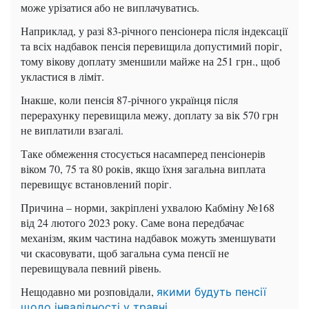
може урізатися або не виплачуватись.
Наприклад, у разі 83-річного пенсіонера після індексації
та всіх надбавок пенсія перевищила допустимий поріг,
тому вікову доплату зменшили майже на 251 грн., щоб
укластися в ліміт.
Інакше, коли пенсія 87-річного українця після
перерахунку перевищила межу, доплату за вік 570 грн
не виплатили взагалі.
Таке обмеження стосується насамперед пенсіонерів
віком 70, 75 та 80 років, якщо їхня загальна виплата
перевищує встановлений поріг.
Причина – норми, закріплені ухвалою Кабміну №168
від 24 лютого 2023 року. Саме вона передбачає
механізм, яким частина надбавок можуть зменшувати
чи скасовувати, щоб загальна сума пенсії не
перевищувала певний рівень.
Нещодавно ми розповідали,
якими будуть пенсії
щодо інвалідності у травні.