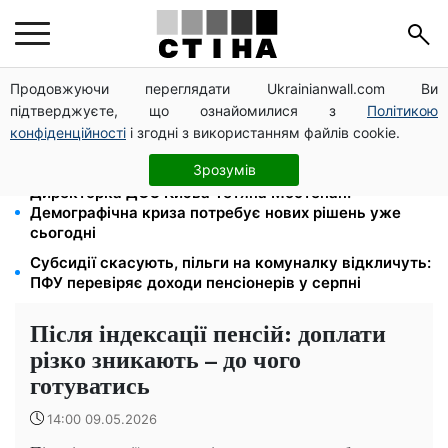
Продовжуючи переглядати Ukrainianwall.com Ви
Працюєте повний день — отримуйте єЯсла: ПФУ
підтверджуєте, що ознайомилися з
Політикою
пояснив умови допомоги на дитину 1-3 роки
конфіденційності
і згодні з використанням файлів cookie.
113 млрд грн заборгували українці за комуналку:
830 тисяч проваджень у реєстрі боржників
Зрозумів
Директорка ДОЗ Києва Тетяна Мостепан:
Демографічна криза потребує нових рішень уже
сьогодні
Субсидії скасують, пільги на комуналку відкличуть:
ПФУ перевіряє доходи пенсіонерів у серпні
Після індексації пенсій: доплати
різко зникають – до чого
готуватись
14:00 09.05.2026