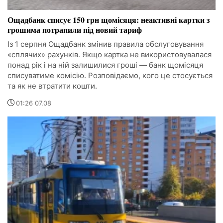
Ощадбанк списує 150 грн щомісяця: неактивні картки з
грошима потрапили під новий тариф
Із 1 серпня Ощадбанк змінив правила обслуговування
«сплячих» рахунків. Якщо картка не використовувалася
понад рік і на ній залишилися гроші — банк щомісяця
списуватиме комісію. Розповідаємо, кого це стосується
та як не втратити кошти.
01:26 07.08