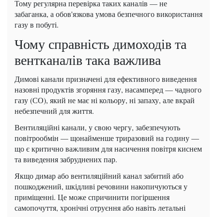
Тому регулярна перевірка таких каналів — не
забаганка, а обов'язкова умова безпечного використання
газу в побуті.
Чому справність димоходів та
вентканалів така важлива
Димові канали призначені для ефективного виведення
назовні продуктів згоряння газу, насамперед — чадного
газу (СО), який не має ні кольору, ні запаху, але вкрай
небезпечний для життя.
Вентиляційні канали, у свою чергу, забезпечують
повітрообмін — щонайменше триразовий на годину —
що є критично важливим для насичення повітря киснем
та виведення забруднених пар.
Якщо димар або вентиляційний канал забитий або
пошкоджений, шкідливі речовини накопичуються у
приміщенні. Це може спричинити погіршення
самопочуття, хронічні отруєння або навіть летальні