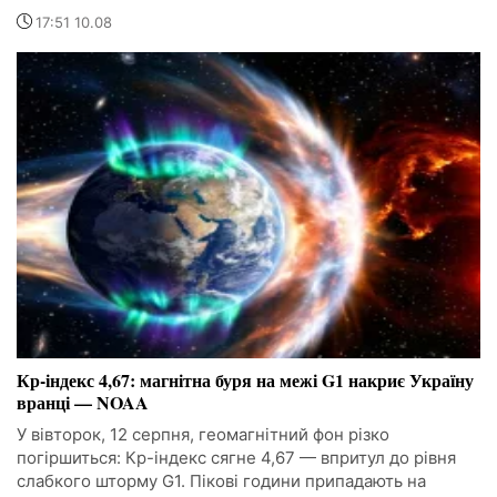
17:51 10.08
Кр-індекс 4,67: магнітна буря на межі G1 накриє Україну
вранці — NOAA
У вівторок, 12 серпня, геомагнітний фон різко
погіршиться: Кр-індекс сягне 4,67 — впритул до рівня
слабкого шторму G1. Пікові години припадають на