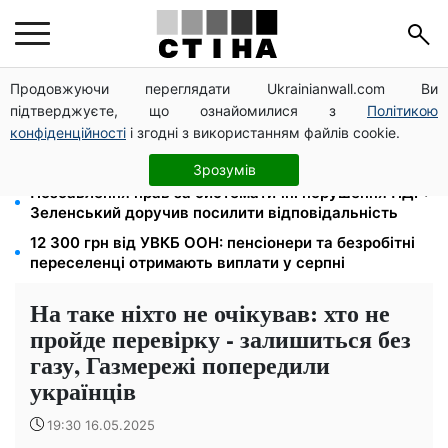
Продовжуючи переглядати Ukrainianwall.com Ви
Спека без відключень: енергосистема впоралась,
підтверджуєте, що ознайомилися з
Політикою
але взимку прогнозують до 16 годин без світла
конфіденційності
і згодні з використанням файлів cookie.
Відстрочку для багатодітних батьків збережуть
попри зниження мобілізаційного віку: заява ЗСУ
Зрозумів
Позбавлення прав за систематичні порушення ПДР:
Зеленський доручив посилити відповідальність
12 300 грн від УВКБ ООН: пенсіонери та безробітні
переселенці отримають виплати у серпні
На таке ніхто не очікував: хто не
пройде перевірку - залишиться без
газу, Газмережі попередили
українців
19:30 16.05.2025