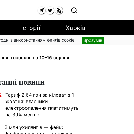
Історії
Харків
згодні з використанням файлів cookie.
Зрозумів
вив рух за власним маршрутом:
пня: гороскоп на 10–16 серпня
танні новини
Тариф 2,64 грн за кіловат з 1
2
жовтня: власники
електроопалення платитимуть
на 39% менше
2 млн ухилянтів — фейк:
1
Федієнко заявив — держава