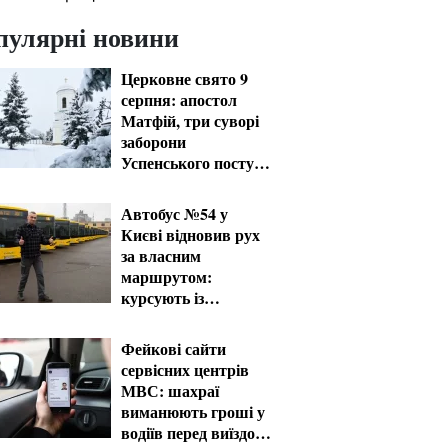
пулярні новини
Церковне свято 9
серпня: апостол
Матфій, три суворі
заборони
Успенського посту
та прикмети на зиму
Автобус №54 у
Києві відновив рух
за власним
маршрутом:
курсують із
затримками
Фейкові сайти
сервісних центрів
МВС: шахраї
виманюють гроші у
водіїв перед виїздом