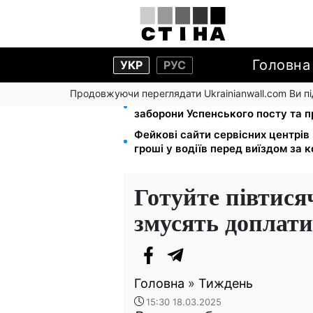
Головна
УКР
РУС
Продовжуючи переглядати Ukrainianwall.com Ви 
Церковне свято 9 серпня: апосто
заборони Успенського посту та 
Фейкові сайти сервісних центрі
гроші у водіїв перед виїздом за 
Готуйте півтися
змусять доплати
Головна
»
Тиждень
15:30 18.03.2025