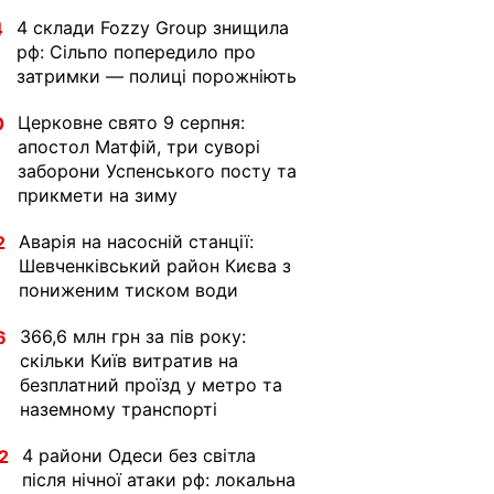
4 склади Fozzy Group знищила
4
рф: Сільпо попередило про
затримки — полиці порожніють
Церковне свято 9 серпня:
0
апостол Матфій, три суворі
заборони Успенського посту та
прикмети на зиму
Аварія на насосній станції:
2
Шевченківський район Києва з
пониженим тиском води
366,6 млн грн за пів року:
6
скільки Київ витратив на
безплатний проїзд у метро та
наземному транспорті
4 райони Одеси без світла
2
після нічної атаки рф: локальна