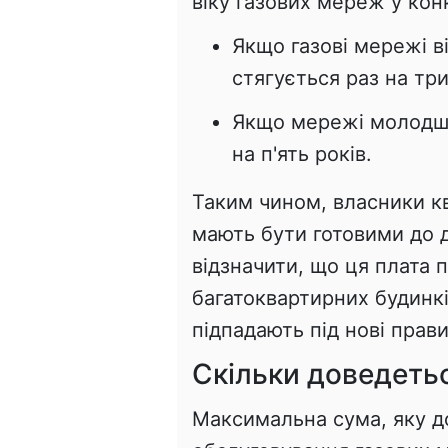
віку газових мереж у ко
Якщо газові мережі ві
стягується раз на три
Якщо мережі молодше
на п'ять років.
Таким чином, власники к
мають бути готовими до 
відзначити, що ця плата
багатоквартирних будинкі
підпадають під нові прави
Скільки доведеть
Максимальна сума, яку д