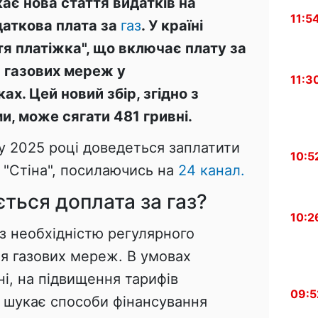
кає нова стаття видатків на
11:5
даткова плата за
газ
. У країні
тя платіжка", що включає плату за
 газових мереж у
11:3
х. Цей новий збір, згідно з
, може сягати 481 гривні.
у 2025 році доведеться заплатити
10:5
є "Стіна", посилаючись на
24 канал.
ться доплата за газ?
10:2
із необхідністю регулярного
ня газових мереж. В умовах
ні, на підвищення тарифів
09:5
 шукає способи фінансування