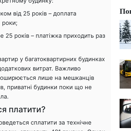
нкретному будинку:
По
ком від 25 років – доплата
 роки;
 25 років – платіжка приходить раз
вартир у багатоквартирних будинках
додаткових витрат. Важливо
 поширюється лише на мешканців
в, приватні будинки поки що не
ла.
ся платити?
оведеться сплатити за технічне