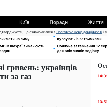
Київ
Поради
Життя
підтверджуєте, що ознайомилися з
Політикою конфіденційності
і 
л Матфій, три суворі
Автобус №54 у Києві відно
прикмети на зиму
курсують із затримками
в МВС: шахраї виманюють
Сонячне затемнення 12 сер
кордон
для всіх знаків зодіаку
Ос
чі гривень: українців
ти за газ
14:3
13:5