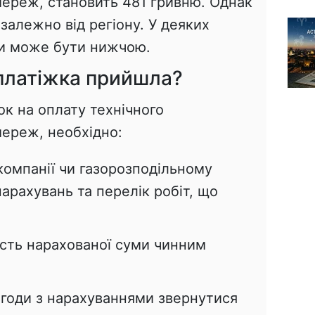
мереж, становить 481 гривню. Однак
алежно від регіону. У деяких
ги може бути нижчою.
платіжка прийшла?
к на оплату технічного
мереж, необхідно:
компанії чи газорозподільному
нарахувань та перелік робіт, що
ість нарахованої суми чинним
згоди з нарахуваннями звернутися