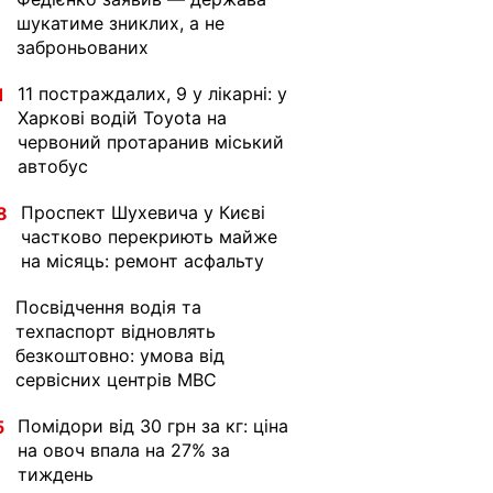
шукатиме зниклих, а не
заброньованих
11 постраждалих, 9 у лікарні: у
1
Харкові водій Toyota на
червоний протаранив міський
автобус
Проспект Шухевича у Києві
8
частково перекриють майже
на місяць: ремонт асфальту
Посвідчення водія та
1
техпаспорт відновлять
безкоштовно: умова від
сервісних центрів МВС
Помідори від 30 грн за кг: ціна
5
на овоч впала на 27% за
тиждень