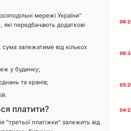
орозподільні мережі України"
08:2
, які передбачають додаткові
 сума залежатиме від кількох
06:
еж у будинку;
єднань та кранів;
05:2
ій.
ься платити?
04:2
я "третьої платіжки" залежить від