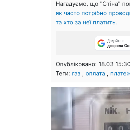
Нагадуємо, що "Стіна" п
як часто потрібно провод
та хто за неї платить.
Додайте в
джерела Go
Опубліковано:
18.03 15:3
Теги:
газ
,
оплата
,
плате