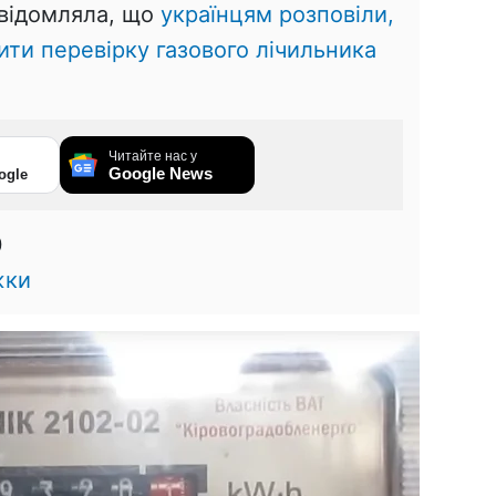
овідомляла, що
українцям розповіли,
ити перевірку газового лічильника
Читайте нас у
Google News
ogle
0
жки