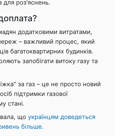
в для роз'яснень.
доплата?
мадян додатковими витратами,
мереж – важливий процес, який
ів багатоквартирних будинків.
оляють запобігати витоку газу та
іжка" за газ – це не просто новий
осіб підтримки газової
у стані.
увала, що
українцям доведеться
гривень більше.