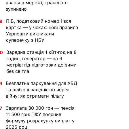
аварія в мережі, транспорт
зупинено
ПІБ, податковий номер і вся
9
картка — у чеках: нові правила
Укрпошти викликали
суперечку з НБУ
Зарядна станція 1 кВт·год на 8
30
годин, генератор — за 6
метрів: гід підготовки до зими
без світла
Безплатне паркування для УБД
9
та осіб з інвалідністю через
війну: як отримати пільгу
Зарплата 30 000 грн — пенсія
7
11 500 грн: ПФУ пояснив
формулу розрахунку виплат у
2026 році