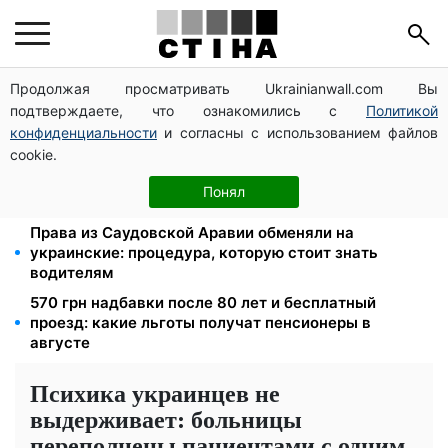
Продолжая просматривать Ukrainianwall.com Вы
Тарифы на воду взлетели до 91,24 грн/куб, газ
подтверждаете, что ознакомились с
Политикой
может достичь 15 грн: коммунальные цены в
августе
конфиденциальности
и согласны с использованием файлов
cookie.
Субсидии отменят, льготы на коммуналку
аннулируют: ПФУ проверяет доходы пенсионеров в
Понял
августе
Права из Саудовской Аравии обменяли на
украинские: процедура, которую стоит знать
водителям
570 грн надбавки после 80 лет и бесплатный
проезд: какие льготы получат пенсионеры в
августе
Психика украинцев не
выдерживает: больницы
переполнены пациентами с одним