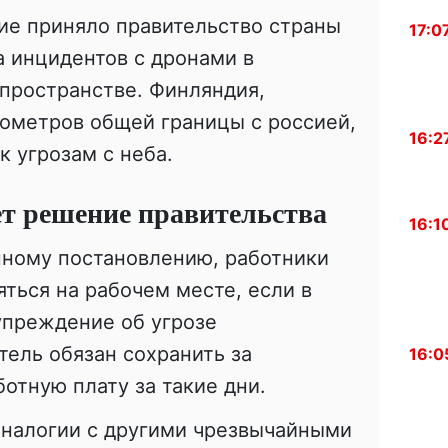
е приняло правительство страны
17:0
а инцидентов с дронами в
пространстве. Финляндия,
ометров общей границы с россией,
16:2
к угрозам с неба.
т решение правительства
16:1
нному постановлению, работники
яться на рабочем месте, если в
упреждение об угрозе
тель обязан сохранить за
16:0
отную плату за такие дни.
аналогии с другими чрезвычайными