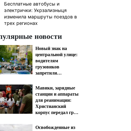
Бесплатные автобусы и
1
электрички: Укрзализныця
изменила маршруты поездов в
трех регионах
пулярные новости
Новый знак на
центральной улице:
водителям
грузовиков
запретили
остановку — штраф
до 680 грн
Мавики, зарядные
станции и аппараты
для реанимации:
Христианский
корпус передал груз
на Запорожское и
Покровское
Освобожденные из
направления