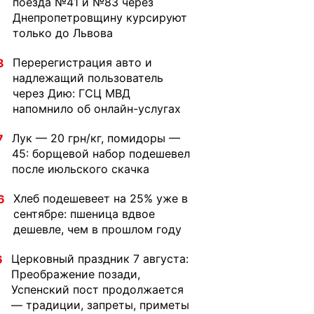
поезда №41 и №83 через
Днепропетровщину курсируют
только до Львова
Перерегистрация авто и
3
надлежащий пользователь
через Дию: ГСЦ МВД
напомнило об онлайн-услугах
Лук — 20 грн/кг, помидоры —
7
45: борщевой набор подешевел
после июльского скачка
Хлеб подешевеет на 25% уже в
6
сентябре: пшеница вдвое
дешевле, чем в прошлом году
Церковный праздник 7 августа:
6
Преображение позади,
Успенский пост продолжается
— традиции, запреты, приметы