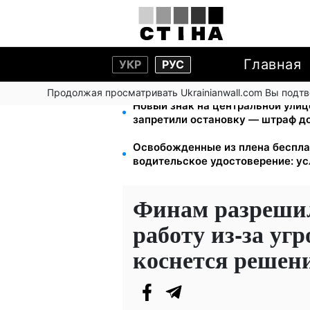
Главная
УКР
РУС
Продолжая просматривать Ukrainianwall.com Вы подт
Новый знак на центральной улиц
запретили остановку — штраф до
Освобожденные из плена беспла
водительское удостоверение: у
Финам разрешил
работу из-за угр
коснется решен