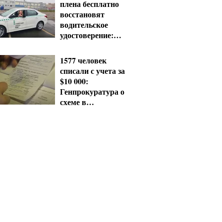
плена бесплатно
восстановят
водительское
удостоверение:
условия от МВД
1577 человек
списали с учета за
$10 000:
Генпрокуратура о
схеме в
Мукачевском ТЦК