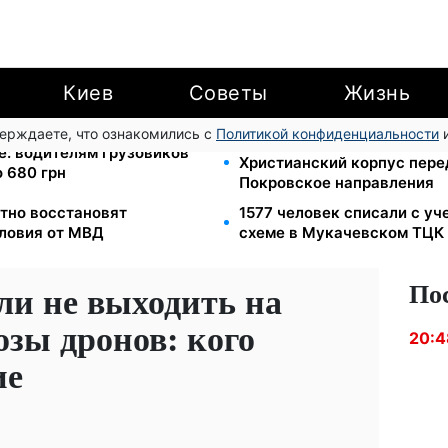
Киев
Советы
Жизнь
верждаете, что ознакомились с
Политикой конфиденциальности
и
Мавики, зарядные станции
е: водителям грузовиков
Христианский корпус пере
 680 грн
Покровское направления
тно восстановят
1577 человек списали с уч
словия от МВД
схеме в Мукачевском ТЦК
По
и не выходить на
озы дронов: кого
20:4
ие