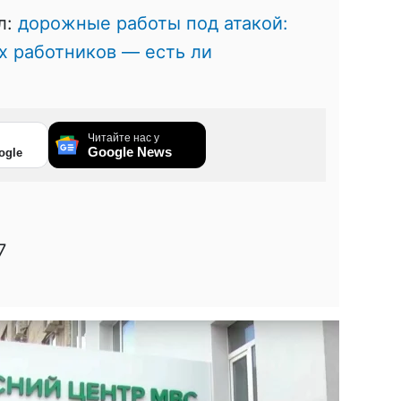
л:
дорожные работы под атакой:
х работников — есть ли
Читайте нас у
Google News
ogle
7