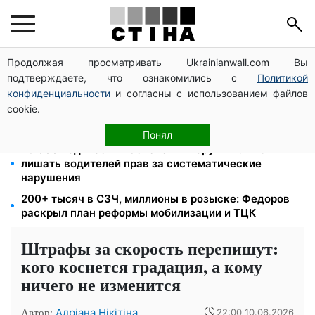
Продолжая просматривать Ukrainianwall.com Вы
Мавики, зарядные станции и аппараты для
подтверждаете, что ознакомились с
Политикой
реанимации: Христианский корпус передал груз на
Запорожское и Покровское направления
конфиденциальности
и согласны с использованием файлов
cookie.
8 451 грн вместо пакета малыша: Пенсионный фонд
объяснил, как получить деньги
Понял
26 000 подписей — Зеленский поручил СНБО
лишать водителей прав за систематические
нарушения
200+ тысяч в СЗЧ, миллионы в розыске: Федоров
раскрыл план реформы мобилизации и ТЦК
Штрафы за скорость перепишут:
кого коснется градация, а кому
ничего не изменится
Автор:
Адріана Нікітіна
22:00 10.06.2026