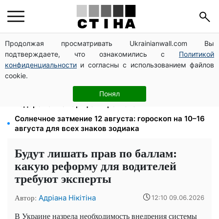
Продолжая просматривать Ukrainianwall.com Вы
Среда 12 августа — самый опасный день недели:
подтверждаете, что ознакомились с
Политикой
что можно и нельзя делать с 10 по 16 августа
конфиденциальности
и согласны с использованием файлов
До 19 400 грн на дрова: ПФУ принимает заявления
cookie.
на субсидию для владельцев печного отопления
125 грн за куб воды: закон №4777 запустил двойное
Понял
подорожание тарифов в регионах
Солнечное затмение 12 августа: гороскоп на 10–16
августа для всех знаков зодиака
Будут лишать прав по баллам:
какую реформу для водителей
требуют эксперты
Автор:
Адріана Нікітіна
12:10 09.06.2026
В Украине назрела необходимость внедрения системы