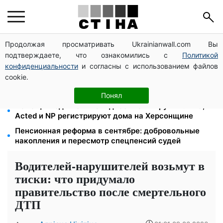
Продолжая просматривать Ukrainianwall.com Вы
Цифровизация дел и ВВК: юрист Танасийчук —
подтверждаете, что ознакомились с
Политикой
почему проверки ТЦК не работают без смены
системы
конфиденциальности
и согласны с использованием файлов
cookie.
200+ тысяч в СЗЧ, миллионы в розыске: Федоров
раскрыл план реформы мобилизации и ТЦК
Понял
Помощь людям с инвалидностью I-II группы: DRC,
Acted и NP регистрируют дома на Херсонщине
Пенсионная реформа в сентябре: добровольные
накопления и пересмотр спецпенсий судей
Водителей-нарушителей возьмут в
тиски: что придумало
правительство после смертельного
ДТП