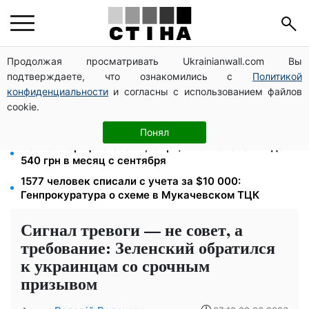
Продолжая просматривать Ukrainianwall.com Вы
Фейковые сайты сервисных центров МВД:
подтверждаете, что ознакомились с
Политикой
мошенники выманивают деньги у водителей перед
выездом за границу
конфиденциальности
и согласны с использованием файлов
cookie.
172 940 грн защитят жилье от ареста за
коммуналку: с октября порог — 432 тысячи
Понял
Ночной тариф на свет 2,16 грн/кВт-ч: экономия до
540 грн в месяц с сентября
1577 человек списали с учета за $10 000:
Генпрокуратура о схеме в Мукачевском ТЦК
Сигнал тревоги — не совет, а
требование: Зеленский обратился
к украинцам со срочным
призывом