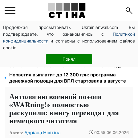
Продолжая просматривать Ukrainianwall.com Вы
Пенсионная реформа в сентябре: добровольные
подтверждаете, что ознакомились с
Политикой
накопления и пересмотр спецпенсий судей
конфиденциальности
и согласны с использованием файлов
Тариф от 190 грн в месяц: Киевстар и lifecell дают
cookie.
скидки пенсионерам, Vodafone — без льгот
Зарплата 30 000 грн — пенсия 11 500 грн: ПФУ
Понял
объяснил, как рассчитать выплаты в 2026 году
Норвегия выплатит до 12 300 грн: программа
денежной помощи для ВПЛ стартовала в августе
Антологию военной поэзии
«WARning!» полностью
раскупили: книгу переводят для
немецкого читателя
Автор:
Адріана Нікітіна
00:55 06.06.2026