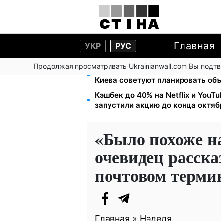
Главная
УКР
РУС
Продолжая просматривать Ukrainianwall.com Вы подт
Мост Метро частично перекроют 
Киева советуют планировать об
Кэшбек до 40% на Netflix и YouT
запустили акцию до конца октяб
«Было похоже н
очевидец расска
почтовом терми
Главная
»
Неделя