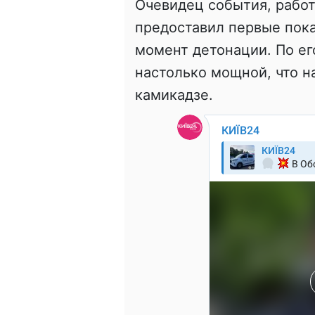
Очевидец события, рабо
предоставил первые пока
момент детонации. По ег
настолько мощной, что н
камикадзе.