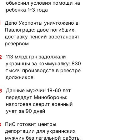
объяснил условия помощи на
ребенка 1-3 года
Депо Укрпочты уничтожено в
1
Павлограде: двое погибших,
доставку пенсий восстановят
резервом
113 млрд грн задолжали
2
украинцы за коммуналку: 830
тысяч производств в реестре
должников
Данные мужчин 18-60 лет
6
передадут Минобороны:
налоговая сверит военный
учет за 90 дней
ПиС готовит центры
3
депортации для украинских
мужчин без легальной работы