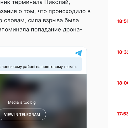
тник терминала Николай,
зания о том, что происходило в
о словам, сила взрыва была
18:5
апоминала попадание дрона-
18:3
18:0
17:5