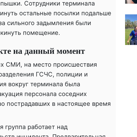
спышки. Сотрудники терминала
винуть остальные посылки подальше
-за сильного задымления были
кинуть помещение.
акте на данный момент
х СМИ, на место происшествия
разделения ГСЧС, полиции и
ия вокруг терминала была
акуация персонала соседних
во пострадавших в настоящее время
 группа работает над
ьств инцидента. Предварительная