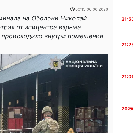
00:13 06.06.2026
рминала на Оболони Николай
21:5
етрах от эпицентра взрыва.
о происходило внутри помещения
21:2
21:0
20:5