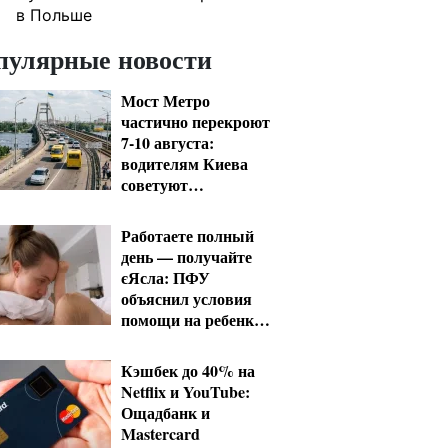
в Польше
пулярные новости
Мост Метро
частично перекроют
7-10 августа:
водителям Киева
советуют
планировать объезд
Работаете полный
день — получайте
єЯсла: ПФУ
объяснил условия
помощи на ребенка
1-3 года
Кэшбек до 40% на
Netflix и YouTube:
Ощадбанк и
Mastercard