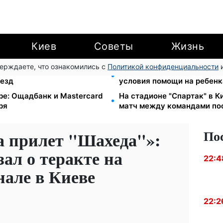
Киев
Советы
Жизнь
верждаете, что ознакомились с
Политикой конфиденциальности
и
7-10 августа: водителям
Работаете полный день — 
ъезд
условия помощи на ребенка
ube: Ощадбанк и Mastercard
На стадионе "Спартак" в 
ря
матч между командами по
По
а прилет "Шахеда"»:
зал о теракте на
22:4
нале в Киеве
22:2