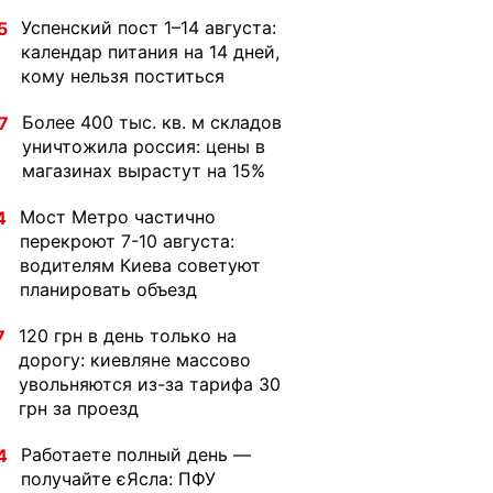
Успенский пост 1–14 августа:
5
календар питания на 14 дней,
кому нельзя поститься
Более 400 тыс. кв. м складов
7
уничтожила россия: цены в
магазинах вырастут на 15%
Мост Метро частично
4
перекроют 7-10 августа:
водителям Киева советуют
планировать объезд
120 грн в день только на
7
дорогу: киевляне массово
увольняются из-за тарифа 30
грн за проезд
Работаете полный день —
4
получайте єЯсла: ПФУ