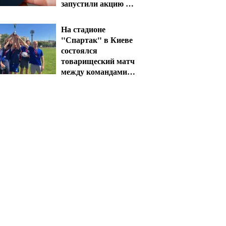
запустили акцию до
конца октября
На стадионе
"Спартак" в Киеве
состоялся
товарищеский матч
между командами
посольств США и
Франции