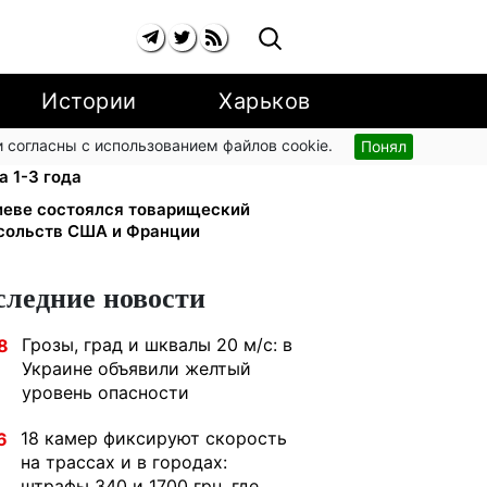
Истории
Харьков
 согласны с использованием файлов cookie.
Понял
получайте єЯсла: ПФУ объяснил
 1-3 года
Киеве состоялся товарищеский
сольств США и Франции
следние новости
Грозы, град и шквалы 20 м/с: в
8
Украине объявили желтый
уровень опасности
18 камер фиксируют скорость
6
на трассах и в городах:
штрафы 340 и 1700 грн, где