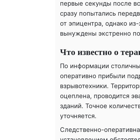
первые секунды после в
сразу попытались перед
от эпицентра, однако из
вынуждены экстренно по
Что известно о тер
По информации столичны
оперативно прибыли под
взрывотехники. Территор
оцеплена, проводится эв
зданий. Точное количест
уточняется.
Следственно-оперативная
установлением обстоятел