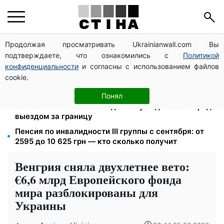
Продолжая просматривать Ukrainianwall.com Вы
Тариф 2,64 грн за киловатт с 1 октября: владельцы
подтверждаете, что ознакомились с
Политикой
электроотопления будут платить на 39% меньше
конфиденциальности
и согласны с использованием файлов
4 склада Fozzy Group уничтожила рф: Сильпо
cookie.
предупредило о задержках — полки пустеют
Фейковые сайты сервисных центров МВД:
Понял
мошенники выманивают деньги у водителей перед
выездом за границу
Пенсия по инвалидности III группы с сентября: от
2595 до 10 625 грн — кто сколько получит
Венгрия сняла двухлетнее вето:
€6,6 млрд Европейского фонда
мира разблокированы для
Украины