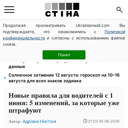
Продолжая просматривать Ukrainianwall.com Вы
120 000 грн на авто: компенсацию для ветеранов
подтверждаете, что ознакомились с
Политикой
хотят распространить на III группу инвалидности
конфиденциальности
и согласны с использованием файлов
Пенсия по инвалидности III группы с сентября: от
cookie.
2595 до 10 625 грн — кто сколько получит
Выплаты ВПЛ в августе — 2000 и 3000 грн: 4
Понял
категории переселенцев должны срочно обновить
данные
Солнечное затмение 12 августа: гороскоп на 10–16
августа для всех знаков зодиака
Новые правила для водителей с 1
июня: 5 изменений, за которые уже
штрафуют
Автор:
Адріана Нікітіна
21:03 05.06.2026