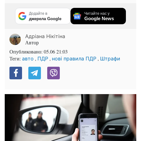
Додайте в
Читайте нас у
Google News
джерела Google
Адріана Нікітіна
Автор
Опубликовано:
05.06 21:03
Теги:
,
,
,
авто
ПДР
нові правила ПДР
Штрафи