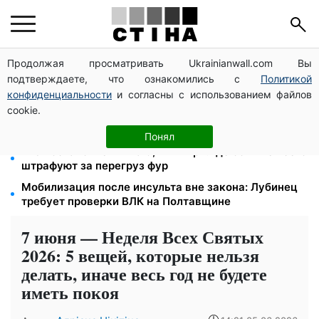
Продолжая просматривать Ukrainianwall.com Вы
1500 списанных, 500 уехали сразу: обыски в
подтверждаете, что ознакомились с
Политикой
Мукачевском ТЦК и ВВК
конфиденциальности
и согласны с использованием файлов
2000 грн в квартал от фонда США: люди с
cookie.
инвалидностью I-II группы и пенсионеры 60+
получат выплаты
Понял
723 постановления на 9,7 млн грн: где больше всего
штрафуют за перегруз фур
Мобилизация после инсульта вне закона: Лубинец
требует проверки ВЛК на Полтавщине
7 июня — Неделя Всех Святых
2026: 5 вещей, которые нельзя
делать, иначе весь год не будете
иметь покоя