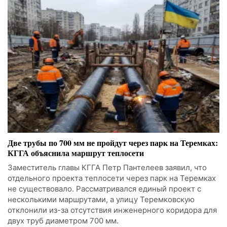
Две трубы по 700 мм не пройдут через парк на Теремках:
КГГА объяснила маршрут теплосети
Заместитель главы КГГА Петр Пантелеев заявил, что
отдельного проекта теплосети через парк на Теремках
не существовало. Рассматривался единый проект с
несколькими маршрутами, а улицу Теремковскую
отклонили из-за отсутствия инженерного коридора для
двух труб диаметром 700 мм.