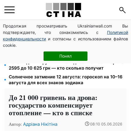
Продолжая просматривать Ukrainianwall.com Вы
125 грн за куб воды: закон №4777 запустил двойное
подтверждаете, что ознакомились с
Политикой
подорожание тарифов в регионах
конфиденциальности
и согласны с использованием файлов
26 000 подписей — Зеленский поручил СНБО
cookie.
лишать водителей прав за систематические
нарушения
Понял
Пенсия для III группы инвалидности с 1 сентября: от
2595 до 10 625 грн — кто сколько получит
Солнечное затмение 12 августа: гороскоп на 10–16
августа для всех знаков зодиака
До 21 000 гривень на дрова:
государство компенсирует
отопление — кто в списке
Автор:
Адріана Нікітіна
08:10 05.06.2026