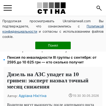
Продолжая просматривать Ukrainianwall.com Вы
Зарплата 30 000 грн — пенсия 11 500 грн: ПФУ
подтверждаете, что ознакомились с
Политикой
объяснил формулу расчета выплат в 2026 году
конфиденциальности
и согласны с использованием файлов
Автобус №54 в Киеве восстановил движение по
cookie.
собственному маршруту: курсируют с задержками
Яйца от 19,90 грн за десяток: АТБ, Сильпо, Varus и
Понял
Ашан переписали ценники в августе
Пенсия по инвалидности III группы с сентября: от
2595 до 10 625 грн — кто сколько получит
Дизель на АЗС упадет на 10
гривен: эксперт назвал точный
месяц снижения
Автор:
Адріана Нікітіна
15:30 30.05.2026
Водители могут выдохнуть: после длительного роста