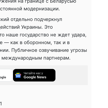
жения на границе с Беларусью
остоянной модернизации.
ский отдельно подчеркнул
ействий Украины. Это
то наше государство не ждет удара,
е — как в оборонном, так и в
ии. Публичное озвучивание угрозы
м международным партнерам.
Читайте нас у
Google News
ogle
1