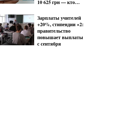
10 625 грн — кто
сколько получит
Зарплаты учителей
+20%, стипендии ×2:
правительство
повышает выплаты
с сентября