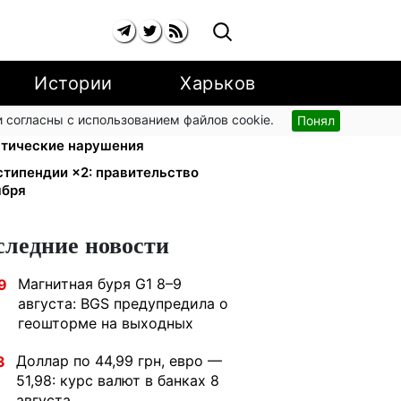
Истории
Харьков
 согласны с использованием файлов cookie.
Понял
ский поручил СНБО лишать
атические нарушения
стипендии ×2: правительство
ября
следние новости
Магнитная буря G1 8–9
9
августа: BGS предупредила о
геошторме на выходных
Доллар по 44,99 грн, евро —
3
51,98: курс валют в банках 8
августа