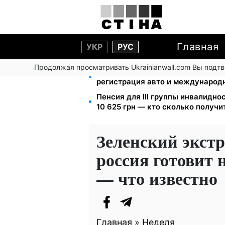
Главная
УКР
РУС
Продолжая просматривать Ukrainianwall.com Вы подт
10 заявок — и МСЦ МВД приедет 
регистрация авто и международ
Пенсия для III группы инвалиднос
10 625 грн — кто сколько получи
Зеленский экстр
россия готовит 
— что известно
Главная
»
Неделя