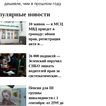
дешевле, чем в прошлом году
пулярные новости
10 заявок — и МСЦ
МВД приедет в
громаду: обмен
прав, регистрация
авто и
международное
удостоверение
26 000 подписей —
Зеленский поручил
СНБО лишать
водителей прав за
систематические
нарушения
Пенсия для III
группы
инвалидности с 1
сентября: от 2595 до