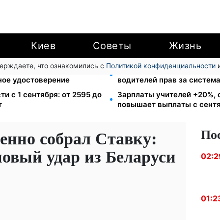
Киев
Советы
Жизнь
верждаете, что ознакомились с
Политикой конфиденциальности
и
в громаду: обмен прав,
26 000 подписей — Зелен
ное удостоверение
водителей прав за систем
ти с 1 сентября: от 2595 до
Зарплаты учителей +20%, 
т
повышает выплаты с сент
По
енно собрал Ставку:
новый удар из Беларуси
02:2
01:2