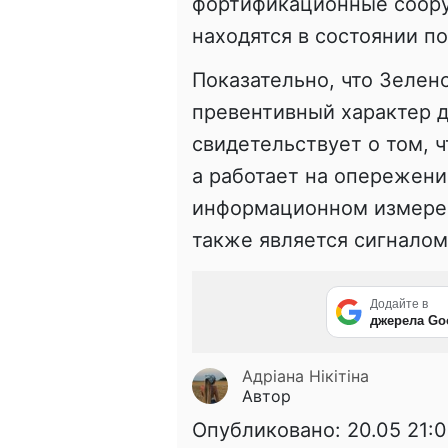
фортификационные соору
находятся в состоянии п
Показательно, что Зелен
превентивный характер д
свидетельствует о том, ч
а работает на опережени
информационном измерен
также является сигнало
Додайте в
джерела Go
Адріана Нікітіна
Автор
Опубликовано:
20.05 21:0