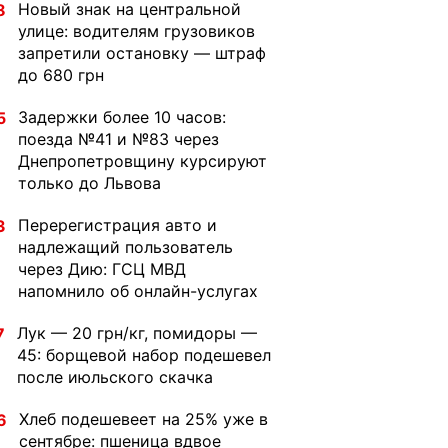
Новый знак на центральной
8
улице: водителям грузовиков
запретили остановку — штраф
до 680 грн
Задержки более 10 часов:
5
поезда №41 и №83 через
Днепропетровщину курсируют
только до Львова
Перерегистрация авто и
3
надлежащий пользователь
через Дию: ГСЦ МВД
напомнило об онлайн-услугах
Лук — 20 грн/кг, помидоры —
7
45: борщевой набор подешевел
после июльского скачка
Хлеб подешевеет на 25% уже в
6
сентябре: пшеница вдвое