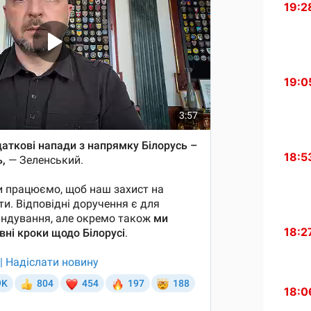
19:2
19:0
18:5
18:2
18:0