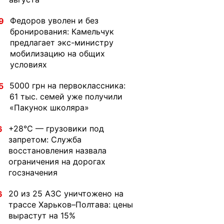
Федоров уволен и без
9
бронирования: Камельчук
предлагает экс-министру
мобилизацию на общих
условиях
5000 грн на первоклассника:
5
61 тыс. семей уже получили
«Пакунок школяра»
+28°C — грузовики под
6
запретом: Служба
восстановления назвала
ограничения на дорогах
госзначения
20 из 25 АЗС уничтожено на
6
трассе Харьков–Полтава: цены
вырастут на 15%