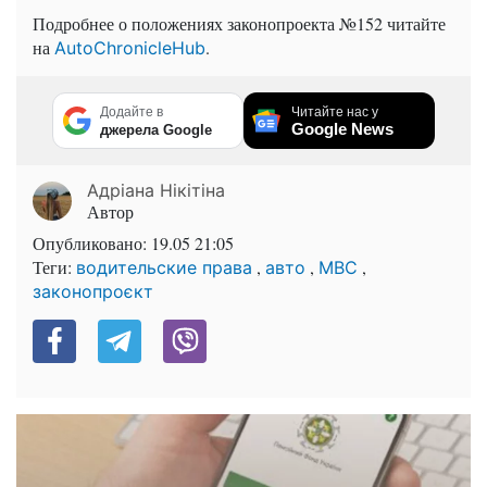
Подробнее о положениях законопроекта №152 читайте
на
.
AutoChronicleHub
Додайте в
Читайте нас у
Google News
джерела Google
Адріана Нікітіна
Автор
Опубликовано:
19.05 21:05
Теги:
,
,
,
водительские права
авто
МВС
законопроєкт