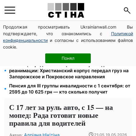
Продолжая просматривать Ukrainianwall.com Вы
172 940 грн защитят жилье от ареста за
подтверждаете, что ознакомились с
Политикой
коммуналку: с октября порог — 432 тысячи
конфиденциальности
и согласны с использованием файлов
Новый знак на центральной улице: водителям
cookie.
грузовиков запретили остановку — штраф до 680
грн
Понял
Мавики, зарядные станции и аппараты для
реанимации: Христианский корпус передал груз на
Запорожское и Покровское направления
Пенсия для III группы инвалидности с 1 сентября: от
2595 до 10 625 грн — кто сколько получит
С 17 лет за руль авто, с 15 — на
мопед: Рада готовит новые
правила для водителей
Автор:
Адріана Нікітіна
21:05 19.05.2026