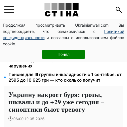
Продолжая просматривать Ukrainianwall.com Вы
120 000 грн на авто: компенсацию для ветеранов
подтверждаете, что ознакомились с
Политикой
хотят распространить на III группу инвалидности
конфиденциальности
и согласны с использованием файлов
Освобожденные из плена бесплатно восстановят
cookie.
водительское удостоверение: условия от МВД
26 000 подписей — Зеленский поручил СНБО
Понял
лишать водителей прав за систематические
нарушения
Пенсия для III группы инвалидности с 1 сентября: от
2595 до 10 625 грн — кто сколько получит
Украину накроет буря: грозы,
шквалы и до +29 уже сегодня –
синоптики бьют тревогу
06:00 19.05.2026