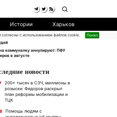
Истории
Харьков
 согласны с использованием файлов cookie.
Понял
тябре: добровольные накопления
удей
 на коммуналку аннулируют: ПФУ
еров в августе
следние новости
200+ тысяч в СЗЧ, миллионы в
7
розыске: Федоров раскрыл
план реформы мобилизации и
ТЦК
Помощь людям с
8
инвалидностью I-II группы: