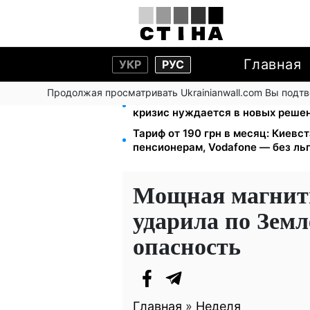
Главная
УКР
РУС
Продолжая просматривать Ukrainianwall.com Вы подт
Директор ДОЗ Киева Татьяна Мо
кризис нуждается в новых реше
Тариф от 190 грн в месяц: Киевста
пенсионерам, Vodafone — без ль
Мощная магнитн
ударила по Земл
опасность
Главная
»
Неделя