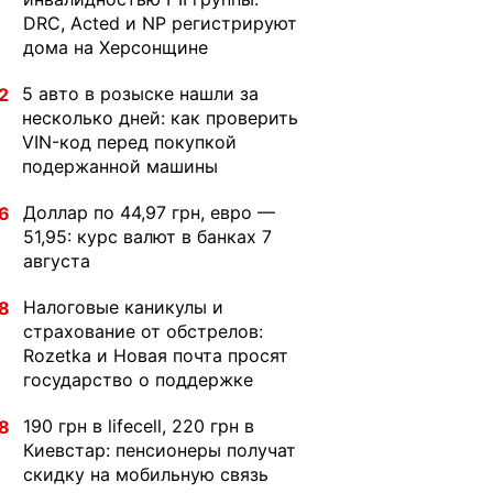
DRC, Acted и NP регистрируют
дома на Херсонщине
5 авто в розыске нашли за
2
несколько дней: как проверить
VIN-код перед покупкой
подержанной машины
Доллар по 44,97 грн, евро —
6
51,95: курс валют в банках 7
августа
Налоговые каникулы и
8
страхование от обстрелов:
Rozetka и Новая почта просят
государство о поддержке
190 грн в lifecell, 220 грн в
8
Киевстар: пенсионеры получат
скидку на мобильную связь