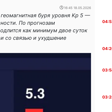
16:45 18.05.2026
геомагнитная буря уровня Kp 5 —
04:5
ности. По прогнозам
одлится как минимум двое суток
и со связью и ухудшение
04:2
03:5
03:2