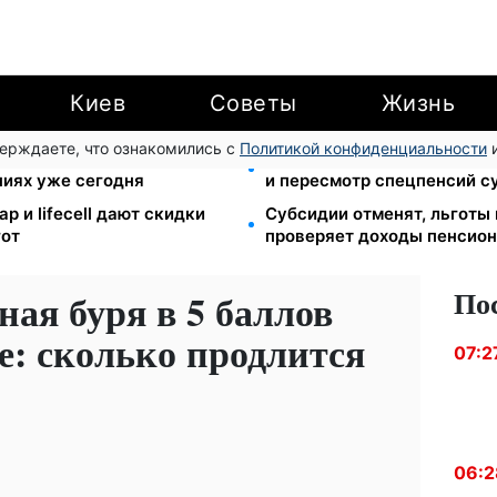
Киев
Советы
Жизнь
верждаете, что ознакомились с
Политикой конфиденциальности
и
степан: Демографический
Пенсионная реформа в сен
ниях уже сегодня
и пересмотр спецпенсий с
р и lifecell дают скидки
Субсидии отменят, льготы
гот
проверяет доходы пенсион
По
ая буря в 5 баллов
е: сколько продлится
07:2
06:2