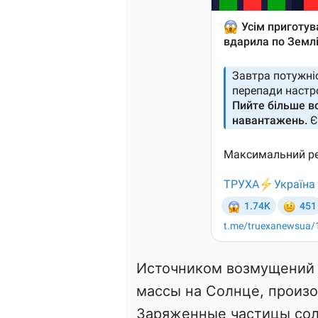
Источником возмущений
массы на Солнце, произ
Заряженные частицы сол