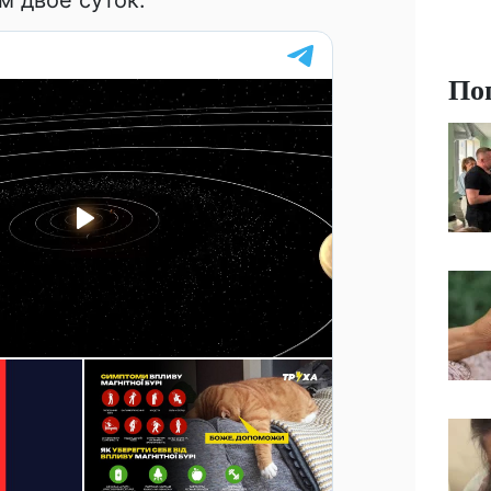
 двое суток.
По