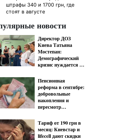
штрафы 340 и 1700 грн, где
стоят в августе
пулярные новости
Директор ДОЗ
Киева Татьяна
Мостепан:
Демографический
кризис нуждается в
новых решениях
уже сегодня
Пенсионная
реформа в сентябре:
добровольные
накопления и
пересмотр
спецпенсий судей
Тариф от 190 грн в
месяц: Киевстар и
lifecell дают скидки