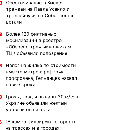
Обесточивание в Киеве:
3
трамваи на Павла Усенко и
троллейбусы на Соборности
встали
Более 120 фиктивных
9
мобилизаций в реестре
«Оберег»: трем чиновникам
ТЦК объявили подозрение
Налог на жильё по стоимости
6
вместо метров: реформа
просрочена, Гетманцев назвал
новые сроки
Грозы, град и шквалы 20 м/с: в
8
Украине объявили желтый
уровень опасности
18 камер фиксируют скорость
6
на трассах и в городах: