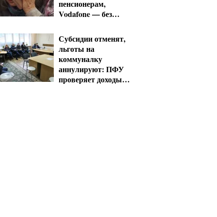
пенсионерам,
Vodafone — без
льгот
Субсидии отменят,
льготы на
коммуналку
аннулируют: ПФУ
проверяет доходы
пенсионеров в
августе