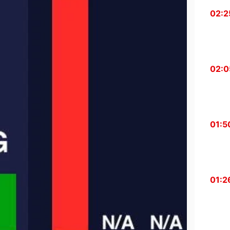
02:2
02:0
01:5
01:2