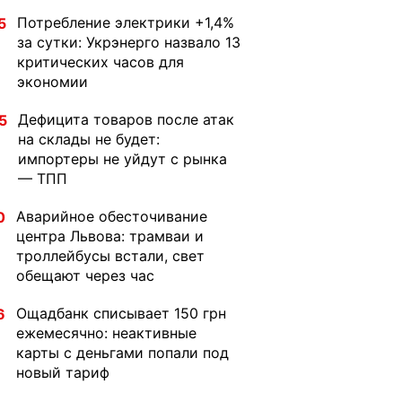
Потребление электрики +1,4%
5
за сутки: Укрэнерго назвало 13
критических часов для
экономии
Дефицита товаров после атак
5
на склады не будет:
импортеры не уйдут с рынка
— ТПП
Аварийное обесточивание
0
центра Львова: трамваи и
троллейбусы встали, свет
обещают через час
Ощадбанк списывает 150 грн
6
ежемесячно: неактивные
карты с деньгами попали под
новый тариф