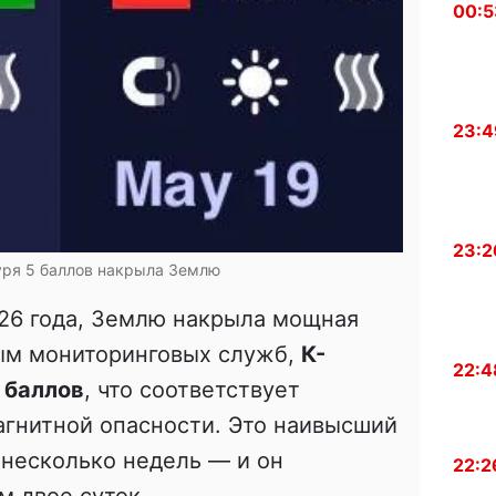
00:5
23:4
23:2
уря 5 баллов накрыла Землю
026 года, Землю накрыла мощная
ным мониторинговых служб,
К-
22:4
 баллов
, что соответствует
агнитной опасности. Это наивысший
 несколько недель — и он
22:2