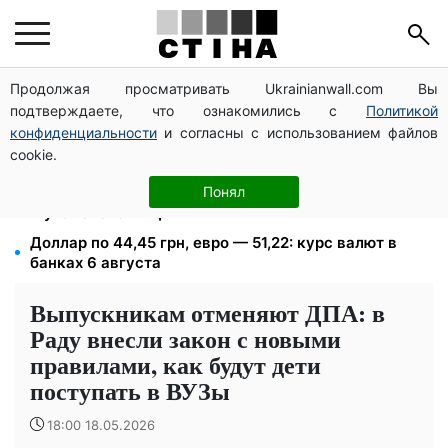
Продолжая просматривать Ukrainianwall.com Вы
Депо Укрпочты уничтожено в Павлограде: двое
подтверждаете, что ознакомились с
Политикой
погибших, доставку пенсий восстановят резервом
конфиденциальности
и согласны с использованием файлов
113 млрд грн задолжали украинцы за коммуналку:
cookie.
830 тысяч производств в реестре должников
1500 списанных, 500 уехали сразу: обыски в
Понял
Мукачевском ТЦК и ВВК
Доллар по 44,45 грн, евро — 51,22: курс валют в
банках 6 августа
Выпускникам отменяют ДПА: в
Раду внесли закон с новыми
правилами, как будут дети
поступать в ВУЗы
18:00 18.05.2026