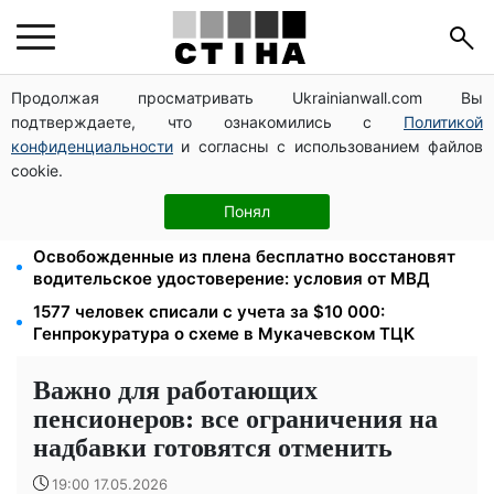
Продолжая просматривать Ukrainianwall.com Вы
Новый знак на центральной улице: водителям
подтверждаете, что ознакомились с
Политикой
грузовиков запретили остановку — штраф до 680
грн
конфиденциальности
и согласны с использованием файлов
cookie.
Мавики, зарядные станции и аппараты для
реанимации: Христианский корпус передал груз на
Понял
Запорожское и Покровское направления
Освобожденные из плена бесплатно восстановят
водительское удостоверение: условия от МВД
1577 человек списали с учета за $10 000:
Генпрокуратура о схеме в Мукачевском ТЦК
Важно для работающих
пенсионеров: все ограничения на
надбавки готовятся отменить
19:00 17.05.2026