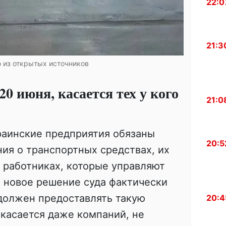
22:0
21:3
о из открытых источников
0 июня, касается тех у кого
21:0
раинские предприятия обязаны
20:5
ния о транспортных средствах, их
 работниках, которые управляют
м новое решение суда фактически
 должен предоставлять такую
20:4
 касается даже компаний, не