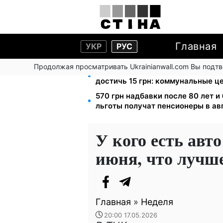
Главная
УКР
РУС
Продолжая просматривать Ukrainianwall.com Вы подт
Тарифы на воду взлетели до 91,2
достичь 15 грн: коммунальные ц
570 грн надбавки после 80 лет и
льготы получат пенсионеры в ав
У кого есть авт
июня, что лучше
Главная
»
Неделя
20:00 17.05.2026