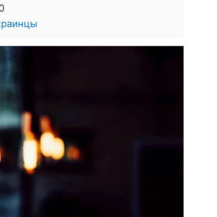
0
краинцы