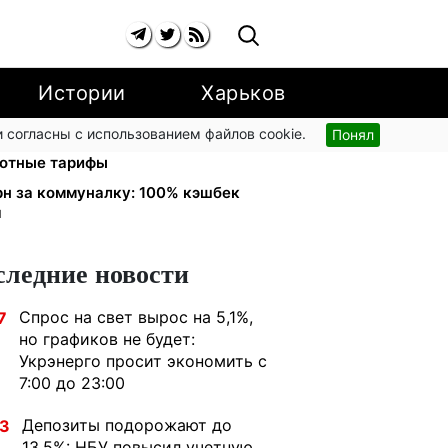
Истории
Харьков
 согласны с использованием файлов cookie.
Понял
подорожают до 2% с сентября:
готные тарифы
рн за коммуналку: 100% кэшбек
я
следние новости
Спрос на свет вырос на 5,1%,
7
но графиков не будет:
Укрэнерго просит экономить с
7:00 до 23:00
Депозиты подорожают до
33
13,5%: НБУ повысил учетную