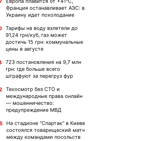
Европа плавится от +41°C,
7
Франция останавливает АЭС: в
Украину идет похолодание
Тарифы на воду взлетели до
0
91,24 грн/куб, газ может
достичь 15 грн: коммунальные
цены в августе
723 постановления на 9,7 млн
8
грн: где больше всего
штрафуют за перегруз фур
Техосмотр без СТО и
2
международные права онлайн
— мошенничество:
предупреждение МВД
На стадионе "Спартак" в Киеве
5
состоялся товарищеский матч
между командами посольств