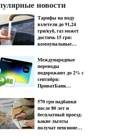
пулярные новости
Тарифы на воду
взлетели до 91,24
грн/куб, газ может
достичь 15 грн:
коммунальные
цены в августе
Международные
переводы
подорожают до 2% с
сентября:
ПриватБанк
завершает льготные
тарифы
570 грн надбавки
после 80 лет и
бесплатный проезд:
какие льготы
получат пенсионеры
в августе