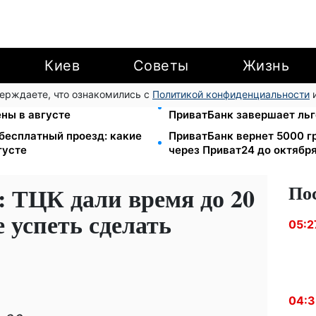
Киев
Советы
Жизнь
верждаете, что ознакомились с
Политикой конфиденциальности
и
4 грн/куб, газ может
Международные переводы 
ены в августе
ПриватБанк завершает ль
 бесплатный проезд: какие
ПриватБанк вернет 5000 г
густе
через Приват24 до октябр
По
о: ТЦК дали время до 20
 успеть сделать
05:2
04: