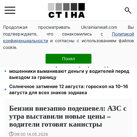
Продолжая просматривать Ukrainianwall.com Вы
Церковный праздник 9 августа: апостол Матфий,
подтверждаете, что ознакомились с
Политикой
три строгих запрета Успенского поста и приметы на
зиму
конфиденциальности
и согласны с использованием файлов
cookie.
Автобус №54 в Киеве восстановил движение по
собственному маршруту: курсируют с задержками
Понял
Фейковые сайты сервисных центров МВД:
мошенники выманивают деньги у водителей перед
выездом за границу
Солнечное затмение 12 августа: гороскоп на 10–16
августа для всех знаков зодиака
Бензин внезапно подешевел: АЗС с
утра выставили новые цены –
водители готовят канистры
09:00 14.05.2026