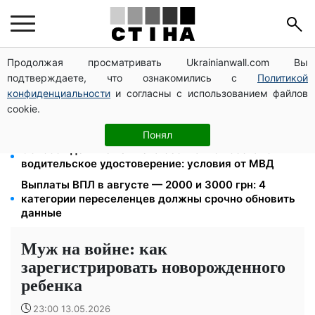
Продолжая просматривать Ukrainianwall.com Вы
125 грн за куб воды: закон №4777 запустил двойное
подтверждаете, что ознакомились с
Политикой
подорожание тарифов в регионах
конфиденциальности
и согласны с использованием файлов
Новый знак на центральной улице: водителям
cookie.
грузовиков запретили остановку — штраф до 680
грн
Понял
Освобожденные из плена бесплатно восстановят
водительское удостоверение: условия от МВД
Выплаты ВПЛ в августе — 2000 и 3000 грн: 4
категории переселенцев должны срочно обновить
данные
Муж на войне: как
зарегистрировать новорожденного
ребенка
23:00 13.05.2026