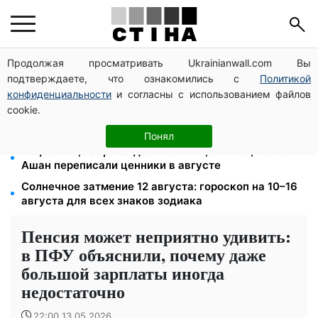
Продолжая просматривать Ukrainianwall.com Вы
Бензин от 77,90 грн, дизель до 97,90: цены на
подтверждаете, что ознакомились с
Политикой
топливо на АЗС 8 августа не изменились
конфиденциальности
и согласны с использованием файлов
Фейковые сайты сервисных центров МВД:
cookie.
мошенники выманивают деньги у водителей перед
выездом за границу
Понял
Яйца от 19,90 грн за десяток: АТБ, Сильпо, Varus и
Ашан переписали ценники в августе
Солнечное затмение 12 августа: гороскоп на 10–16
августа для всех знаков зодиака
Пенсия может неприятно удивить:
в ПФУ объяснили, почему даже
большой зарплаты иногда
недостаточно
22:00 13.05.2026