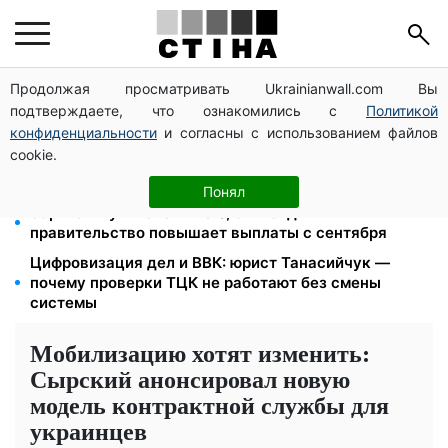
Продолжая просматривать Ukrainianwall.com Вы
26 000 подписей — Зеленский поручил СНБО
подтверждаете, что ознакомились с
Политикой
лишать водителей прав за систематические
нарушения
конфиденциальности
и согласны с использованием файлов
cookie.
Пенсия для III группы инвалидности с 1 сентября: от
2595 до 10 625 грн — кто сколько получит
Понял
Зарплаты учителей +20%, стипендии ×2:
правительство повышает выплаты с сентября
Цифровизация дел и ВВК: юрист Танасийчук —
почему проверки ТЦК не работают без смены
системы
Мобилизацию хотят изменить:
Сырский анонсировал новую
модель контрактной службы для
украинцев