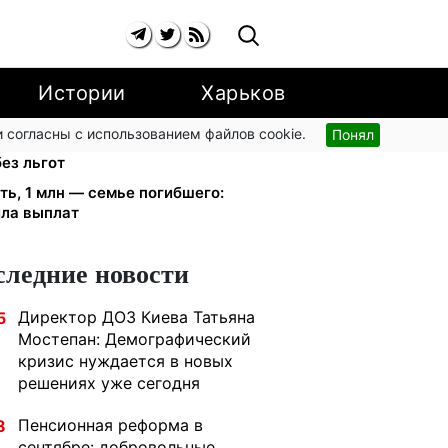
Истории
Харьков
 согласны с использованием файлов cookie.
Понял
иевстар и lifecell дают скидки
ез льгот
ть, 1 млн — семье погибшего:
ила выплат
следние новости
Директор ДОЗ Киева Татьяна
5
Мостепан: Демографический
кризис нуждается в новых
решениях уже сегодня
Пенсионная реформа в
8
сентябре: добровольные