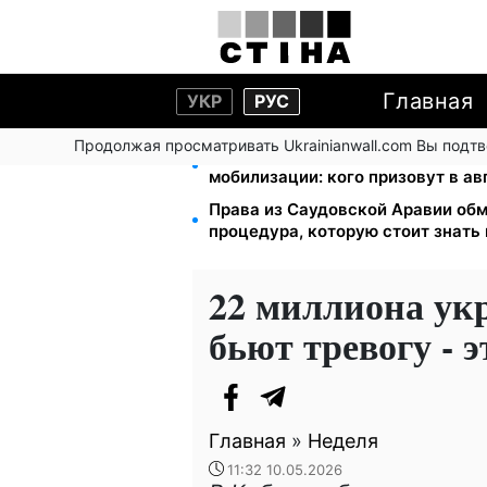
Главная
УКР
РУС
Продолжая просматривать Ukrainianwall.com Вы подт
Студенты-заочники и вечерники 
мобилизации: кого призовут в ав
Права из Саудовской Аравии обм
процедура, которую стоит знать
22 миллиона ук
бьют тревогу - 
Главная
»
Неделя
11:32 10.05.2026