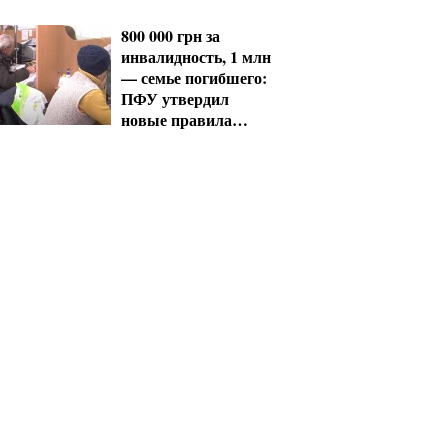
стоит знать
водителям
800 000 грн за
инвалидность, 1 млн
— семье погибшего:
ПФУ утвердил
новые правила
выплат