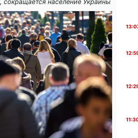
, сокращается население Украины
13:0
12:5
12:2
11:3