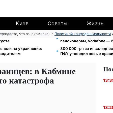
Киев
Советы
Жизнь
верждаете, что ознакомились с
Политикой конфиденциальности
и
теряют отсрочку от
Тариф от 190 грн в месяц: К
густе
пенсионерам, Vodafone — б
еняли на украинские:
800 000 грн за инвалиднос
 водителям
ПФУ утвердил новые прав
По
раинцев: в Кабмине
это катастрофа
13:3
13:2