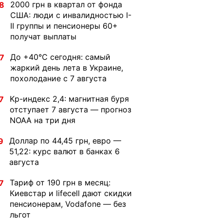
2000 грн в квартал от фонда
8
США: люди с инвалидностью I-
II группы и пенсионеры 60+
получат выплаты
До +40°С сегодня: самый
7
жаркий день лета в Украине,
похолодание с 7 августа
Kp-индекс 2,4: магнитная буря
7
отступает 7 августа — прогноз
NOAA на три дня
Доллар по 44,45 грн, евро —
9
51,22: курс валют в банках 6
августа
Тариф от 190 грн в месяц:
7
Киевстар и lifecell дают скидки
пенсионерам, Vodafone — без
льгот