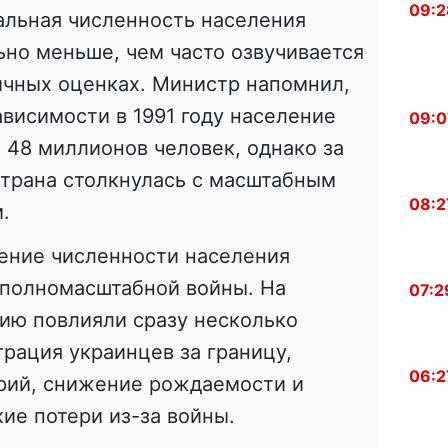
09:2
альная численность населения
ьно меньше, чем часто озвучивается
ичных оценках. Министр напомнил,
ависимости в 1991 году население
09:0
 48 миллионов человек, однако за
страна столкнулась с масштабным
08:2
.
ение численности населения
 полномасштабной войны. На
07:2
ию повлияли сразу несколько
рация украинцев за границу,
06:2
орий, снижение рождаемости и
ие потери из-за войны.