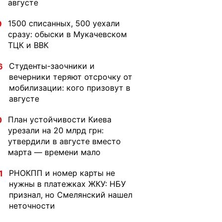
августе
1500 списанных, 500 уехали
9
сразу: обыски в Мукачевском
ТЦК и ВВК
Студенты-заочники и
6
вечерники теряют отсрочку от
мобилизации: кого призовут в
августе
План устойчивости Киева
0
урезали на 20 млрд грн:
утвердили в августе вместо
марта — времени мало
РНОКПП и номер карты не
1
нужны в платежках ЖКУ: НБУ
признал, но Смелянский нашел
неточности