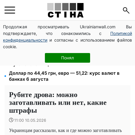
Продолжая просматривать Ukrainianwall.com Вы
Депо Укрпочты уничтожено в Павлограде: двое
подтверждаете, что ознакомились с
Политикой
погибших, доставку пенсий восстановят резервом
конфиденциальности
и согласны с использованием файлов
113 млрд грн задолжали украинцы за коммуналку:
cookie.
830 тысяч производств в реестре должников
1500 списанных, 500 уехали сразу: обыски в
Понял
Мукачевском ТЦК и ВВК
Доллар по 44,45 грн, евро — 51,22: курс валют в
банках 6 августа
Рубите дрова: можно
заготавливать или нет, какие
штрафы
11:00 10.05.2026
Украинцам рассказали, как и где можно заготавливать