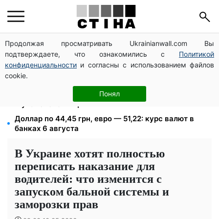
Продолжая просматривать Ukrainianwall.com Вы
Депо Укрпочты уничтожено в Павлограде: двое
подтверждаете, что ознакомились с
Политикой
погибших, доставку пенсий восстановят резервом
конфиденциальности
и согласны с использованием файлов
113 млрд грн задолжали украинцы за коммуналку:
cookie.
830 тысяч производств в реестре должников
1500 списанных, 500 уехали сразу: обыски в
Понял
Мукачевском ТЦК и ВВК
Доллар по 44,45 грн, евро — 51,22: курс валют в
банках 6 августа
В Украине хотят полностью
переписать наказание для
водителей: что изменится с
запуском бальной системы и
заморозки прав