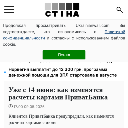
Продолжая просматривать Ukrainianwall.com Вы
Пенсионная реформа в сентябре: добровольные
подтверждаете, что ознакомились с
Политикой
накопления и пересмотр спецпенсий судей
конфиденциальности
и согласны с использованием файлов
Тариф от 190 грн в месяц: Киевстар и lifecell дают
cookie.
скидки пенсионерам, Vodafone — без льгот
Зарплата 30 000 грн — пенсия 11 500 грн: ПФУ
Понял
объяснил, как рассчитать выплаты в 2026 году
Норвегия выплатит до 12 300 грн: программа
денежной помощи для ВПЛ стартовала в августе
Уже с 14 июня: как изменятся
расчеты картами ПриватБанка
17:00 09.05.2026
Клиентов ПриватБанка предупредили, как изменятся
расчеты картами с июня