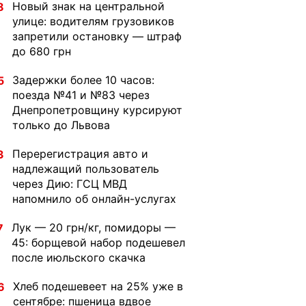
Новый знак на центральной
8
улице: водителям грузовиков
запретили остановку — штраф
до 680 грн
Задержки более 10 часов:
5
поезда №41 и №83 через
Днепропетровщину курсируют
только до Львова
Перерегистрация авто и
3
надлежащий пользователь
через Дию: ГСЦ МВД
напомнило об онлайн-услугах
Лук — 20 грн/кг, помидоры —
7
45: борщевой набор подешевел
после июльского скачка
Хлеб подешевеет на 25% уже в
6
сентябре: пшеница вдвое