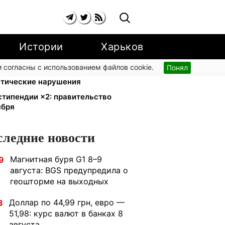
Истории
Харьков
 согласны с использованием файлов cookie.
Понял
ский поручил СНБО лишать
атические нарушения
стипендии ×2: правительство
ября
следние новости
Магнитная буря G1 8–9
9
августа: BGS предупредила о
геошторме на выходных
Доллар по 44,99 грн, евро —
3
51,98: курс валют в банках 8
августа