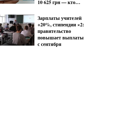
10 625 грн — кто
сколько получит
Зарплаты учителей
+20%, стипендии ×2:
правительство
повышает выплаты
с сентября