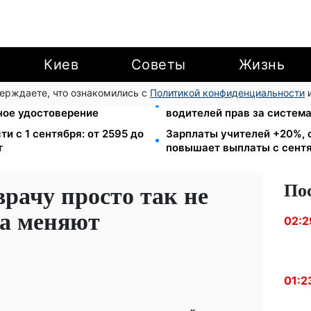
Киев
Советы
Жизнь
верждаете, что ознакомились с
Политикой конфиденциальности
и
в громаду: обмен прав,
26 000 подписей — Зелен
ное удостоверение
водителей прав за систем
ти с 1 сентября: от 2595 до
Зарплаты учителей +20%, 
т
повышает выплаты с сент
По
врачу просто так не
ла меняют
02:2
01:2