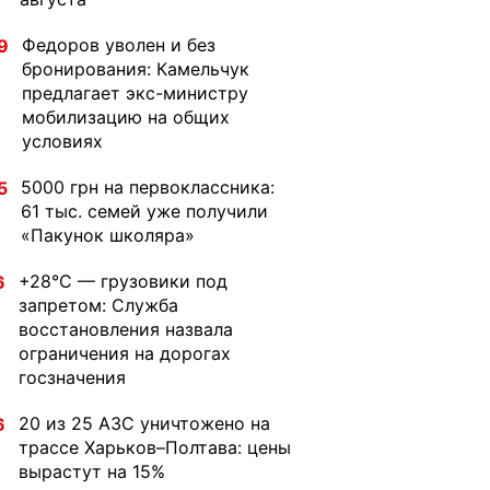
Федоров уволен и без
9
бронирования: Камельчук
предлагает экс-министру
мобилизацию на общих
условиях
5000 грн на первоклассника:
5
61 тыс. семей уже получили
«Пакунок школяра»
+28°C — грузовики под
6
запретом: Служба
восстановления назвала
ограничения на дорогах
госзначения
20 из 25 АЗС уничтожено на
6
трассе Харьков–Полтава: цены
вырастут на 15%