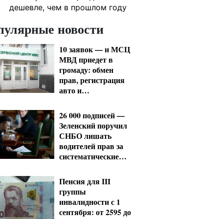
дешевле, чем в прошлом году
пулярные новости
10 заявок — и МСЦ
МВД приедет в
громаду: обмен
прав, регистрация
авто и
международное
удостоверение
26 000 подписей —
Зеленский поручил
СНБО лишать
водителей прав за
систематические
нарушения
Пенсия для III
группы
инвалидности с 1
сентября: от 2595 до