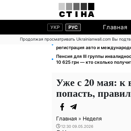
Главная
УКР
РУС
Продолжая просматривать Ukrainianwall.com Вы подт
10 заявок — и МСЦ МВД приедет 
регистрация авто и международ
Пенсия для III группы инвалиднос
10 625 грн — кто сколько получи
Уже с 20 мая: к 
попасть, прави
Главная
»
Неделя
12:30 09.05.2026