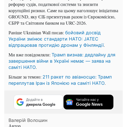
реформу судів, податкової системи та знизити
корупційні ризики. Саме на цьому наголошує ініціатива
GROUND, яку ЄІБ презентував разом із Єврокомісією,
ЄБРР та Світовим банком на URC-2026.
Раніше Ukrainian Wall писав:
бойовий досвід
України змінює стандарти НАТО: JATEC
.
відпрацював протидію дронам у Фінляндії
Ми вже повідомляли:
Трамп визнав: дедлайну для
завершення війни в Україні немає — заява на
.
саміті НАТО
Більше за темою:
211 ракет по авіаносцю: Трамп
.
переплутав Іран із Японією на саміті НАТО
Додайте в
Читайте нас у
Google News
джерела Google
Валерій Волошин
Автор