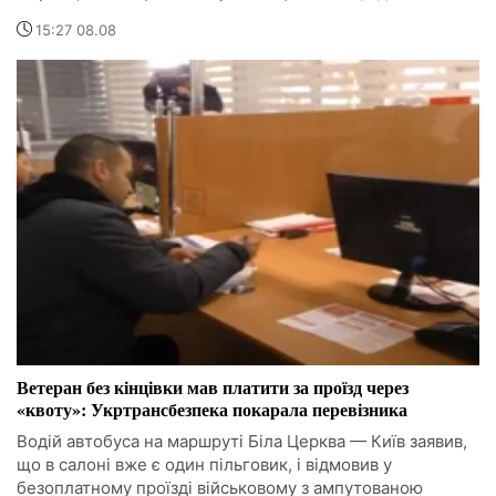
15:27 08.08
Ветеран без кінцівки мав платити за проїзд через
«квоту»: Укртрансбезпека покарала перевізника
Водій автобуса на маршруті Біла Церква — Київ заявив,
що в салоні вже є один пільговик, і відмовив у
безоплатному проїзді військовому з ампутованою