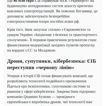
86 млн євро
Ще
ЄІБ спрямував НЕК «Укренерго» на
будівництво антидронових систем захисту критично
важливих електропідстанцій. Як пояснив Негаммер, це
допомагає забезпечувати безперебійне
електропостачання попри постійні атаки рф.
Крім того, банк запускає спільно з Єврокомісією та
урядом України «Ініціативу з безпеки та транспортного
сполучення». Її першим практичним результатом стане
фінансування модернізації західних пунктів пропуску
на кордоні з ЄС та Молдовою.
Дрони, супутники, кібербезпека: ЄІБ
переступив «червону лінію»
Уперше в історії ЄІБ почав фінансувати компанії, що
розробляють технології подвійного призначення.
Йдеться про безпілотники, супутникові системи та
рішення у сфері кібербезпеки. Зокрема банк підтримує
компанію Quantum Systems — провідного
європейського виробника дронів, чиї технології вже