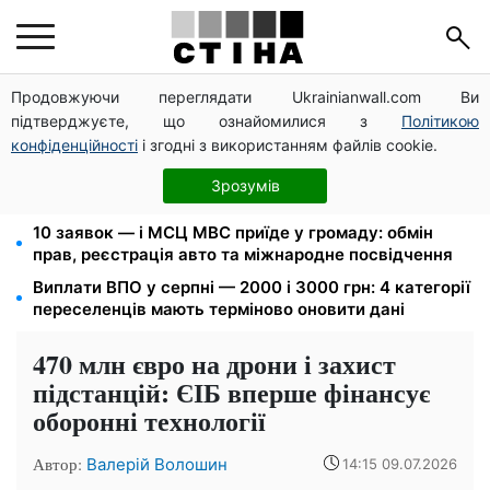
Продовжуючи переглядати Ukrainianwall.com Ви
Пенсія по інвалідності III групи з вересня: від 2595
підтверджуєте, що ознайомилися з
Політикою
до 10 625 грн — хто скільки отримає
конфіденційності
і згодні з використанням файлів cookie.
Федоров звільнений і без бронювання: Камельчук
пропонує ексміністру мобілізацію на загальних
Зрозумів
умовах
10 заявок — і МСЦ МВС приїде у громаду: обмін
прав, реєстрація авто та міжнародне посвідчення
Виплати ВПО у серпні — 2000 і 3000 грн: 4 категорії
переселенців мають терміново оновити дані
470 млн євро на дрони і захист
підстанцій: ЄІБ вперше фінансує
оборонні технології
Автор:
Валерій Волошин
14:15 09.07.2026