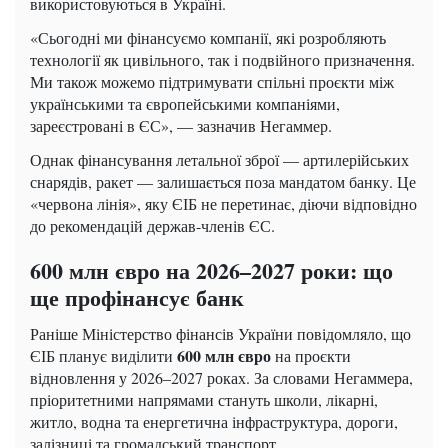
використовуються в Україні.
«Сьогодні ми фінансуємо компанії, які розробляють
технології як цивільного, так і подвійного призначення.
Ми також можемо підтримувати спільні проєкти між
українськими та європейськими компаніями,
зареєстровані в ЄС», — зазначив Негаммер.
Однак фінансування летальної зброї — артилерійських
снарядів, ракет — залишається поза мандатом банку. Це
«червона лінія», яку ЄІБ не перетинає, діючи відповідно
до рекомендацій держав-членів ЄС.
600 млн євро на 2026–2027 роки: що
ще профінансує банк
Раніше Міністерство фінансів України повідомляло, що
600 млн євро
ЄІБ планує виділити
на проєкти
відновлення у 2026–2027 роках. За словами Негаммера,
пріоритетними напрямами стануть школи, лікарні,
житло, водна та енергетична інфраструктура, дороги,
залізниці та громадський транспорт.