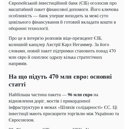
Європейський інвестиційний банк (ЄІБ) оголосив про
масштабний пакет фінансової допомоги. Його ключова
особливість — банк уперше виходить за межі суто
цивільного фінансування й готовий вкладати кошти в
оборонні технології.
Про це в інтерв'ю розповів віце-президент ЄІБ,
колишній канцлер Австрії Карл Негаммер. За його
словами, новий пакет підтримки становить понад 470
млн євро й охоплює одразу кілька стратегічних
напрямів.
На що підуть 470 млн євро: основні
статті
96 млн євро
Найбільша частина пакета —
на
відновлення доріг, мостів і прикордонної
інфраструктури в межах «Шляхів солідарності» ЄС. Ці
інвестиції мають прискорити торгівлю між Україною та
Євросоюзом.