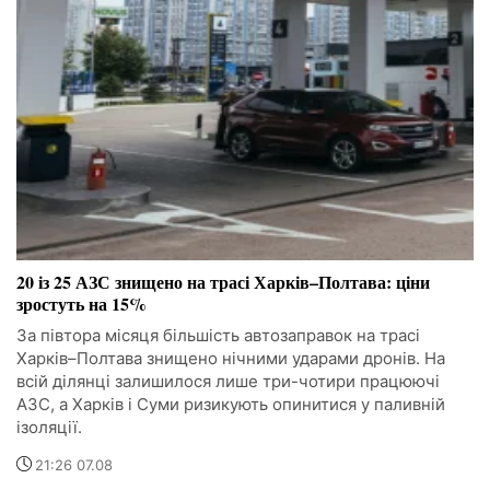
20 із 25 АЗС знищено на трасі Харків–Полтава: ціни
зростуть на 15%
За півтора місяця більшість автозаправок на трасі
Харків–Полтава знищено нічними ударами дронів. На
всій ділянці залишилося лише три-чотири працюючі
АЗС, а Харків і Суми ризикують опинитися у паливній
ізоляції.
21:26 07.08