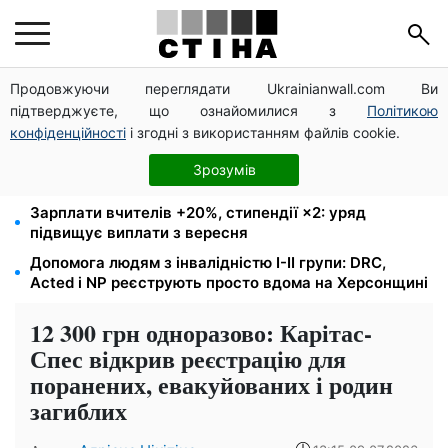
Продовжуючи переглядати Ukrainianwall.com Ви
Федоров звільнений і без бронювання: Камельчук
підтверджуєте, що ознайомилися з
Політикою
пропонує ексміністру мобілізацію на загальних
умовах
конфіденційності
і згодні з використанням файлів cookie.
Виплати ВПО у серпні — 2000 і 3000 грн: 4 категорії
Зрозумів
переселенців мають терміново оновити дані
Зарплати вчителів +20%, стипендії ×2: уряд
підвищує виплати з вересня
Допомога людям з інвалідністю I-II групи: DRC,
Acted і NP реєструють просто вдома на Херсонщині
12 300 грн одноразово: Карітас-
Спес відкрив реєстрацію для
поранених, евакуйованих і родин
загиблих