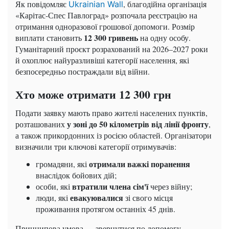
Як повідомляє
, благодійна організація
Ukrainian Wall
«Карітас-Спес Павлоград» розпочала реєстрацію на
отримання одноразової грошової допомоги. Розмір
12 300 гривень
виплати становить
на одну особу.
Гуманітарний проєкт розрахований на 2026–2027 роки
й охоплює найуразливіші категорії населення, які
безпосередньо постраждали від війни.
Хто може отримати 12 300 грн
Подати заявку мають право жителі населених пунктів,
у зоні до 50 кілометрів від лінії фронту
розташованих
,
а також прикордонних із росією областей. Організатори
визначили три ключові категорії отримувачів:
отримали важкі поранення
громадяни, які
внаслідок бойових дій;
втратили члена сім'ї
особи, які
через війну;
евакуювалися
люди, які
зі свого місця
проживання протягом останніх 45 днів.
Принципова умова — звернутися по допомогу