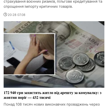
страхування воєнних ризиків, пільгове кредитування та
спрощення імпорту критичних товарів.
20:28 07.08
172 940 грн захистять житло від арешту за комуналку: з
жовтня поріг — 432 тисячі
Понад 108 тисяч нових виконавчих проваджень через