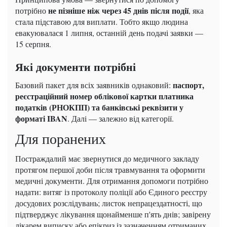
не пізніше ніж через 45 днів після події
потрібно
, яка
стала підставою для виплати. Тобто якщо людина
евакуювалася 1 липня, останній день подачі заявки —
15 серпня.
Які документи потрібні
паспорт,
Базовий пакет для всіх заявників однаковий:
реєстраційний номер облікової картки платника
податків (РНОКПП) та банківські реквізити у
форматі IBAN
. Далі — залежно від категорії.
Для поранених
Постраждалий має звернутися до медичного закладу
протягом першої доби після травмування та оформити
медичні документи. Для отримання допомоги потрібно
надати: витяг із протоколу поліції або Єдиного реєстру
досудових розслідувань; листок непрацездатності, що
підтверджує лікування щонайменше п'ять днів; завірену
лікарем виписку або епікриз із зазначенням отриманих