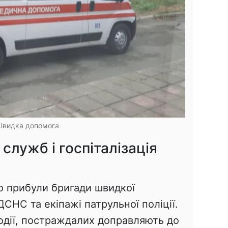
Швидка допомога
служб і госпіталізація
о прибули бригади швидкої
СНС та екіпажі патрульної поліції.
одії, постраждалих доправляють до