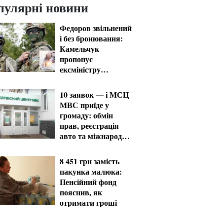
пулярні новини
Федоров звільнений
і без бронювання:
Камельчук
пропонує
ексміністру
мобілізацію на
загальних умовах
10 заявок — і МСЦ
МВС приїде у
громаду: обмін
прав, реєстрація
авто та міжнародне
посвідчення
8 451 грн замість
пакунка малюка:
Пенсійний фонд
пояснив, як
отримати гроші