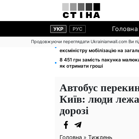
Головна
УКР
РУС
Продовжуючи переглядати Ukrainianwall.com Ви 
Федоров звільнений і без броню
ексміністру мобілізацію на зага
8 451 грн замість пакунка малюк
як отримати гроші
Автобус перекин
Київ: люди лежа
дорозі
Головна
»
Тиждень