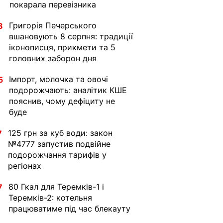
покарала перевізника
Григорія Печерського
8
вшановують 8 серпня: традиції
іконописця, прикмети та 5
головних заборон дня
Імпорт, молочка та овочі
5
подорожчають: аналітик КШЕ
пояснив, чому дефіциту не
буде
125 грн за куб води: закон
7
№4777 запустив подвійне
подорожчання тарифів у
регіонах
80 Гкал для Теремків-1 і
7
Теремків-2: котельня
працюватиме під час блекауту