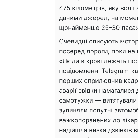
475 кілометрів, яку водії
даними джерел, на момен
щонайменше 25–30 пасажи
Очевидці описують мотор
посеред дороги, поки на
«Люди в крові лежать по
повідомленні Telegram-ка
перших оприлюднив кадри
аварії свідки намагалис
самотужки — витягували 
зупиняли попутні автомо
важкопоранених до лікар
надійшла низка дзвінків в