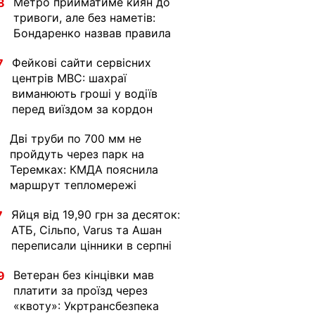
Метро прийматиме киян до
8
тривоги, але без наметів:
Бондаренко назвав правила
Фейкові сайти сервісних
7
центрів МВС: шахраї
виманюють гроші у водіїв
перед виїздом за кордон
Дві труби по 700 мм не
1
пройдуть через парк на
Теремках: КМДА пояснила
маршрут тепломережі
Яйця від 19,90 грн за десяток:
7
АТБ, Сільпо, Varus та Ашан
переписали цінники в серпні
Ветеран без кінцівки мав
9
платити за проїзд через
«квоту»: Укртрансбезпека