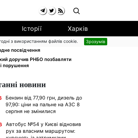
Історії
Харків
згодні з використанням файлів cookie.
Зрозумів
їде у громаду: обмін прав,
одне посвідчення
ький доручив РНБО позбавляти
ні порушення
танні новини
Бензин від 77,90 грн, дизель до
6
97,90: ціни на пальне на АЗС 8
серпня не змінилися
Автобус №54 у Києві відновив
6
рух за власним маршрутом:
курсують із затримками