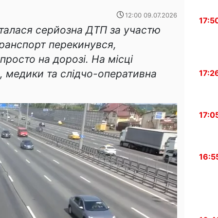
12:00 09.07.2026
17:5
сталася серйозна ДТП за участю
транспорт перекинувся,
росто на дорозі. На місці
 медики та слідчо-оперативна
17:2
17:0
16:5