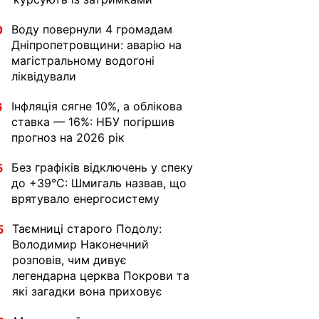
Воду повернули 4 громадам
0
Дніпропетровщини: аварію на
магістральному водогоні
ліквідували
Інфляція сягне 10%, а облікова
6
ставка — 16%: НБУ погіршив
прогноз на 2026 рік
Без графіків відключень у спеку
5
до +39°C: Шмигаль назвав, що
врятувало енергосистему
Таємниці старого Подолу:
5
Володимир Наконечний
розповів, чим дивує
легендарна церква Покрови та
які загадки вона приховує