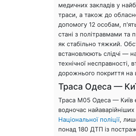
медичних закладів у най
траси, а також до обласн
допомогу 12 особам, п'ят
стані з політравмами та 
як стабільно тяжкий. Об
встановлюють слідчі — на
технічної несправності, 
дорожнього покриття на ц
Траса Одеса — Киї
Траса М05 Одеса — Київ 
водночас найаварійніших 
Національної поліції
, лиш
понад 180 ДТП із постраж