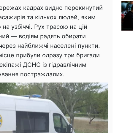
ережах кадрах видно перекинутий
пасажирів та кількох людей, яким
на узбіччі. Рух трасою на цій
ений — водіям радять обирати
через найближчі населені пункти.
місце прибули одразу три бригади
екіпажі ДСНС із гідравлічним
ування постраждалих.