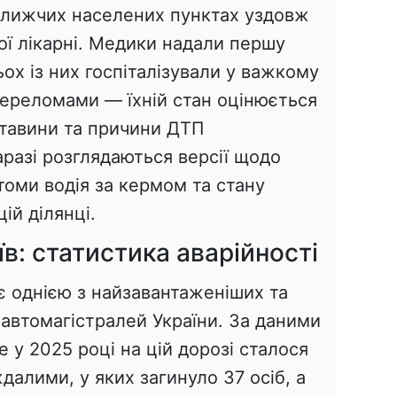
ближчих населених пунктах уздовж
ої лікарні. Медики надали першу
ьох із них госпіталізували у важкому
переломами — їхній стан оцінюється
ставини та причини ДТП
разі розглядаються версії щодо
втоми водія за кермом та стану
ій ділянці.
в: статистика аварійності
є однією з найзавантаженіших та
автомагістралей України. За даними
е у 2025 році на цій дорозі сталося
далими, у яких загинуло 37 осіб, а