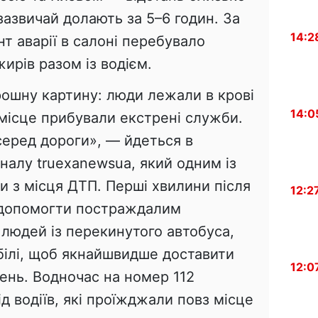
 зазвичай долають за 5–6 годин. За
14:2
т аварії в салоні перебувало
рів разом із водієм.
ошну картину: люди лежали в крові
14:0
 місце прибували екстрені служби.
серед дороги», — йдеться в
налу truexanewsua, який одним із
 з місця ДТП. Перші хвилини після
12:2
я допомогти постраждалим
людей із перекинутого автобуса,
білі, щоб якнайшвидше доставити
12:0
ень. Водночас на номер 112
ід водіїв, які проїжджали повз місце