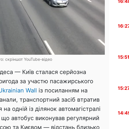
16:4
16:2
15:5
о: скріншот YouTube-відео
Одеса — Київ сталася серйозна
ригода за участю пасажирського
15:2
Ukrainian Wall
із посиланням на
канали, транспортний засіб втратив
 на одній із ділянок автомагістралі
14:4
 що автобус виконував регулярний
сою та Києвом — відстань близько