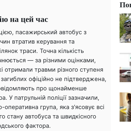
По
ію на цей час
ією, пасажирський автобус з
чин втратив керування та
ілянок траси. Точна кількість
чнюється — за різними оцінками,
які отримали травми різного ступеня
 загиблих офіційно не підтверджена,
повідомляють про щонайменше
а. У патрульній поліції зазначили,
-оперативна група, яка з'ясовує всі
го стану автобуса та швидкісного
дського фактора.