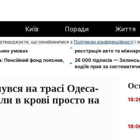
Київ
Поради
Життя
підтверджуєте, що ознайомилися з
Політикою конфіденційності
і 
вання: Камельчук пропонує
10 заявок — і МСЦ МВС при
льних умовах
реєстрація авто та міжнар
а: Пенсійний фонд пояснив,
26 000 підписів — Зеленс
водіїв прав за систематич
Ос
увся на трасі Одеса-
ли в крові просто на
18:2
18:0