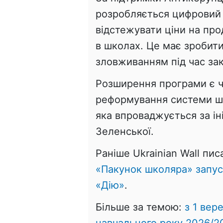
розробляється цифровий 
відстежувати ціни на про
в школах. Це має зробит
зловживанням під час зак
Розширення програми є ча
реформування системи шк
яка впроваджується за ін
Зеленської.
Раніше Ukrainian Wall пис
«Пакунок школяра» запус
«Дію»
.
Більше за темою:
з 1 вер
навчального року 2026/20