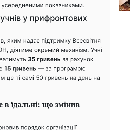
за усередненими показниками.
учнів у прифронтових
в, яким надає підтримку Всесвітня
Н, діятиме окремий механізм. Учні
уватимуть
35 гривень
за рахунок
ще
15 гривень
— за програмою
 це ті самі 50 гривень на день на
 в їдальні: що змінив
новив порядок організації