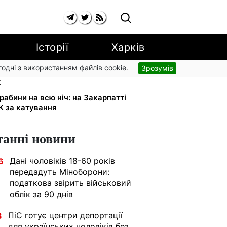
Історії
Харків
згодні з використанням файлів cookie.
Зрозумів
и одразу: обшуки у
К
абини на всю ніч: на Закарпатті
К за катування
танні новини
Дані чоловіків 18-60 років
6
передадуть Міноборони:
податкова звірить військовий
облік за 90 днів
ПіС готує центри депортації
3
для українських чоловіків без