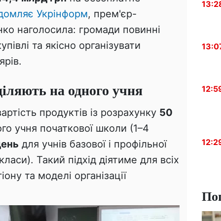
13:2
домляє Укрінформ
, прем'єр-
нко наголосила: громади повинні
упівлі та якісно організувати
13:0
ярів.
іляють на одного учня
12:5
артість продуктів із розрахунку
50
го учня початкової школи (1–4
12:2
день
для учнів базової і профільної
класи). Такий підхід діятиме для всіх
ону та моделі організації
По