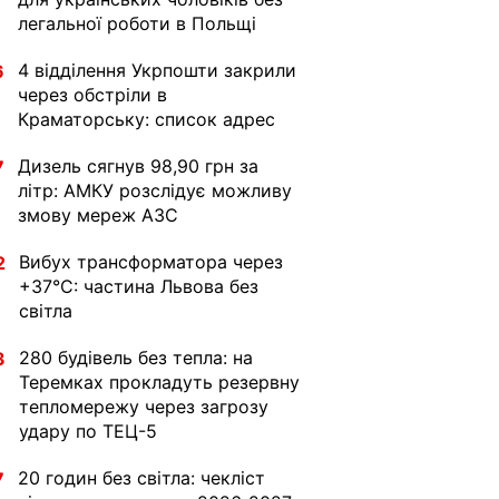
легальної роботи в Польщі
4 відділення Укрпошти закрили
6
через обстріли в
Краматорську: список адрес
Дизель сягнув 98,90 грн за
7
літр: АМКУ розслідує можливу
змову мереж АЗС
Вибух трансформатора через
2
+37°C: частина Львова без
світла
280 будівель без тепла: на
3
Теремках прокладуть резервну
тепломережу через загрозу
удару по ТЕЦ-5
20 годин без світла: чекліст
7