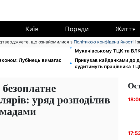
Київ
Поради
Життя
підтверджуєте, що ознайомилися з
Політикою конфіденційності
і 
EF роздає допомогу в
1500 списаних, 500 виїхал
Мукачівському ТЦК та ВЛ
законом: Лубінець вимагає
Прикував кайданками до др
судитимуть працівника ТЦ
Ос
а безоплатне
ярів: уряд розподілив
18:0
омадами
17:5