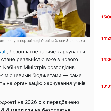
15:0
14:2
am-аккаунт першої леді України Олени Зеленської
all
, безоплатне гаряче харчування
и стане реальністю вже з нового
14:0
я Кабінет Міністрів розподілив
між місцевими бюджетами — саме
ь на організацію харчування учнів
13:3
джеті на 2026 рік передбачено
14,4 млрд грн
на безоплатне