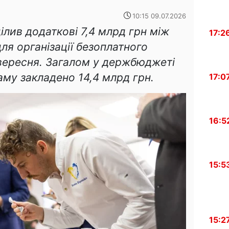
10:15 09.07.2026
ділив додаткові 7,4 млрд грн між
17:2
я організації безоплатного
 вересня. Загалом у держбюджеті
аму закладено 14,4 млрд грн.
17:0
16:5
15:5
15:2