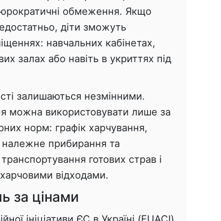
бюрократичні обмеження. Якщо
недостатньо, діти зможуть
іщеннях: навчальних кабінетах,
их залах або навіть в укриттях під
ості залишаються незмінними.
ня можна використовувати лише за
рних норм: графік харчування,
 належне прибирання та
транспортування готових страв і
харчовими відходами.
ь за цінами
ної ініціативи ЄС в Україні (EUACI)