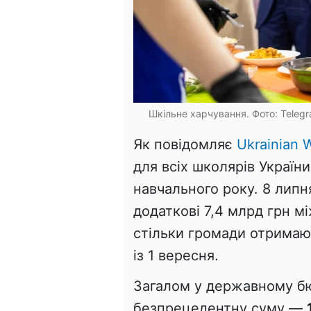
Шкільне харчування. Фото: Telegr
Як повідомляє
Ukrainian W
для всіх школярів Україн
навчального року. 8 липн
додаткові 7,4 млрд грн 
стільки громади отримают
із 1 вересня.
Загалом у державному бю
безпрецедентну суму —