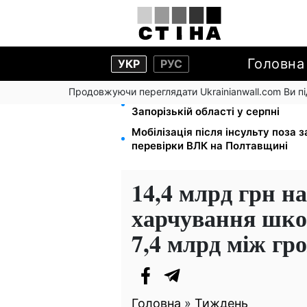
Головна
УКР
РУС
Продовжуючи переглядати Ukrainianwall.com Ви 
1-2 набори гігієни на сім'ю: UNIC
Запорізькій області у серпні
Мобілізація після інсульту поза 
перевірки ВЛК на Полтавщині
14,4 млрд грн н
харчування школ
7,4 млрд між гр
Головна
»
Тиждень