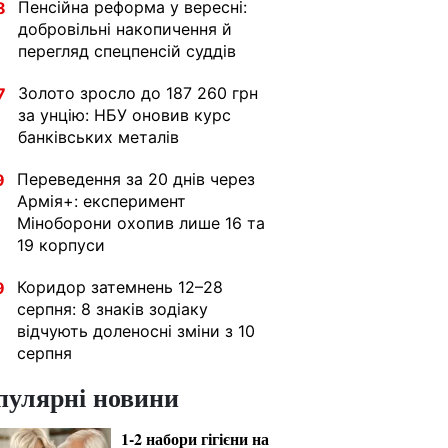
Пенсійна реформа у вересні:
8
добровільні накопичення й
перегляд спецпенсій суддів
Золото зросло до 187 260 грн
7
за унцію: НБУ оновив курс
банківських металів
Переведення за 20 днів через
9
Армія+: експеримент
Міноборони охопив лише 16 та
19 корпуси
Коридор затемнень 12–28
9
серпня: 8 знаків зодіаку
відчують доленосні зміни з 10
серпня
пулярні новини
1-2 набори гігієни на