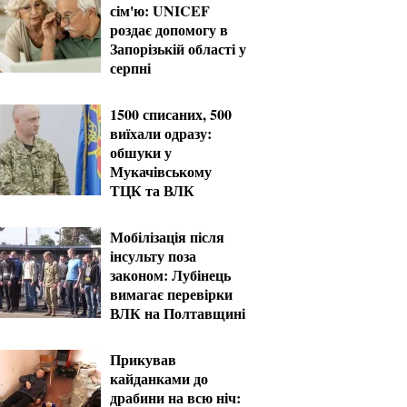
сім'ю: UNICEF
роздає допомогу в
Запорізькій області у
серпні
1500 списаних, 500
виїхали одразу:
обшуки у
Мукачівському
ТЦК та ВЛК
Мобілізація після
інсульту поза
законом: Лубінець
вимагає перевірки
ВЛК на Полтавщині
Прикував
кайданками до
драбини на всю ніч: