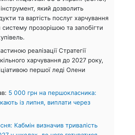
інструмент, який дозволить
дукти та вартість послуг харчування
и систему прозорішою та запобігти
упівель.
стиною реалізації Стратегії
ільного харчування до 2027 року,
іціативою першої леді Олени
ав:
5 000 грн на першокласника:
кають із липня, виплати через
есня: Кабмін визначив тривалість
27 у школах, до чого готуватися
.