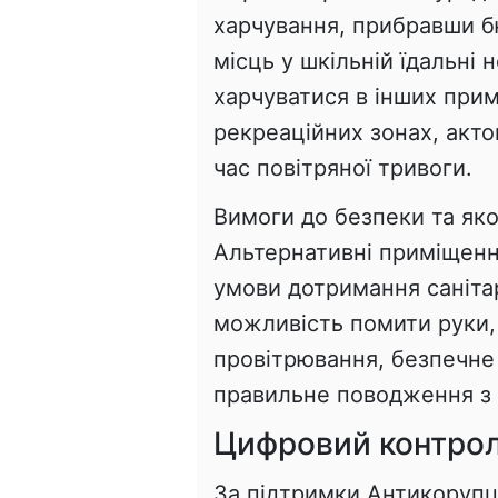
харчування, прибравши 
місць у шкільній їдальні 
харчуватися в інших прим
рекреаційних зонах, актов
час повітряної тривоги.
Вимоги до безпеки та як
Альтернативні приміщен
умови дотримання саніта
можливість помити руки,
провітрювання, безпечне 
правильне поводження з 
Цифровий контрол
За підтримки Антикорупцій