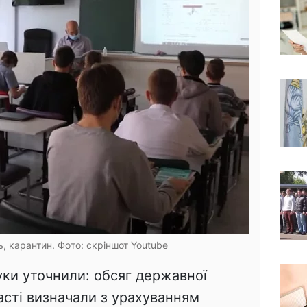
ь, карантин. Фoто: скріншот Youtube
ауки уточнили: обсяг державної
асті визначали з урахуванням