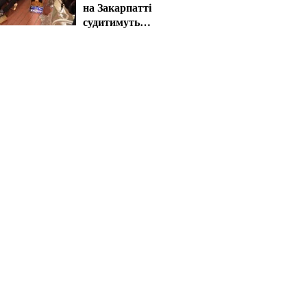
на Закарпатті
судитимуть
працівника ТЦК за
катування