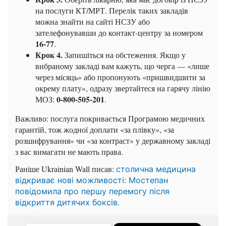
на послуги КТ/МРТ. Перелік таких закладів
можна знайти на сайті НСЗУ або
зателефонувавши до контакт-центру за номером
16-77
.
Крок 4.
Запишіться на обстеження. Якщо у
вибраному закладі вам кажуть, що черга — «лише
через місяць» або пропонують «пришвидшити за
окрему плату», одразу звертайтеся на гарячу лінію
0-800-505-201
МОЗ:
.
Важливо: послуга покривається Програмою медичних
гарантій, тож жодної доплати «за плівку», «за
розшифрування» чи «за контраст» у державному закладі
з вас вимагати не мають права.
Раніше Ukrainian Wall писав:
столична медицина
відкриває нові можливості: Мостепан
повідомила про першу перемогу після
.
відкриття дитячих боксів