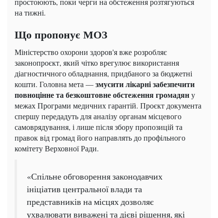
простоюють, поки черги на обстеження розтягуються
на тижні.
Що пропонує МОЗ
Міністерство охорони здоров'я вже розробляє
законопроєкт, який чітко врегулює використання
діагностичного обладнання, придбаного за бюджетні
змусити лікарні забезпечити
кошти. Головна мета —
повноцінне та безкоштовне обстеження громадян
у
межах Програми медичних гарантій. Проєкт документа
спершу передадуть для аналізу органам місцевого
самоврядування, і лише після збору пропозицій та
правок від громад його направлять до профільного
комітету Верховної Ради.
«Спільне обговорення законодавчих
ініціатив центральної влади та
представників на місцях дозволяє
ухвалювати виважені та дієві рішення, які