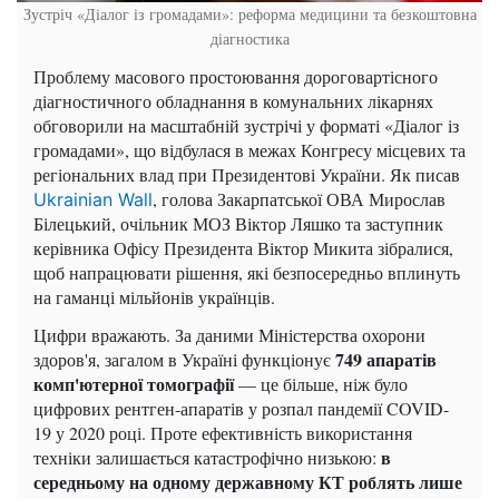
Зустріч «Діалог із громадами»: реформа медицини та безкоштовна
діагностика
Проблему масового простоювання дороговартісного
діагностичного обладнання в комунальних лікарнях
обговорили на масштабній зустрічі у форматі «Діалог із
громадами», що відбулася в межах Конгресу місцевих та
регіональних влад при Президентові України. Як писав
, голова Закарпатської ОВА Мирослав
Ukrainian Wall
Білецький, очільник МОЗ Віктор Ляшко та заступник
керівника Офісу Президента Віктор Микита зібралися,
щоб напрацювати рішення, які безпосередньо вплинуть
на гаманці мільйонів українців.
Цифри вражають. За даними Міністерства охорони
749 апаратів
здоров'я, загалом в Україні функціонує
комп'ютерної томографії
— це більше, ніж було
цифрових рентген-апаратів у розпал пандемії COVID-
19 у 2020 році. Проте ефективність використання
в
техніки залишається катастрофічно низькою:
середньому на одному державному КТ роблять лише