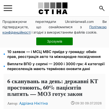
Продовжуючи переглядати Ukrainianwall.com Ви
Пенсія по інвалідності III групи з вересня: від 2595
підтверджуєте, що ознайомилися з
Політикою
до 10 625 грн — хто скільки отримає
конфіденційності
і згодні з використанням файлів cookie.
Федоров звільнений і без бронювання: Камельчук
пропонує ексміністру мобілізацію на загальних
Зрозумів
умовах
10 заявок — і МСЦ МВС приїде у громаду: обмін
прав, реєстрація авто та міжнародне посвідчення
Виплати ВПО у серпні — 2000 і 3000 грн: 4 категорії
переселенців мають терміново оновити дані
6 сканувань на день: державні КТ
простоюють, 60% пацієнтів
платять — МОЗ готує закон
Автор:
Адріана Нікітіна
09:30 09.07.2026