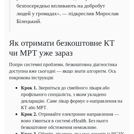
безпосередньо впливають на добробут
людей у громадах», — підкреслив Мирослав
Білецький.
Як отримати безкоштовне КТ
чи МРТ уже зараз
Попри системні проблеми, безкоштовна діагностика
доступна вже сьогодні — якщо знати алгоритм. Ось
покрокова інструкція:
Крок 1.
Зверніться до сімейного лікаря або
профільного спеціаліста, з яким укладено
декларацію. Саме лікар формує е-направлення на
КТ або МРТ.
Крок 2.
Отримайте електронне направлення —
воно з'явиться в системі eHealth. Без нього
безкоштовне обстеження неможливе.
Крок 3.
Оберіть лікарню, яка має договір із НСЗУ