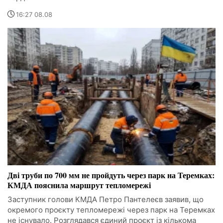
16:27 08.08
Дві труби по 700 мм не пройдуть через парк на Теремках:
КМДА пояснила маршрут тепломережі
Заступник голови КМДА Петро Пантелеєв заявив, що
окремого проєкту тепломережі через парк на Теремках
не існувало. Розглядався єдиний проєкт із кількома