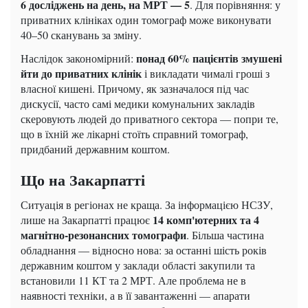
6 досліджень на день, на МРТ — 5
. Для порівняння: у
приватних клініках один томограф може виконувати
40–50 сканувань за зміну.
понад 60% пацієнтів змушені
Наслідок закономірний:
йти до приватних клінік
і викладати чималі гроші з
власної кишені. Причому, як зазначалося під час
дискусії, часто самі медики комунальних закладів
скеровують людей до приватного сектора — попри те,
що в їхній же лікарні стоїть справний томограф,
придбаний державним коштом.
Що на Закарпатті
Ситуація в регіонах не краща. За інформацією НСЗУ,
14 комп'ютерних та 4
лише на Закарпатті працює
магнітно-резонансних томографи
. Більша частина
обладнання — відносно нова: за останні шість років
державним коштом у заклади області закупили та
встановили 11 КТ та 2 МРТ. Але проблема не в
наявності техніки, а в її завантаженні — апарати