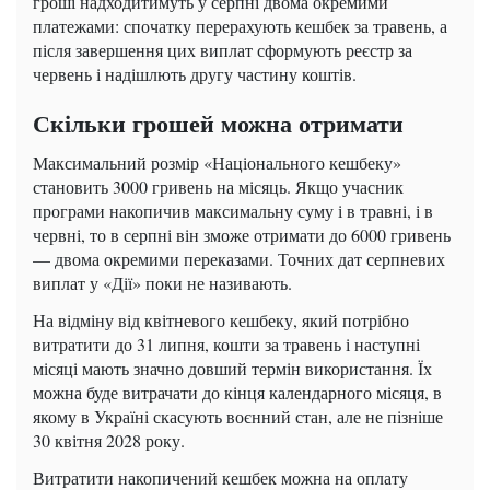
гроші надходитимуть у серпні двома окремими
платежами: спочатку перерахують кешбек за травень, а
після завершення цих виплат сформують реєстр за
червень і надішлють другу частину коштів.
Скільки грошей можна отримати
Максимальний розмір «Національного кешбеку»
становить 3000 гривень на місяць. Якщо учасник
програми накопичив максимальну суму і в травні, і в
червні, то в серпні він зможе отримати до 6000 гривень
— двома окремими переказами. Точних дат серпневих
виплат у «Дії» поки не називають.
На відміну від квітневого кешбеку, який потрібно
витратити до 31 липня, кошти за травень і наступні
місяці мають значно довший термін використання. Їх
можна буде витрачати до кінця календарного місяця, в
якому в Україні скасують воєнний стан, але не пізніше
30 квітня 2028 року.
Витратити накопичений кешбек можна на оплату