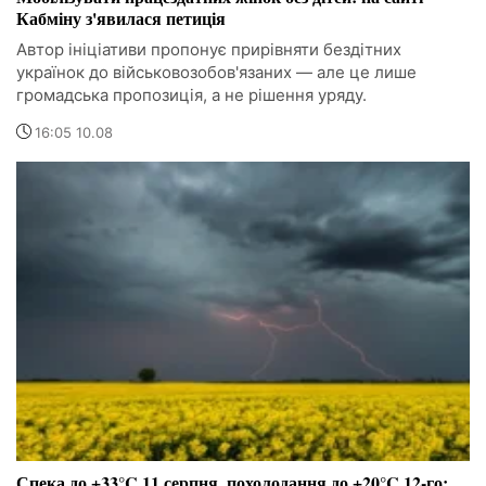
Кабміну з'явилася петиція
Автор ініціативи пропонує прирівняти бездітних
українок до військовозобов'язаних — але це лише
громадська пропозиція, а не рішення уряду.
16:05 10.08
Спека до +33°C 11 серпня, похолодання до +20°C 12-го: