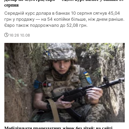
серпня
Середній курс долара в банках 10 серпня сягнув 45,04
грн у продажу — на 54 копійки більше, ніж днем раніше.
Євро також подорожчало до 52,08 грн.
16:26 10.08
Мобілізувати працездатних жінок без дітей: на сайті