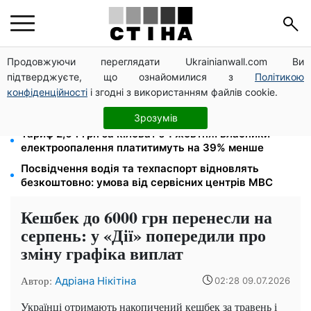
Продовжуючи переглядати Ukrainianwall.com Ви
Спека без відключень: енергосистема впоралась,
підтверджуєте, що ознайомилися з
Політикою
але взимку прогнозують до 16 годин без світла
конфіденційності
і згодні з використанням файлів cookie.
Позбавлення прав за систематичні порушення ПДР:
Зеленський доручив посилити відповідальність
Зрозумів
Тариф 2,64 грн за кіловат з 1 жовтня: власники
електроопалення платитимуть на 39% менше
Посвідчення водія та техпаспорт відновлять
безкоштовно: умова від сервісних центрів МВС
Кешбек до 6000 грн перенесли на
серпень: у «Дії» попередили про
зміну графіка виплат
Автор:
Адріана Нікітіна
02:28 09.07.2026
Українці отримають накопичений кешбек за травень і