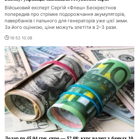
Військовий експерт Сергій «Флеш» Бескрестнов
попередив про стрімке подорожчання акумуляторів,
павербанків і пального для генераторів уже цієї зими.
За його оцінкою, ціни можуть злетіти в 2–3 рази.
16:52 10.08
Долар по 45,04 грн, євро — 52,08: курс валют у банках 10