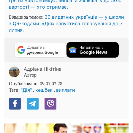
грн на «автономку»: виплати збільшать до 50%
.
вартості — хто отримає
Більше за темою:
30 видатних українців — у школи
з QR-кодами: «Дія» запустила голосування до 7
.
липня
Додайте в
Читайте нас у
Google News
джерела Google
Адріана Нікітіна
Автор
Опубліковано:
09.07 02:28
Теги:
,
,
"Дія"
кешбек
виплати