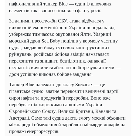
нафтоналивний танкер Blue — один із ключових
елементів так званого тіньового флоту росії.
За даними пресслужби СБУ, атака відбулася у
виключній економічній зоні України неподалік від
узбережжя тимчасово окупованої Ялти. Ударний
морський дрон Sea Baby поцілив у кормову частину
судна, завдавши йому суттєвих конструктивних
руйнувань. російська бойова авіація намагалася
перехопити та знищити безпілотник, однак дії
окупантів виявилися абсолютно безрезультатними —
дрон успішно виконав бойове завдання.
Танкер Blue належить до класу Suezmax — це
гігантське судно, здатне перевозити величезні партії
сирої нафти та продуктів її переробки. Воно вже
перебуває під жорсткими санкціями України,
Європейського Союзу, Великої Британії, Канади та
Австралії. Саме такі судна дають змогу москві обходити
міжнародні обмеження й заробляти мільярди доларів на
продажі енергоресурсів.