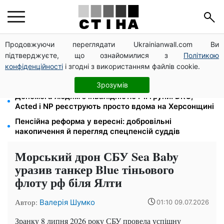
Продовжуючи переглядати Ukrainianwall.com Ви
Цифровізація справ і ВЛК: юрист Танасійчук — чому
підтверджуєте, що ознайомилися з
Політикою
перевірки ТЦК не працюють без зміни системи
конфіденційності
і згодні з використанням файлів cookie.
200+ тисяч у СЗЧ, мільйони в розшуку: Федоров
розкрив план реформи мобілізації та ТЦК
Зрозумів
Допомога людям з інвалідністю I-II групи: DRC,
Acted і NP реєструють просто вдома на Херсонщині
Пенсійна реформа у вересні: добровільні
накопичення й перегляд спецпенсій суддів
Морський дрон СБУ Sea Baby
уразив танкер Blue тіньового
флоту рф біля Ялти
Автор:
Валерія Шумко
01:10 09.07.2026
Зранку 8 липня 2026 року СБУ провела успішну