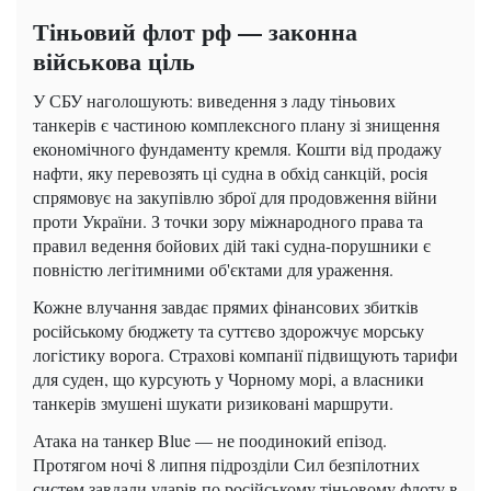
Тіньовий флот рф — законна
військова ціль
У СБУ наголошують: виведення з ладу тіньових
танкерів є частиною комплексного плану зі знищення
економічного фундаменту кремля. Кошти від продажу
нафти, яку перевозять ці судна в обхід санкцій, росія
спрямовує на закупівлю зброї для продовження війни
проти України. З точки зору міжнародного права та
правил ведення бойових дій такі судна-порушники є
повністю легітимними об'єктами для ураження.
Кожне влучання завдає прямих фінансових збитків
російському бюджету та суттєво здорожчує морську
логістику ворога. Страхові компанії підвищують тарифи
для суден, що курсують у Чорному морі, а власники
танкерів змушені шукати ризиковані маршрути.
Атака на танкер Blue — не поодинокий епізод.
Протягом ночі 8 липня підрозділи Сил безпілотних
систем завдали ударів по російському тіньовому флоту в