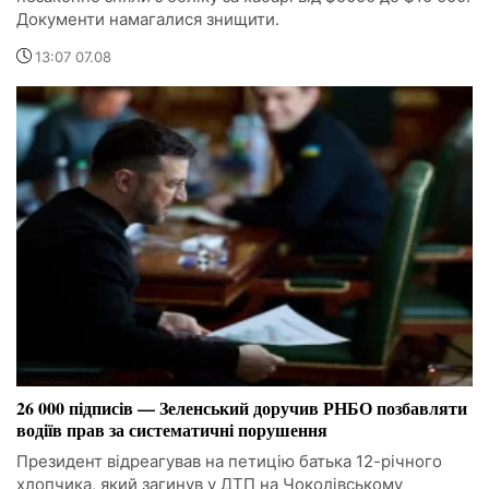
Документи намагалися знищити.
13:07 07.08
26 000 підписів — Зеленський доручив РНБО позбавляти
водіїв прав за систематичні порушення
Президент відреагував на петицію батька 12-річного
хлопчика, який загинув у ДТП на Чоколівському