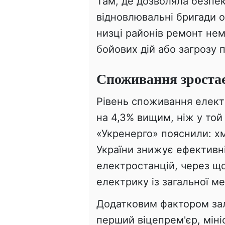
Там, де дозволяла безпек
відновлювальні бригади о
низці районів ремонт нем
бойових дій або загрозу 
Споживання зростає
Рівень споживання електр
на 4,3% вищим, ніж у той
«Укренерго» пояснили: хм
України знижує ефективн
електростанцій, через щ
електрику із загальної м
Додатковим фактором зал
перший віцепрем'єр, мін