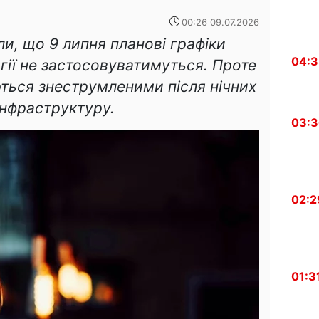
00:26 09.07.2026
и, що 9 липня планові графіки
04:
гії не застосовуватимуться. Проте
ться знеструмленими після нічних
інфраструктуру.
03:
02:2
01:3