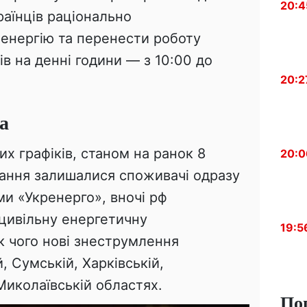
20:4
аїнців раціонально
енергію та перенести роботу
в на денні години — з 10:00 до
20:2
ла
их графіків, станом на ранок 8
20:0
ання залишалися споживачі одразу
и «Укренерго», вночі рф
цивільну енергетичну
19:5
к чого нові знеструмлення
, Сумській, Харківській,
 Миколаївській областях.
По