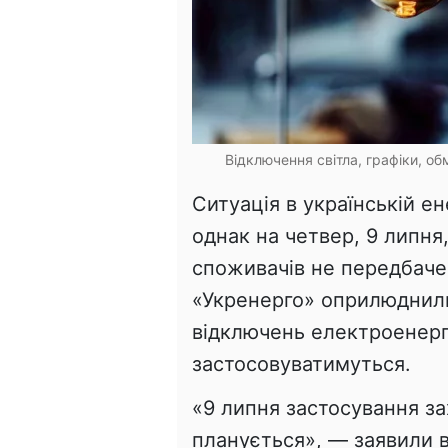
Відключення світла, графіки, о
Ситуація в українській е
однак на четвер, 9 липн
споживачів не передбаче
«Укренерго» оприлюднили
відключень електроенергії
застосовуватимуться.
«9 липня застосування з
планується», — заявили 