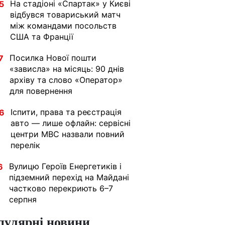
На стадіоні «Спартак» у Києві
5
відбувся товариський матч
між командами посольств
США та Франції
Посилка Нової пошти
7
«зависла» на місяць: 90 днів
архіву та слово «Оператор»
для повернення
Іспити, права та реєстрація
6
авто — лише офлайн: сервісні
центри МВС назвали повний
перелік
Вулицю Героїв Енергетиків і
6
підземний перехід на Майдані
частково перекриють 6–7
серпня
пулярні новини