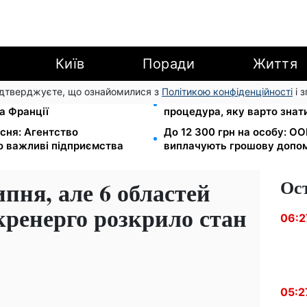
Київ
Поради
Життя
підтверджуєте, що ознайомилися з
Політикою конфіденційності
і 
ідбувся товариський матч
Права із Саудівської Аравії
а Франції
процедура, яку варто знат
сня: Агентство
До 12 300 грн на особу: ОО
о важливі підприємства
виплачують грошову допом
Ос
ипня, але 6 областей
кренерго розкрило стан
06:2
05:2