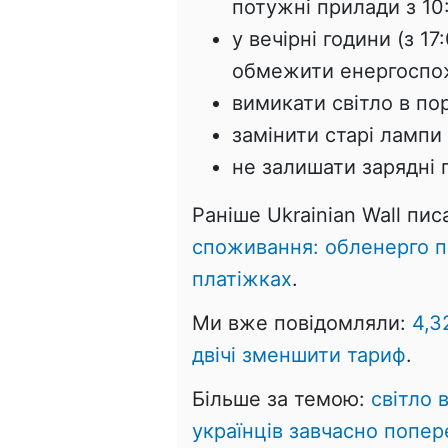
потужні прилади з 10:
у вечірні години (з 1
обмежити енергоспо
вимикати світло в по
замінити старі лампи
не залишати зарядні 
Раніше Ukrainian Wall пис
споживання: обленерго п
платіжках
.
Ми вже повідомляли:
4,3
двічі зменшити тариф
.
Більше за темою:
світло 
українців завчасно попер