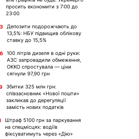
просить економити з 7:00 до
23:00
Депозити подорожчають до
33
13,5%: НБУ підвищив облікову
ставку до 15,5%
100 літрів дизеля в одні руки:
36
АЗС запровадили обмеження,
OKKO спростувала — ціни
сягнули 97,90 грн
Збитки 325 млн грн:
9
співзасновник «Нової пошти»
закликав до дерегуляції
замість нових податків
Штраф 5100 грн за паркування
1
на спецмісцях: водіїв
фіксуватимуть через «Дію»