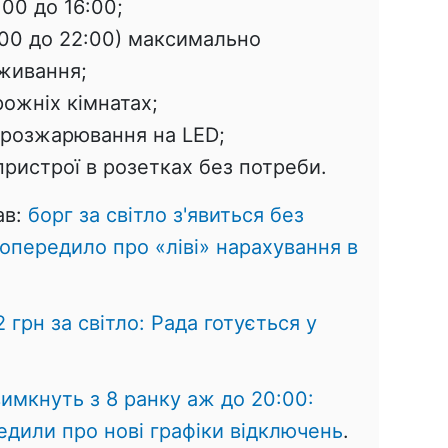
00 до 16:00;
7:00 до 22:00) максимально
живання;
рожніх кімнатах;
 розжарювання на LED;
пристрої в розетках без потреби.
ав:
борг за світло з'явиться без
опередило про «ліві» нарахування в
2 грн за світло: Рада готується у
вимкнуть з 8 ранку аж до 20:00:
едили про нові графіки відключень
.