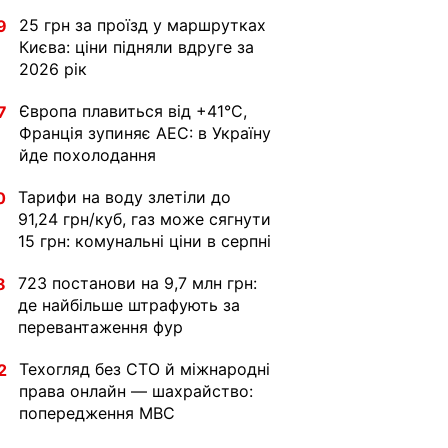
25 грн за проїзд у маршрутках
9
Києва: ціни підняли вдруге за
2026 рік
Європа плавиться від +41°C,
7
Франція зупиняє АЕС: в Україну
йде похолодання
Тарифи на воду злетіли до
0
91,24 грн/куб, газ може сягнути
15 грн: комунальні ціни в серпні
723 постанови на 9,7 млн грн:
8
де найбільше штрафують за
перевантаження фур
Техогляд без СТО й міжнародні
2
права онлайн — шахрайство:
попередження МВС