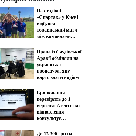
На стадіоні
«Спартак» у Києві
відбувся
товариський матч
між командами
посольств США та
Франції
Права із Саудівської
Аравії обміняли на
українські:
процедура, яку
варто знати водіям
Бронювання
перевірять до 1
вересня: Агентство
відновлення
консультує
критично важливі
підприємства
До 12 300 грн на