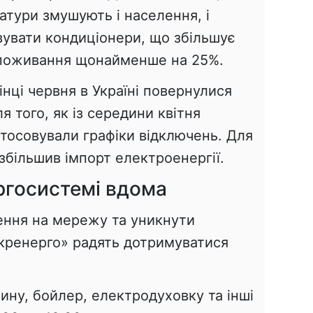
атури змушують і населення, і
вувати кондиціонери, що збільшує
споживання щонайменше на 25%.
нці червня в Україні повернулися
 того, як із середини квітня
стосовували графіки відключень. Для
д збільшив імпорт електроенергії.
ргосистемі вдома
ння на мережу та уникнути
Укренерго» радять дотримуватися
ну, бойлер, електродуховку та інші