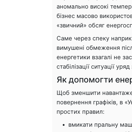
аномально високі темпер
бізнес масово використо
«звичний» обсяг енерго
Саме через спеку наприкі
вимушені обмеження після
енергетики взагалі не за
стабілізації ситуації уря
Як допомогти ене
Щоб зменшити навантаже
повернення графіків, в «
простих правил:
вмикати пральну маши