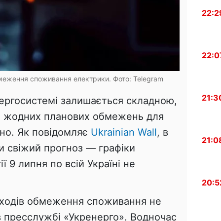
22:2
22:0
бмеження споживання електрики. Фото: Telegram
21:3
нергосистемі залишається складною,
я, жодних планових обмежень для
но. Як повідомляє
Ukrainian Wall
, в
21:0
 свіжий прогноз — графіки
 9 липня по всій Україні не
20:5
аходів обмеження споживання не
в пресслужбі «Укренерго». Водночас