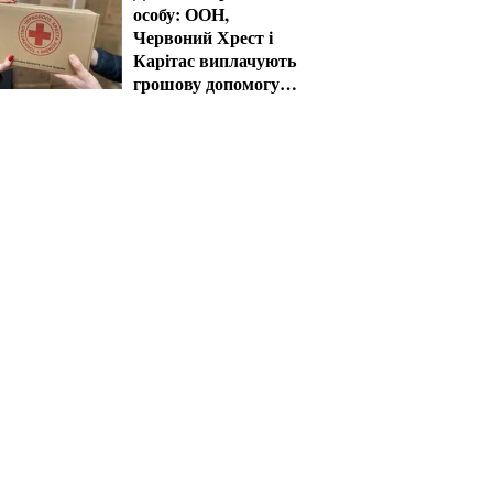
особу: ООН,
Червоний Хрест і
Карітас виплачують
грошову допомогу в
серпні