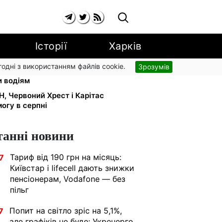
Історії
Харків
згодні з використанням файлів cookie.
Зрозумів
 обміняли на українські:
и водіям
Н, Червоний Хрест і Карітас
огу в серпні
танні новини
Тариф від 190 грн на місяць:
7
Київстар і lifecell дають знижки
пенсіонерам, Vodafone — без
пільг
Попит на світло зріс на 5,1%,
7
але графіків не буде: Укренерго