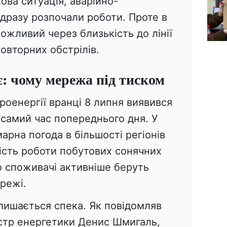
ова ситуація, аварійно-
дразу розпочали роботи. Проте в
ожливий через близькість до лінії
повторних обстрілів.
: чому мережа під тиском
оенергії вранці 8 липня виявився
 самий час попереднього дня. У
арна погода в більшості регіонів
ість роботи побутових сонячних
о споживачі активніше беруть
ережі.
ишається спека. Як повідомляв
істр енергетики Денис Шмигаль,