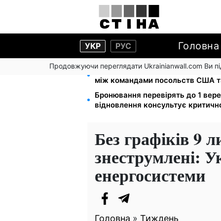
Головна
УКР
РУС
Продовжуючи переглядати Ukrainianwall.com Ви 
На стадіоні «Спартак» у Києві в
між командами посольств США т
Бронювання перевірять до 1 вере
відновлення консультує критичн
Без графіків 9 л
знеструмлені: У
енергосистеми
Головна
»
Тиждень