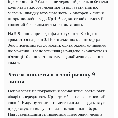
індекс сягав 6–7 балів — це червоний рівень небезпеки,
коли навіть здорові люди могли відчувати апатію,
мігрень і швидку втомлюваність. У вівторок 7 липня
шторм послабився до Kp 4–5, однак стрибки тиску й
головний біль лишалися масовим явищем.
На 8–9 липня припадає фаза затухання: Kp-індекс
тримається на рівні 3. Це означає, що магнітосфера
Землі повертається до норми, однак окремі коливання
ще можливі. Повне затишшя (Kp-індекс 2) очікується з
п'ятниці 10 липня і триватиме щонайменше до кінця
тижня.
Хто залишається в зоні ризику 9
липня
Попри загальне покращення геомагнітної обстановки,
лікарі попереджають: Kp-індекс 3 — це ще не повний
спокій. Надміру чутливі та метеозалежні люди можуть
продовжувати відчувати залишковий вплив бурі.
Найуразливішими залишаються гіпертоніки, люди з