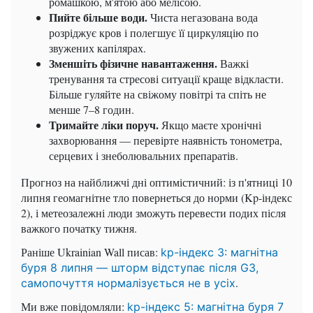
ромашкою, м'ятою або мелісою.
Пийте більше води.
Чиста негазована вода
розріджує кров і полегшує її циркуляцію по
звужених капілярах.
Зменшіть фізичне навантаження.
Важкі
тренування та стресові ситуації краще відкласти.
Більше гуляйте на свіжому повітрі та спіть не
менше 7–8 годин.
Тримайте ліки поруч.
Якщо маєте хронічні
захворювання — перевірте наявність тонометра,
серцевих і знеболювальних препаратів.
Прогноз на найближчі дні оптимістичний: із п'ятниці 10
липня геомагнітне тло повернеться до норми (Kp-індекс
2), і метеозалежні люди зможуть перевести подих після
важкого початку тижня.
Раніше Ukrainian Wall писав:
kp-індекс 3: магнітна
буря 8 липня — шторм відступає після G3,
.
самопочуття нормалізується не в усіх
Ми вже повідомляли:
kp-індекс 5: магнітна буря 7