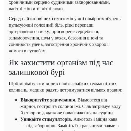
хронічними серцево-судинними захворюваннями,
вагітні жінки та літні люди.
Серед найтиповіших симптомів у дні помірних збурень:
пульсуючий головний біль, різкі перепади
артеріального тиску, прискорене серцебиття,
запаморочення, шум у вухах, безсоння вночі та
сонливість удень, загострення хронічних хвороб і
ломота в суглобах.
Як захистити організм під час
залишкової бурі
Щоб мінімізувати вплив навіть слабких геомагнітних
коливань, медики радять дотримуватися кількох правил:
Відкоригуйте харчування.
Відмовтеся від
жирної, гострої та солоної їжі. Сіль затримує воду
й створює додаткове навантаження на судини.
Уникайте стимуляторів.
Алкоголь і міцна кава
— під забороною. Замініть їх трав'яними чаями з