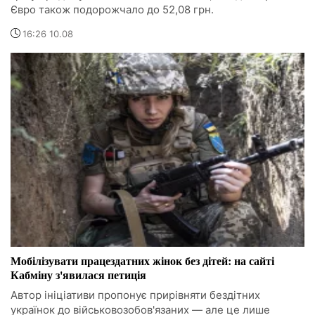
Євро також подорожчало до 52,08 грн.
16:26 10.08
Мобілізувати працездатних жінок без дітей: на сайті
Кабміну з'явилася петиція
Автор ініціативи пропонує прирівняти бездітних
українок до військовозобов'язаних — але це лише