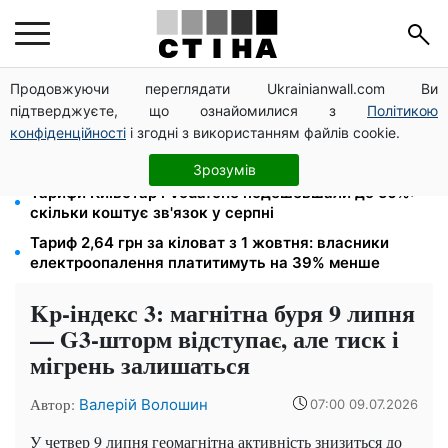
Продовжуючи переглядати Ukrainianwall.com Ви
Тариф на воду злетить до 124,89 грн за куб:
підтверджуєте, що ознайомилися з
Політикою
водоканали готують подвійне підвищення з вересня
конфіденційності
і згодні з використанням файлів cookie.
Найнебезпечніший день — 12 серпня, а 16-те
змінить долю: місячний гороскоп на 10–16 серпня
Зрозумів
Тарифи Київстар і Vodafone подешевшали до 50%:
скільки коштує зв'язок у серпні
Тариф 2,64 грн за кіловат з 1 жовтня: власники
електроопалення платитимуть на 39% менше
Kp-індекс 3: магнітна буря 9 липня
— G3-шторм відступає, але тиск і
мігрень залишаться
Автор:
Валерій Волошин
07:00 09.07.2026
У четвер 9 липня геомагнітна активність знизиться до