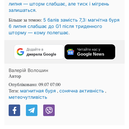
липня — шторм слабшає, але тиск і мігрень
.
залишаться
Більше за темою:
5 балів замість 7,3: магнітна буря
6 липня слабшає до G1 після триденного
.
шторму — кому полегшає
Додайте в
Читайте нас у
Google News
джерела Google
Валерій Волошин
Автор
Опубліковано:
09.07 07:00
Теги:
,
,
магнитная буря
сонячна активність
метеочутливість