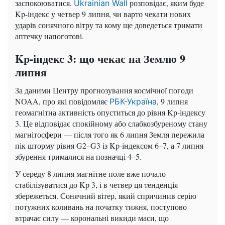
заспокоюватися.
розповідає, яким буде
Ukrainian Wall
Kp-індекс у четвер 9 липня, чи варто чекати нових
ударів сонячного вітру та кому ще доведеться тримати
аптечку напоготові.
Kp-індекс 3: що чекає на Землю 9
липня
За даними Центру прогнозування космічної погоди
NOAA, про які повідомляє
, 9 липня
РБК-Україна
геомагнітна активність опуститься до рівня Kp-індексу
3. Це відповідає спокійному або слабкозбуреному стану
магнітосфери — після того як 6 липня Земля пережила
пік шторму рівня G2–G3 із Kp-індексом 6–7, а 7 липня
збурення трималися на позначці 4–5.
У середу 8 липня магнітне поле вже почало
стабілізуватися до Kp 3, і в четвер ця тенденція
збережеться. Сонячний вітер, який спричинив серію
потужних коливань на початку тижня, поступово
втрачає силу — корональні викиди маси, що