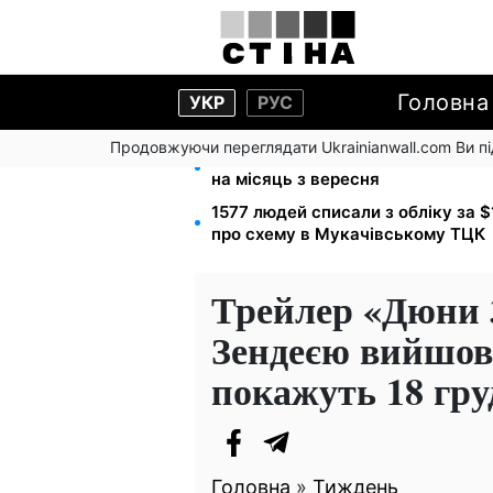
Головна
УКР
РУС
Продовжуючи переглядати Ukrainianwall.com Ви 
Нічний тариф на світло 2,16 грн/к
на місяць з вересня
1577 людей списали з обліку за 
про схему в Мукачівському ТЦК
Трейлер «Дюни 
Зендеєю вийшов:
покажуть 18 гру
Головна
»
Тиждень