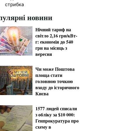
стрибка
пулярні новини
Нічний тариф на
світло 2,16 грн/кВт-
г: економія до 540
грн на місяць з
вересня
Чи може Поштова
площа стати
головною точкою
входу до історичного
Києва
1577 людей списали
з обліку за $10 000:
Генпрокуратура про
схему в