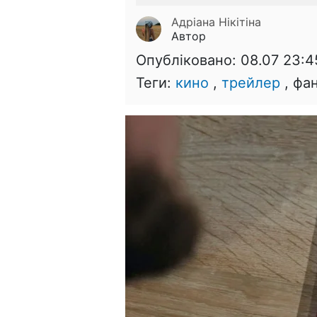
Адріана Нікітіна
Автор
Опубліковано:
08.07 23:4
Теги:
кино
,
трейлер
, фа