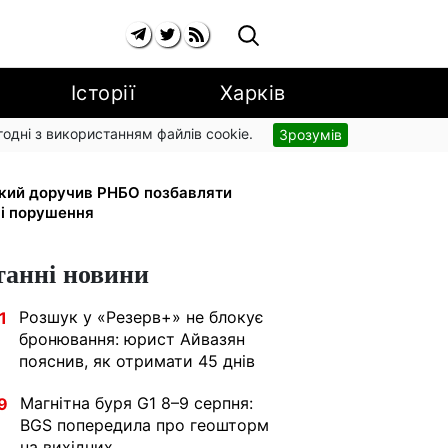
Історії
Харків
згодні з використанням файлів cookie.
Зрозумів
ати головною точкою входу до
ький доручив РНБО позбавляти
ні порушення
танні новини
Розшук у «Резерв+» не блокує
1
бронювання: юрист Айвазян
пояснив, як отримати 45 днів
Магнітна буря G1 8–9 серпня:
9
BGS попередила про геошторм
на вихідних