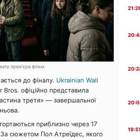
21:2
20:4
театр прем'єра фільм
20:2
ається до фіналу.
Ukrainian Wall
r Bros. офіційно представила
астина третя» — завершальної
20:0
ьньова.
згортаються приблизно через 17
19:5
ї. За сюжетом Пол Атреїдес, якого