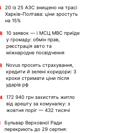
20 із 25 АЗС знищено на трасі
6
Харків–Полтава: ціни зростуть
на 15%
10 заявок — і МСЦ МВС приїде
8
у громаду: обмін прав,
реєстрація авто та
міжнародне посвідчення
Novus просить страхування,
8
кредити й зелені коридори: 3
кроки стримати ціни після
ударів рф
172 940 грн захистять житло
4
від арешту за комуналку: з
жовтня поріг — 432 тисячі
Бульвар Верховної Ради
1
перекриють до 29 серпня: