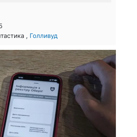
5
нтастика ,
Голливуд