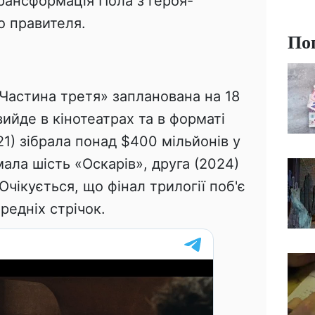
рансформація Пола з героя-
о правителя.
По
Частина третя» запланована на 18
вийде в кінотеатрах та в форматі
1) зібрала понад $400 мільйонів у
мала шість «Оскарів», друга (2024)
Очікується, що фінал трилогії поб'є
редніх стрічок.