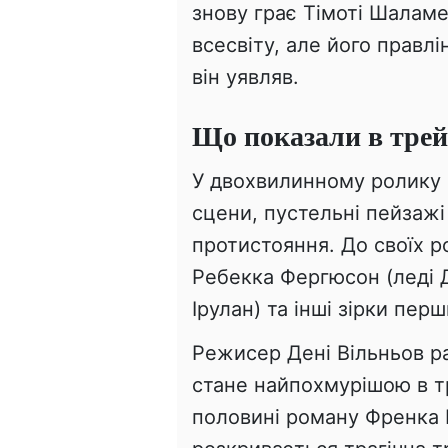
знову грає Тімоті Шаламе
всесвіту, але його правлі
він уявляв.
Що показали в трей
У двохвилинному ролику г
сцени, пустельні пейзажі
протистояння. До своїх р
Ребекка Фергюсон (леді 
Ірулан) та інші зірки пер
Режисер Дені Вільньов р
стане найпохмурішою в тр
половині роману Френка