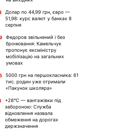
Долар по 44,99 грн, євро —
3
51,98: курс валют у банках 8
серпня
Федоров звільнений і без
9
бронювання: Камельчук
пропонує ексміністру
мобілізацію на загальних
умовах
5000 грн на першокласника: 61
5
тис. родин уже отримали
«Пакунок школяра»
+28°C — вантажівки під
6
забороною: Служба
відновлення назвала
обмеження на дорогах
держзначення