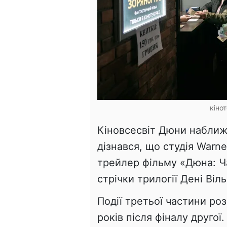
кіно
Кіновсесвіт Дюни наближ
дізнався, що студія Warne
трейлер фільму «Дюна: Ч
стрічки трилогії Дені Віл
Події третьої частини ро
років після фіналу друго