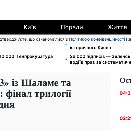
Київ
Поради
Життя
підтверджуєте, що ознайомилися з
Політикою конфіденційності
і 
Вт-г: економія до 540 грн
Чи може Поштова площа ст
історичного Києва
$10 000: Генпрокуратура
26 000 підписів — Зеленс
водіїв прав за систематич
Ос
3» із Шаламе та
 фінал трилогії
04:3
дня
02:2