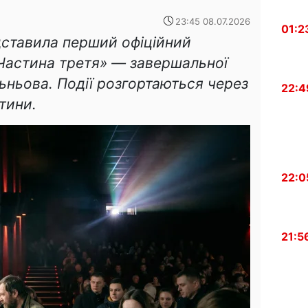
23:45 08.07.2026
01:2
дставила перший офіційний
Частина третя» — завершальної
льньова. Події розгортаються через
22:4
стини.
22:0
21:5