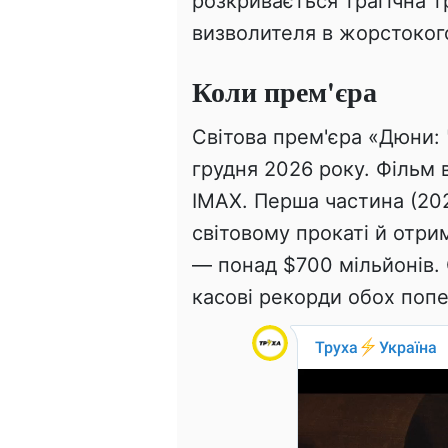
розкривається трагічна т
визволителя в жорстоког
Коли прем'єра
Світова прем'єра «Дюни: 
грудня 2026 року. Фільм 
IMAX. Перша частина (202
світовому прокаті й отри
— понад $700 мільйонів. 
касові рекорди обох попе