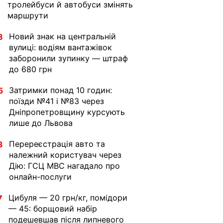
тролейбуси й автобуси змінять
маршрути
Новий знак на центральній
8
вулиці: водіям вантажівок
заборонили зупинку — штраф
до 680 грн
Затримки понад 10 годин:
5
поїзди №41 і №83 через
Дніпропетровщину курсують
лише до Львова
Перереєстрація авто та
3
належний користувач через
Дію: ГСЦ МВС нагадало про
онлайн-послуги
Цибуля — 20 грн/кг, помідори
7
— 45: борщовий набір
подешевшав після липневого