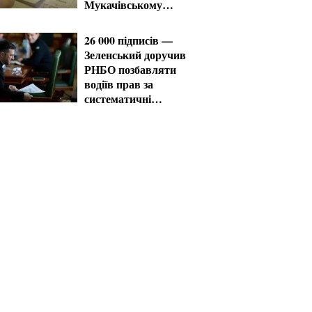
Мукачівському
ТЦК
26 000 підписів —
Зеленський доручив
РНБО позбавляти
водіїв прав за
систематичні
порушення