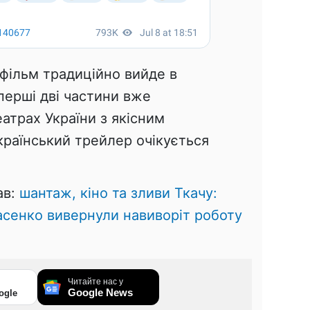
 фільм традиційно вийде в
перші дві частини вже
атрах України з якісним
країнський трейлер очікується
ав:
шантаж, кіно та зливи Ткачу:
асенко вивернули навиворіт роботу
Читайте нас у
Google News
ogle