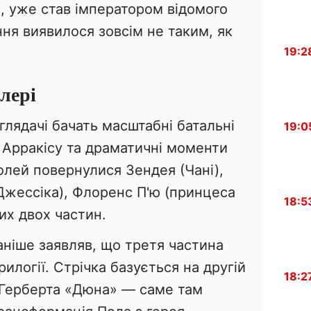
, уже став імператором відомого
ння виявилося зовсім не таким, як
19:2
лері
лядачі бачать масштабні батальні
19:0
 Арракісу та драматичні моменти
олей повернулися Зендея (Чані),
Джессіка), Флоренс П'ю (принцеса
18:5
ших двох частин.
аніше заявляв, що третя частина
илогії. Стрічка базується на другій
18:2
 Герберта «Дюна» — саме там