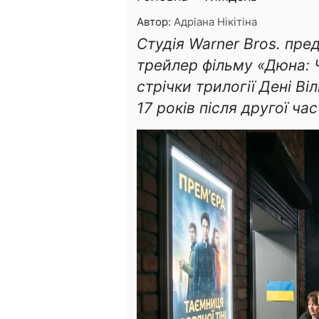
Автор:
Адріана Нікітіна
Студія Warner Bros. пре
трейлер фільму «Дюна: 
стрічки трилогії Дені Ві
17 років після другої ча