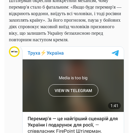
Штілерман окреслив конкретний механізм, чому
перемир'я стало б фатальним: «Якщо буде перемир'я —
відкриють кордони, виїдуть всі чоловіки, і тоді росіяни
захоплять країну». За його прогнозом, пауза у бойових
діях спровокує масовий виїзд чоловіків призовного
віку, що залишить Україну беззахисною перед
повторним наступом кремля.