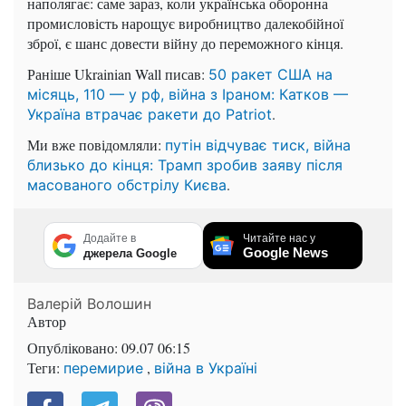
наполягає: саме зараз, коли українська оборонна
промисловість нарощує виробництво далекобійної
зброї, є шанс довести війну до переможного кінця.
Раніше Ukrainian Wall писав:
50 ракет США на
місяць, 110 — у рф, війна з Іраном: Катков —
.
Україна втрачає ракети до Patriot
Ми вже повідомляли:
путін відчуває тиск, війна
близько до кінця: Трамп зробив заяву після
.
масованого обстрілу Києва
Додайте в
Читайте нас у
Google News
джерела Google
Валерій Волошин
Автор
Опубліковано:
09.07 06:15
Теги:
,
перемирие
війна в Україні