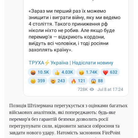
Позиція Штілермана перегукується з оцінками багатьох
військових аналітиків, які попереджають: будь-яке
перемир'я без гарантій безпеки дозволить росії
перегрупувати сили, відновити запаси озброєння та
завдати нового удару. Натомість засновник FirePoint