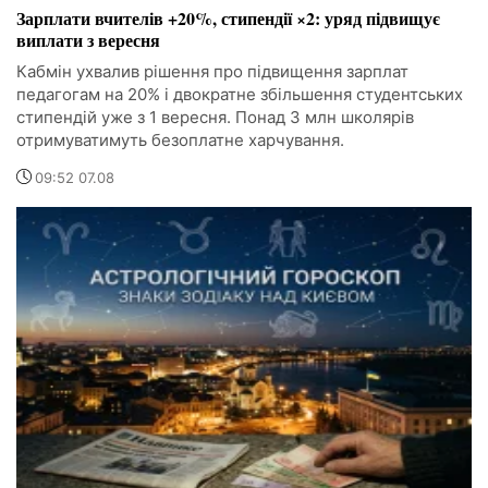
Зарплати вчителів +20%, стипендії ×2: уряд підвищує
виплати з вересня
Кабмін ухвалив рішення про підвищення зарплат
педагогам на 20% і двократне збільшення студентських
стипендій уже з 1 вересня. Понад 3 млн школярів
отримуватимуть безоплатне харчування.
09:52 07.08