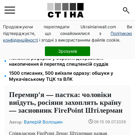
Продовжуючи переглядати Ukrainianwall.com Ви
Допомога людям з інвалідністю I-II групи: DRC,
підтверджуєте, що ознайомилися з
Політикою
Acted і NP реєструють просто вдома на Херсонщині
конфіденційності
і згодні з використанням файлів cookie.
Працюєте повний день — отримуйте єЯсла: ПФУ
пояснив умови допомоги на дитину 1-3 роки
Зрозумів
Пенсійна реформа у вересні: добровільні
накопичення й перегляд спецпенсій суддів
1500 списаних, 500 виїхали одразу: обшуки у
Мукачівському ТЦК та ВЛК
Перемир'я — пастка: чоловіки
виїдуть, росіяни захоплять країну
— засновник FirePoint Штілерман
Автор:
Валерій Волошин
06:15 09.07.2026
Співвласник FirePoint Денис Штілерман назвав