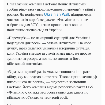
Співвласник компанії FirePoint Денис Штілерман
зробив різку заяву щодо можливого перемир'я у війні з
росією. Як повідомляє
, підприємець,
Ukrainian Wall
чия компанія виробляє ракети «Фламінго» та інше
озброєння для ЗСУ, назвав припинення вогню
найгіршим сценарієм для України.
«Перемир'я — це найгірший сценарій для України і
подарунок для росії», — заявив Штілерман. На його
думку, зараз склалася унікальна історична ситуація,
коли Україна вперше за століття має шанс не просто
зупинити агресора, а повністю знищити його
військовий потенціал.
«Зараз ми перший раз їх можемо знищити і виграти
війну, яку ми ведемо 4 століття. Такого приниження рф
ніколи ніхто не робив», — підкреслив засновник
FirePoint. Його компанія відома розробкою ракет FP-5
«Фламінго», які вже застосовувалися для ударів по
військових об'єктах на території росії.