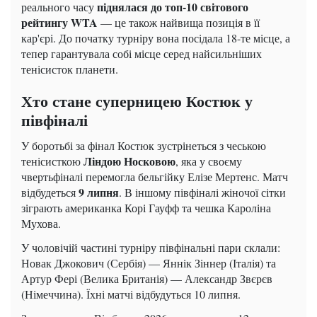
піднялася до топ-10 світового
реального часу
рейтингу WTA
— це також найвища позиція в її
кар'єрі. До початку турніру вона посідала 18-те місце, а
тепер гарантувала собі місце серед найсильніших
тенісисток планети.
Хто стане суперницею Костюк у
півфіналі
У боротьбі за фінал Костюк зустрінеться з чеською
Ліндою Носковою
тенісисткою
, яка у своєму
чвертьфіналі перемогла бельгійку Елізе Мертенс. Матч
9 липня
відбудеться
. В іншому півфіналі жіночої сітки
зіграють американка Корі Гауфф та чешка Кароліна
Мухова.
У чоловічій частині турніру півфінальні пари склали:
Новак Джокович (Сербія) — Яннік Зіннер (Італія) та
Артур Фері (Велика Британія) — Александр Звєрєв
(Німеччина). Їхні матчі відбудуться 10 липня.