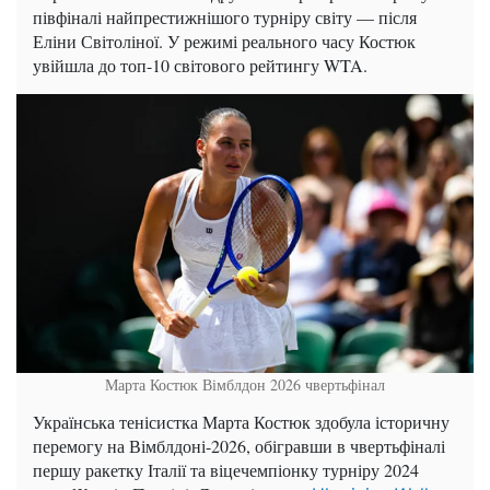
півфіналі найпрестижнішого турніру світу — після
Еліни Світоліної. У режимі реального часу Костюк
увійшла до топ-10 світового рейтингу WTA.
Марта Костюк Вімблдон 2026 чвертьфінал
Українська тенісистка Марта Костюк здобула історичну
перемогу на Вімблдоні-2026, обігравши в чвертьфіналі
першу ракетку Італії та віцечемпіонку турніру 2024