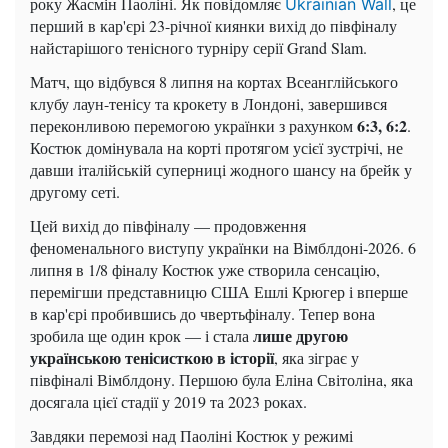
року Жасмін Паоліні. Як повідомляє
, це
Ukrainian Wall
перший в кар'єрі 23-річної киянки вихід до півфіналу
найстарішого тенісного турніру серії Grand Slam.
Матч, що відбувся 8 липня на кортах Всеанглійського
клубу лаун-тенісу та крокету в Лондоні, завершився
6:3, 6:2
переконливою перемогою українки з рахунком
.
Костюк домінувала на корті протягом усієї зустрічі, не
давши італійській суперниці жодного шансу на брейк у
другому сеті.
Цей вихід до півфіналу — продовження
феноменального виступу українки на Вімблдоні-2026. 6
липня в 1/8 фіналу Костюк уже створила сенсацію,
перемігши представницю США Ешлі Крюгер і вперше
в кар'єрі пробившись до чвертьфіналу. Тепер вона
лише другою
зробила ще один крок — і стала
українською тенісисткою в історії
, яка зіграє у
півфіналі Вімблдону. Першою була Еліна Світоліна, яка
досягала цієї стадії у 2019 та 2023 роках.
Завдяки перемозі над Паоліні Костюк у режимі