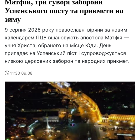
Матфій, три суворі заборони
Успенського посту та прикмети на
зиму
9 серпня 2026 року православні віряни за новим
календарем ПЦУ вшановують апостола Матфія —
учня Христа, обраного на місце Юди. День
припадає на Успенський піст і супроводжується
низкою церковних заборон та народних прикмет.
11:30 09.08