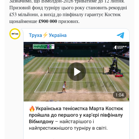
Зазначимо, що Вімблдон-2026 триватиме до 12 липня.
Призовий фонд турніру цього року становить рекордні
£53 мільйони, а вихід до півфіналу гарантує Костюк
£900 000
щонайменше
призових.