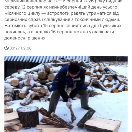
Місячний календар на 10–16 серпня 2026 року виділяє
середу 12 серпня як найнебезпечніший день усього
місячного циклу — астрологи радять утриматися від
серйозних справ і спілкування з токсичними людьми.
Натомість субота 15 серпня сприятлива для будь-яких
починань, а в неділю 16 серпня можна ухвалювати
доленосні рішення.
03:27 09.08