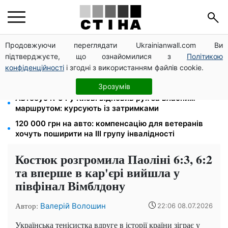
Продовжуючи переглядати Ukrainianwall.com Ви
Зарплата 30 000 грн — пенсія 11 500 грн: ПФУ
підтверджуєте, що ознайомилися з
Політикою
пояснив формулу розрахунку виплат у 2026 році
конфіденційності
і згодні з використанням файлів cookie.
До 19 400 грн на дрова: ПФУ приймає заяви на
субсидію для власників пічного опалення
Зрозумів
Автобус №54 у Києві відновив рух за власним
маршрутом: курсують із затримками
120 000 грн на авто: компенсацію для ветеранів
хочуть поширити на III групу інвалідності
Костюк розгромила Паоліні 6:3, 6:2
та вперше в кар'єрі вийшла у
півфінал Вімблдону
Автор:
Валерій Волошин
22:06 08.07.2026
Українська тенісистка вдруге в історії країни зіграє у